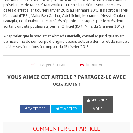
présidentiel de Moncef Marzouki ont remis leur démission, avec des
dates d’effet allant du 1er janvier 2015 au 1er mars 2015. Il s’agit de Tarek
Kahlaoui (ITES), Maha Ben Gadha, Adel Selmi, Mohamed Messii, Chaker
Bouajila, Lotfi Nalouti. Les arrêtés républicains signés par le président
sortant ont été publiés au Journal Officiel (JORT N° 2 du 6 janvier 2015).
A rappeler que le magistrat Ahmed Ouerfelli, conseiller juridique avait
démissionné de son corps d’origine depuis octobre dernier et demandé à
quitter ses fonctions à compter du 15 février 2015.
Envoyer à un ami
Imprimer
VOUS AIMEZ CET ARTICLE ? PARTAGEZ-LE AVEC
VOS AMIS !
ABONNEZ-
PARTAGER
TWEETER
VOUS
COMMENTER CET ARTICLE