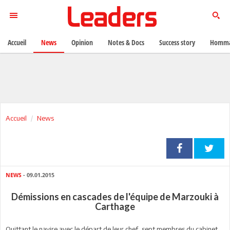
Accueil
News
Opinion
Notes & Docs
Success story
Homma
Accueil
News
NEWS
- 09.01.2015
Démissions en cascades de l'équipe de Marzouki à
Carthage
Quittant le navire avec le départ de leur chef, sept membres du cabinet