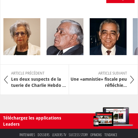
ARTICLE PRÉCÉDENT
ARTICLE SUIVANT
Les deux suspects de la
Une «amnistie» fiscale peu
tuerie de Charlie Hebdo ...
réfléchie…
Téléchargez les applications
Leaders
PARTENAIRES
DOSSIERS
LEADERS TV
SUCCESS STORY
OPINIONS
TENDANCE