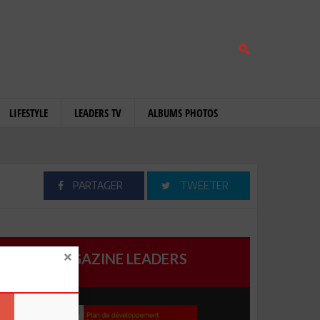
LIFESTYLE
LEADERS TV
ALBUMS PHOTOS
PARTAGER
TWEETER
MAGAZINE LEADERS