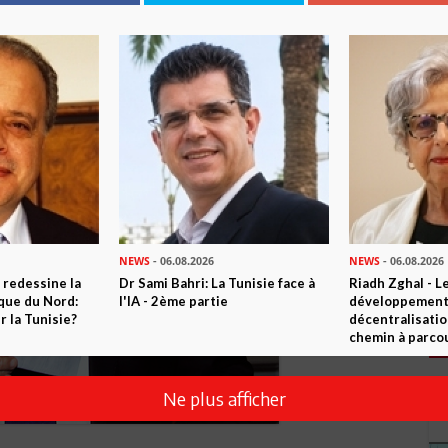
he «historique». Tôt le matin, Béji Caïd Essebsi prendra le
s blagues à son épouse avant de filer voter.
NEWS
- 06.08.2026
NEWS
- 06.08.2026
 redessine la
Dr Sami Bahri: La Tunisie face à
Riadh Zghal - L
ique du Nord:
l'IA - 2ème partie
développement:
 la Tunisie?
décentralisatio
chemin à parcou
Ne plus afficher