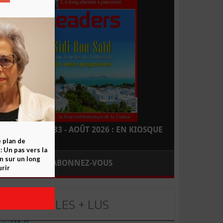
LEADERS N° 183 - AOÛT 2026 : EN KIOSQUE
e plan de
 Un pas vers la
n sur un long
ABONNEZ-VOUS
rir
LES + LUS