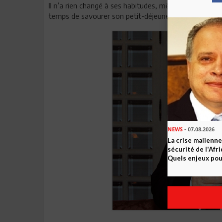
Il n’a rien changé à ses habitudes, même en ce dimanc
temps de savourer son petit-déjeuner et de lancer de
NEWS
- 07.08.2026
La crise malienne
sécurité de l'Afr
Quels enjeux pour