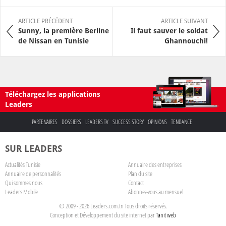
ARTICLE PRÉCÉDENT
ARTICLE SUIVANT
Sunny, la première Berline
Il faut sauver le soldat
de Nissan en Tunisie
Ghannouchi!
Téléchargez les applications
Leaders
PARTENAIRES
DOSSIERS
LEADERS TV
SUCCESS STORY
OPINIONS
TENDANCE
SUR LEADERS
Actualités Tunisie
Annuaire des entreprises
Annuaire de personnalités
Plan du site
Qui sommes nous
Contact
Leaders Mobile
Abonnez-vous au mensuel
© 2009 - 2026 Leaders.com.tn Tous droits réservés.
Conception et Développement du site internet par
Tanit web