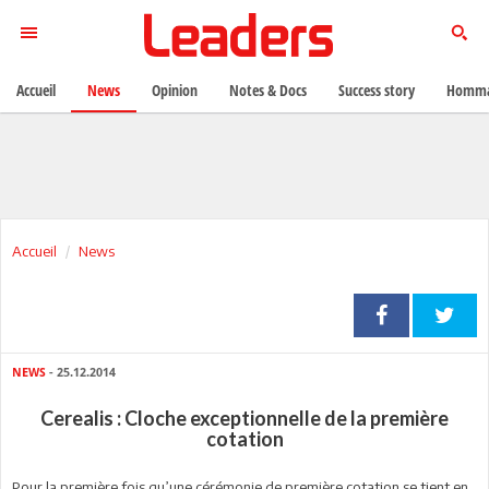
Accueil
News
Opinion
Notes & Docs
Success story
Homma
Accueil
News
NEWS
- 25.12.2014
Cerealis : Cloche exceptionnelle de la première
cotation
Pour la première fois qu’une cérémonie de première cotation se tient en