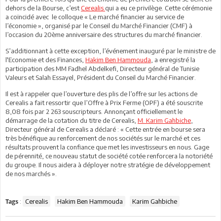
dehors de la Bourse, c’est
Cerealis
qui a eu ce privilège. Cette cérémonie
a coïncidé avec le colloque « Le marché financier au service de
l’économie », organisé par le Conseil du Marché Financier (CMF) à
l’occasion du 20ème anniversaire des structures du marché financier.
S’additionnant à cette exception, l’événement inauguré par le ministre de
l'Economie et des Finances,
Hakim Ben Hammouda
, a enregistré la
participation des MM Fadhel Abdelkefi, Directeur général de Tunisie
Valeurs et Salah Essayel, Président du Conseil du Marché Financier.
Il est à rappeler que l’ouverture des plis de l’offre sur les actions de
Cerealis a fait ressortir que l’Offre à Prix Ferme (OPF) a été souscrite
8,08 fois par 2 263 souscripteurs. Annonçant officiellement le
démarrage de la cotation du titre de Cerealis,
M. Karim Gahbiche
,
Directeur général de Cerealis a déclaré : « Cette entrée en bourse sera
très bénéfique au renforcement de nos sociétés sur le marché et ces
résultats prouvent la confiance que met les investisseurs en nous. Gage
de pérennité, ce nouveau statut de société cotée renforcera la notoriété
du groupe. Il nous aidera à déployer notre stratégie de développement
de nos marchés ».
:
Cerealis
Hakim Ben Hammouda
Karim Gahbiche
Tags