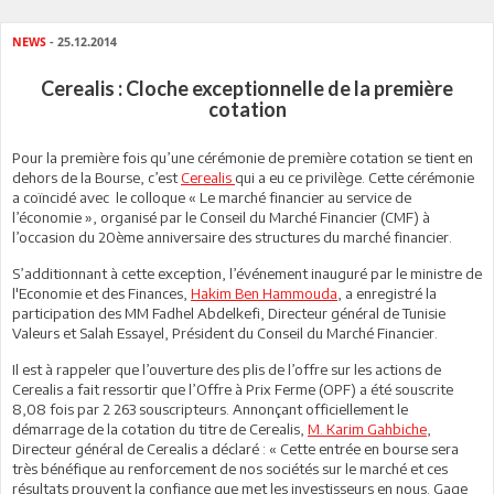
NEWS
- 25.12.2014
Cerealis : Cloche exceptionnelle de la première
cotation
Pour la première fois qu’une cérémonie de première cotation se tient en
dehors de la Bourse, c’est
Cerealis
qui a eu ce privilège. Cette cérémonie
a coïncidé avec le colloque « Le marché financier au service de
l’économie », organisé par le Conseil du Marché Financier (CMF) à
l’occasion du 20ème anniversaire des structures du marché financier.
S’additionnant à cette exception, l’événement inauguré par le ministre de
l'Economie et des Finances,
Hakim Ben Hammouda
, a enregistré la
participation des MM Fadhel Abdelkefi, Directeur général de Tunisie
Valeurs et Salah Essayel, Président du Conseil du Marché Financier.
Il est à rappeler que l’ouverture des plis de l’offre sur les actions de
Cerealis a fait ressortir que l’Offre à Prix Ferme (OPF) a été souscrite
8,08 fois par 2 263 souscripteurs. Annonçant officiellement le
démarrage de la cotation du titre de Cerealis,
M. Karim Gahbiche
,
Directeur général de Cerealis a déclaré : « Cette entrée en bourse sera
très bénéfique au renforcement de nos sociétés sur le marché et ces
résultats prouvent la confiance que met les investisseurs en nous. Gage