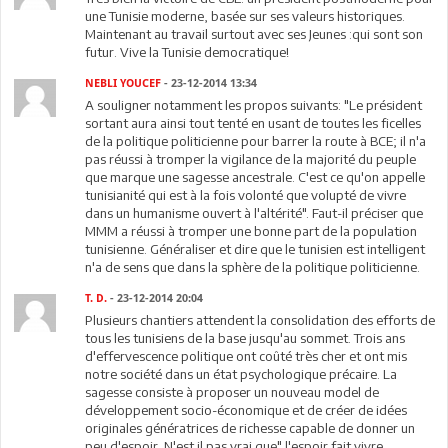
une Tunisie moderne, basée sur ses valeurs historiques.
Maintenant au travail surtout avec ses Jeunes :qui sont son
futur. Vive la Tunisie democratique!
NEBLI YOUCEF
- 23-12-2014 13:34
A souligner notamment les propos suivants: "Le président
sortant aura ainsi tout tenté en usant de toutes les ficelles
de la politique politicienne pour barrer la route à BCE; il n'a
pas réussi à tromper la vigilance de la majorité du peuple
que marque une sagesse ancestrale. C'est ce qu'on appelle
tunisianité qui est à la fois volonté que volupté de vivre
dans un humanisme ouvert à l'altérité". Faut-il préciser que
MMM a réussi à tromper une bonne part de la population
tunisienne. Généraliser et dire que le tunisien est intelligent
n'a de sens que dans la sphère de la politique politicienne.
T. D.
- 23-12-2014 20:04
Plusieurs chantiers attendent la consolidation des efforts de
tous les tunisiens de la base jusqu'au sommet. Trois ans
d'effervescence politique ont coûté très cher et ont mis
notre société dans un état psychologique précaire. La
sagesse consiste à proposer un nouveau model de
développement socio-économique et de créer de idées
originales génératrices de richesse capable de donner un
peu d'espoir. N'est il pas vrai que" l'espoir fait vivre