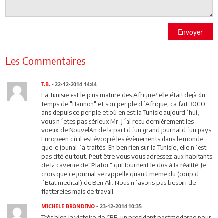
Envoyer
Les Commentaires
T.B.
- 22-12-2014 14:44
La Tunisie est le plus mature des Afrique? elle était dejà du
temps de "Hannon" et son periple d´Afrique, ca fait 3000
ans depuis ce periple et où en est la Tunisie aujourd´hui,
vous n´etes pas sérieux Mr. J´ai recu dernièrement les
voeux de NouvelAn de la part d´un grand journal d´un pays
Europeen où il est évoqué les évènements dans le monde
que le jounal ´a traités. Eh ben rien sur la Tunisie, elle n´est
pas cité du tout. Peut être vous vous adressez aux habitants
de la caverne de "Platon" qui tournent le dos á la réalité. Je
crois que ce journal se rappelle quand meme du (coup d
´Etat medical) de Ben Ali. Nous n´avons pas besoin de
flattereies mais de travail.
MICHELE BRONDINO
- 23-12-2014 10:35
Très bien la victoire de CBE: un president postmoderne pour