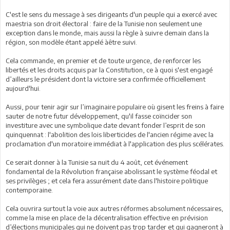
C'est le sens du message à ses dirigeants d'un peuple qui a exercé avec
maestria son droit électoral : faire de la Tunisie non seulement une
exception dans le monde, mais aussi la règle à suivre demain dans la
région, son modèle étant appelé àêtre suivi.
Cela commande, en premier et de toute urgence, de renforcer les
libertés et les droits acquis par la Constitution, ce à quoi s'est engagé
d’ailleurs le président dont la victoire sera confirmée officiellement
aujourd'hui.
Aussi, pour tenir agir sur l’imaginaire populaire où gisent les freins à faire
sauter de notre futur développement, qu'il fasse coïncider son
investiture avec une symbolique date devant fonder l’esprit de son
quinquennat : l'abolition des lois liberticides de l'ancien régime avec la
proclamation d'un moratoire immédiat à l'application des plus scélérates.
Ce serait donner à la Tunisie sa nuit du 4 août, cet événement
fondamental de la Révolution française abolissant le système féodal et
ses privilèges ; et cela fera assurément date dans l'histoire politique
contemporaine.
Cela ouvrira surtout la voie aux autres réformes absolument nécessaires,
comme la mise en place de la décentralisation effective en prévision
d’élections municipales qui ne doivent pas trop tarder et qui gagneront à