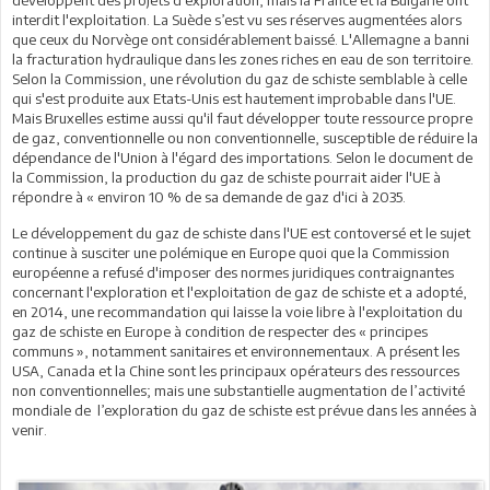
développent des projets d'exploration, mais la France et la Bulgarie ont
interdit l'exploitation. La Suède s’est vu ses réserves augmentées alors
que ceux du Norvège ont considérablement baissé. L'Allemagne a banni
la fracturation hydraulique dans les zones riches en eau de son territoire.
Selon la Commission, une révolution du gaz de schiste semblable à celle
qui s'est produite aux Etats-Unis est hautement improbable dans l'UE.
Mais Bruxelles estime aussi qu'il faut développer toute ressource propre
de gaz, conventionnelle ou non conventionnelle, susceptible de réduire la
dépendance de l'Union à l'égard des importations. Selon le document de
la Commission, la production du gaz de schiste pourrait aider l'UE à
répondre à « environ 10 % de sa demande de gaz d'ici à 2035.
Le développement du gaz de schiste dans l'UE est contoversé et le sujet
continue à susciter une polémique en Europe quoi que la Commission
européenne a refusé d'imposer des normes juridiques contraignantes
concernant l'exploration et l'exploitation de gaz de schiste et a adopté,
en 2014, une recommandation qui laisse la voie libre à l'exploitation du
gaz de schiste en Europe à condition de respecter des « principes
communs », notamment sanitaires et environnementaux. A présent les
USA, Canada et la Chine sont les principaux opérateurs des ressources
non conventionnelles; mais une substantielle augmentation de l’activité
mondiale de l’exploration du gaz de schiste est prévue dans les années à
venir.