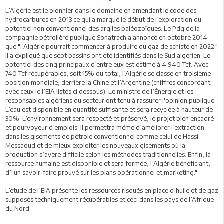
L’Algérie est le pionnier dans le domaine en amendant le code des
hydrocarbures en 2013 ce qui a marqué le début de l’exploration du
potentiel non conventionnel des argiles paléozoïques. Le Pdg de la
compagnie pétrolière publique Sonatrach a annoncé en octobre 2014
que "l’Algérie pourrait commencer à produire du gaz de schiste en 2022."
Il a expliqué que sept bassins ont été identifiés dans le Sud algérien. Le
potentiel des cinq principaux d’entre eux est estimé à 4 940 Tcf. Avec
740 Tcf récupérables, soit 15% du total, l’Algérie se classe en troisième
position mondiale, derrière la Chine et l’Argentine (chiffres concordant
avec ceux le l’EIA listés ci dessous). Le ministre de l’Énergie et les
responsables algériens du secteur ont tenu à rassurer l'opinion publique.
L’eau est disponible en quantité suffisante et sera recyclée à hauteur de
30%. L’environnement sera respecté et préservé, le projet bien encadré
et pourvoyeur d’emplois. Il permettra même d’améliorer l’extraction
dans les gisements de pétrole conventionnel comme celui de Hassi
Messaoud et de mieux exploiter les nouveaux gisements où la
production s’avère difficile selon les méthodes traditionnelles. Enfin, la
ressource humaine est disponible et sera formée, l’Algérie bénéficiant,
d’"un savoir-faire prouvé sur les plans opérationnel et marketing."
L’étude de l’EIA présente les ressources risqués en place d’huile et de gaz
supposés techniquement récupérables et ceci dans les pays de l’Afrique
du Nord: