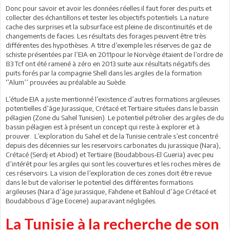
Donc pour savoir et avoir les données réelles il faut forer des puits et
collecter des échantillons et tester les objectifs potentiels. La nature
cache des surprises et la subsurface est pleine de discontinuités et de
changements de facies. Les résultats des forages peuvent être très
différentes des hypothèses. A titre d’exemple les réserves de gaz de
schiste présentées par l’EIA en 2011pour le Norvège étaient de l’ordre de
83 Tcf ont été ramené à zéro en 2013 suite aux résultats négatifs des
puits forés par la compagnie Shell dans les argiles de la formation
‘’Alum’’ prouvées au préalable au Suède.
L’étude EIA a juste mentionné l’existence d’autres formations argileuses
potentielles d’âge Jurassique, Crétacé et Tertiaire situées dans le bassin
pélagien (Zone du Sahel Tunisien). Le potentiel pétrolier des argiles de du
bassin pélagien est à présent un concept qui reste à explorer et à
prouver. L’exploration du Sahel et de la Tunisie centrale s’est concentré
depuis des décennies sur les reservoirs carbonates du jurassique (Nara),
Crétacé (Serdj et Abiod) et Tertiaire (Boudabbous-El Gueria) avec peu
d’intérêt pour les argiles qui sont les couvertures et les roches mères de
ces réservoirs. La vision de l’exploration de ces zones doit être revue
dans le but de valoriser le potentiel des différentes formations
argileuses (Nara d’âge jurassique, Fahdene et Bahloul d’âge Crétacé et
Boudabbous d’âge Eocene) auparavant négligées.
La Tunisie à la recherche de son