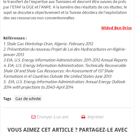
le transfert de l’expertise aux Tunisiens et devront être suivies de prés
par l’ETAP la DGE et l’ANPE. A la lumière des résultats de ces études; le
sujet se discutera objectivement et la Tunisie décidera de l’exploitation
des ses ressources non conventionnelles.
Wided Ben Driss
Références :
1. Shale Gas Workshop-Oran, Algeria- February 2012
2. Présentation du nouveau Projet de Loi des Hydrocarbures en Algérie-
Janvier 2013
3 EIA, U.S. Energy Information Administration: 2011-2012 Annual Reports
4. EIA, U.S. Energy Information Administration: Technically Recoverable
Shale Oil and Shale Gas Ressources: An Assessment of 137 Shale
Formations in 41 Countries Outside the United States-June 2013
5. EIA, U.S. Energy Information Administration: Annual Energy Outlook
2014 with projections to 2040-April 2014
:
Gaz de schiste
Tags
Envoyer à un ami
Imprimer
VOUS AIMEZ CET ARTICLE ? PARTAGEZ-LE AVEC