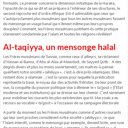
formulés. Le premier concerne la dimension initiatique de la Haraka,
l’opacité de ce qui se dit et se prépare à l’intérieur de ses structures, le
second reproche est d’ordre éthique. Est-il admissible que ceux qui
s’autoproclament plus musulmans que tous les autres musulmans fassent
du mensonge un usage banal qui n’émeut même pas leurs propres
disciples? Comment, les Frères musulmans justifient-ils cette pratique
clairement condamnée par l’islam et toutes les religions révélées?
Al-taqiyya, un mensonge halal
Les Frères musulmans de Tunisie, comme ceux d’ailleurs, se réclament
d’Hassan al-Banna, d’Abu al-Alaa al-Mawdudi, de Sayyed Qutb… A des
degrés divers et plus ou moins ouvertement, ces maîtres-à-penser
qualifient notre société « Jahiliyya », c’est-à-dire prés-islamiques. Elles
restent donc à islamiser ; c’est la raison pour laquelle la prédication
représente la base, le noyau dur des activités fréristes. De leur point de
vue, la conquête du pouvoir politique vise à éliminer le « ta‘gout » (l’Etat
moderne et ses institutions) qui se dresse sur leur chemin. C’est sûrement
pour mobiliser les courants les plus extrémistes que M. Marzouki a eu
recours au vocable « ta‘gout » à l’occasion de sa campagne électorale.
A partir du moment où les Frères musulmans comme d’autres courants
qui leur sont proches considèrent notre société « Jahiliyya », ce que
l’Islam interdit, comme le mensonge par exemple, devient licite, une ruse
de guerre pour se protéger de leurs « ennemis ». Ils appellent ça « al-