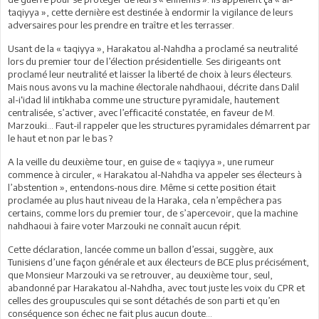
taqiyya », cette dernière est destinée à endormir la vigilance de leurs
adversaires pour les prendre en traître et les terrasser.
Usant de la « taqiyya », Harakatou al-Nahdha a proclamé sa neutralité
lors du premier tour de l’élection présidentielle. Ses dirigeants ont
proclamé leur neutralité et laisser la liberté de choix à leurs électeurs.
Mais nous avons vu la machine électorale nahdhaoui, décrite dans Dalil
al-i‘idad lil intikhaba comme une structure pyramidale, hautement
centralisée, s’activer, avec l’efficacité constatée, en faveur de M.
Marzouki… Faut-il rappeler que les structures pyramidales démarrent par
le haut et non par le bas ?
A la veille du deuxième tour, en guise de « taqiyya », une rumeur
commence à circuler, « Harakatou al-Nahdha va appeler ses électeurs à
l’abstention », entendons-nous dire. Même si cette position était
proclamée au plus haut niveau de la Haraka, cela n’empêchera pas
certains, comme lors du premier tour, de s’apercevoir, que la machine
nahdhaoui à faire voter Marzouki ne connaît aucun répit.
Cette déclaration, lancée comme un ballon d’essai, suggère, aux
Tunisiens d’une façon générale et aux électeurs de BCE plus précisément,
que Monsieur Marzouki va se retrouver, au deuxième tour, seul,
abandonné par Harakatou al-Nahdha, avec tout juste les voix du CPR et
celles des groupuscules qui se sont détachés de son parti et qu’en
conséquence son échec ne fait plus aucun doute…