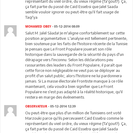
représentant du vieil ordre, du vieux régime (Ta'gout?). Ça,
ça fait partie du passé de Caïd Essebsi que Jalel Saada
semble vouloir ignorer ou peut-être qu'il fait usage de
Taqi'ya.
MOHAMED OBEY
- 05-12-2014 08:09
Salut M. Jalel Sâada! Je m'aligne confortablement sur cette
position argumentative. L'analyse est tellement pertinente,
bien soutenue par les faits de l'histoire récente de la Tunisie.
Je pensais que Le Front Populaire jouerait son rôle
historique dans la sauvegarde de la sécurité du pays d'un
dérapage vers l'inconnu. Selon les déclarations peu
rassurantes des leaders du Front Populaire, il paraît que
cette force non négligeable ne veut pas se déployer au
profit d'un salut public; alors l'histoire ne lui pardonnera
jamais. Si La masse électorale Frontiste manque à ce rôle
maintenant, cela voudra bien signifier que Le Front
Populaire ne s'est pas adapté à la réalité historique, qu'il
restera en marge des événements.
OBSERVATEUR
- 05-12-2014 12:39
Ou peut-être que plus d'un million de Tunisiens ont voté
Marzouki parce qu'ils percevaient Caïd Essebsi comme le
représentant du vieil ordre, du vieux régime (Ta'gout?). Ça,
ça fait partie du passé de Caïd Essebsi que Jalel Saada