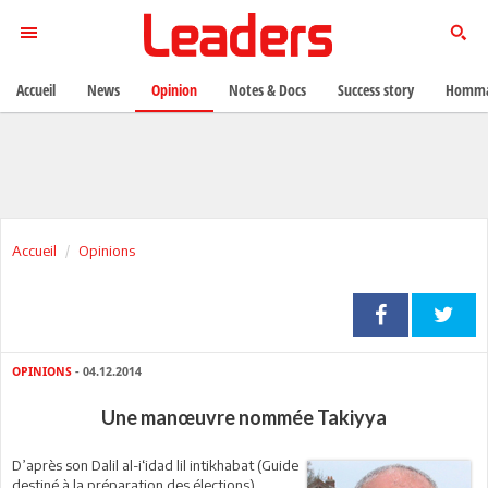
Accueil
News
Opinion
Notes & Docs
Success story
Homma
Accueil
Opinions
OPINIONS
- 04.12.2014
Une manœuvre nommée Takiyya
D’après son Dalil al-i‘idad lil intikhabat (Guide
destiné à la préparation des élections),