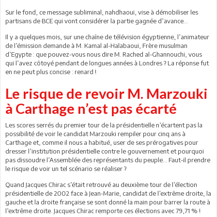
Sur le fond, ce message subliminal, nahdhaoui, vise à démobiliser les
partisans de BCE qui vont considérer la partie gagnée d’avance…
Il y a quelques mois, sur une chaîne de télévision égyptienne, l’animateur
de l’émission demande à M. Kamal al-Halabaoui, Frère musulman
d’Egypte : que pouvez-vous nous dire M. Rached al-Ghannouchi, vous
qui l’avez côtoyé pendant de longues années à Londres ? La réponse fut
en ne peut plus concise : renard !
Le risque de revoir M. Marzouki
à Carthage n’est pas écarté
Les scores serrés du premier tour de la présidentielle n’écartent pas la
possibilité de voir le candidat Marzouki rempiler pour cinq ans à
Carthage et, comme il nous a habitué, user de ses prérogatives pour
dresser l’institution présidentielle contre le gouvernement et pourquoi
pas dissoudre l’Assemblée des représentants du peuple… Faut-il prendre
le risque de voir un tel scénario se réaliser ?
Quand Jacques Chirac s’était retrouvé au deuxième tour de l’élection
présidentielle de 2002 face à Jean-Marie, candidat de l’extrême droite, la
gauche et la droite française se sont donné la main pour barrer la route à
l’extrême droite. Jacques Chirac remporte ces élections avec 79,71 % !