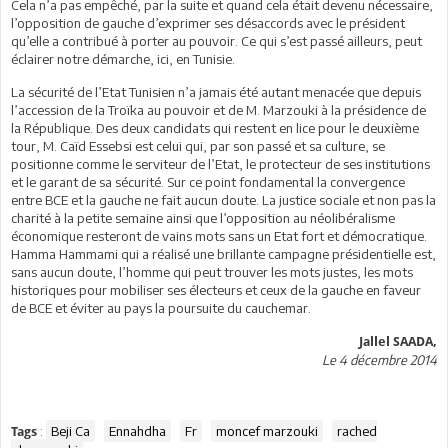
Cela n’a pas empêché, par la suite et quand cela était devenu nécessaire,
l’opposition de gauche d’exprimer ses désaccords avec le président
qu’elle a contribué à porter au pouvoir. Ce qui s’est passé ailleurs, peut
éclairer notre démarche, ici, en Tunisie.
La sécurité de l’Etat Tunisien n’a jamais été autant menacée que depuis
l’accession de la Troïka au pouvoir et de M. Marzouki à la présidence de
la République. Des deux candidats qui restent en lice pour le deuxième
tour, M. Caïd Essebsi est celui qui, par son passé et sa culture, se
positionne comme le serviteur de l’Etat, le protecteur de ses institutions
et le garant de sa sécurité. Sur ce point fondamental la convergence
entre BCE et la gauche ne fait aucun doute. La justice sociale et non pas la
charité à la petite semaine ainsi que l’opposition au néolibéralisme
économique resteront de vains mots sans un Etat fort et démocratique.
Hamma Hammami qui a réalisé une brillante campagne présidentielle est,
sans aucun doute, l’homme qui peut trouver les mots justes, les mots
historiques pour mobiliser ses électeurs et ceux de la gauche en faveur
de BCE et éviter au pays la poursuite du cauchemar.
Jallel SAADA,
Le 4 décembre 2014
:
Beji Ca
Ennahdha
Fr
moncef marzouki
rached
Tags