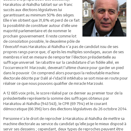
Harakatou al-Nahdha tablait sur un franc
succès aux élections législatives lui
garantissant au minimum 50% des sièges.
Elle n’en obtient que 31,8% et perd de ce fait
la possibilité de constituer autour d’elle une
majorité parlementaire et de nommer le
prochain gouvernement. Il reste comme lot
de consolation possible, le deuxième pôle de
l’éxecutif mais Harakatou al-Nahdha n’a pas de candidat issu de ses
propres rangs parce que, d’après les multiples sondages, aucun de ses
membres n’est en mesure de remporter l’élection présidentielle au
suffrage universel. Se rabattre sur la candidature d’un fidèle allié, en
l’occurrence M. Marzouki, devenait l’ultime chance pour garder un pied
dans le pouvoir. On comprend alors pourquoi la redoutable machine
électorale décrite par Dalil al-i‘idad lil intikhaba se soit mise en route pour
réaliser ce que nous pouvons qualifier de miracle Marzouki.
A 12 685 voix près, le score réalisé par ce dernier au premier tour de la
présidentielle représente la somme des suffrages obtenus par
Harakatou al-Nahdha (943 543), le CPR (69 794) et le courant
démocratique (66 396) lors des élections législatives du 26 octobre 2014.
Personne n’a le droit de reprocher à Harakatou al-Nahdha de mettre sa
machine électorale au service du candidat qu’elle juge le mieux disposé à
servir ses desseins ; cependant, deux types de reproches peuvent être