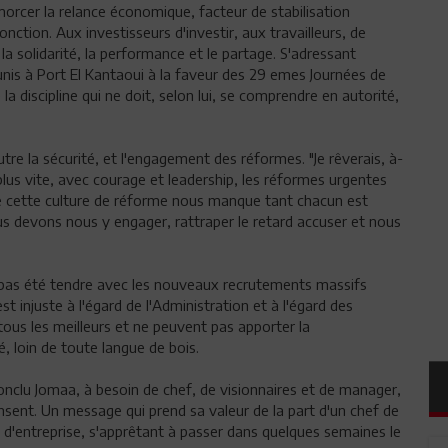
morcer la relance économique, facteur de stabilisation
nction. Aux investisseurs d'investir, aux travailleurs, de
 la solidarité, la performance et le partage. S'adressant
unis à Port El Kantaoui à la faveur des 29 emes Journées de
e la discipline qui ne doit, selon lui, se comprendre en autorité,
tre la sécurité, et l'engagement des réformes. "Je rêverais, à-
plus vite, avec courage et leadership, les réformes urgentes
que cette culture de réforme nous manque tant chacun est
ous devons nous y engager, rattraper le retard accuser et nous
 pas été tendre avec les nouveaux recrutements massifs
t injuste à l'égard de l'Administration et à l'égard des
tous les meilleurs et ne peuvent pas apporter la
, loin de toute langue de bois.
conclu Jomaa, à besoin de chef, de visionnaires et de manager,
nsent. Un message qui prend sa valeur de la part d'un chef de
d'entreprise, s'apprêtant à passer dans quelques semaines le