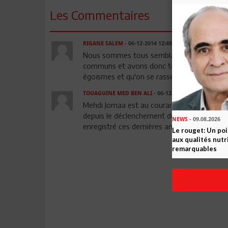
Les Commentaires
RIGANE SALEM
- 06-12-2014 12:48
Nous sommes tous semblables et en même t
communs et avons donc tous besoin les uns
égoïsmes et qu'on se rassemble tous avec 
TOUAGUINE MED BEN ALI
- 06-12-2014 18:10
Mehdi Jomaa est au courant de la rétrograda
depuis le déclenchement de ladite révolution 
NEWS
- 09.08.2026
enregistré ces dernières années ou la politi
Le rouget: Un po
aux qualités nutr
remarquables