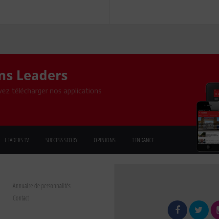
ons Leaders
ez télécharger nos applications
LEADERS TV
SUCCESS STORY
OPINIONS
TENDANCE
Annuaire de personnalités
Contact