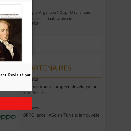
Espagne-Argentine 1-0 ap : Un champion
valeureux, un finaliste absent
19.07.2026
PARTENAIRES
nt: Revisité par
06.08.2026
Un consortium européen développe un
modèle de ...
04.08.2026
OPPO lance l'A6c en Tunisie: la nouvelle
...