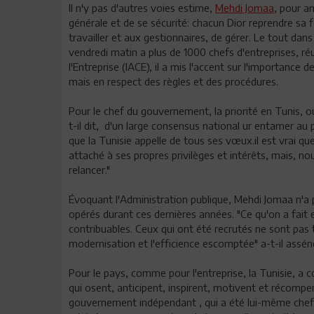
Il n'y pas d'autres voies estime,
Mehdi Jomaa
, pour a
générale et de se sécurité: chacun Dior reprendre sa fo
travailler et aux gestionnaires, de gérer. Le tout dans
vendredi matin a plus de 1000 chefs d'entreprises, ré
l'Entreprise (IACE), il a mis l'accent sur l'importance d
mais en respect des règles et des procédures.
Pour le chef du gouvernement, la priorité en Tunis, ou
t-il dit, d'un large consensus national ur entamer au 
que la Tunisie appelle de tous ses vœux.il est vrai 
attaché à ses propres privilèges et intérêts, mais, n
relancer."
Évoquant l'Administration publique, Mehdi Jomaa n'a
opérés durant ces dernières années. "Ce qu'on a fait es
contribuables. Ceux qui ont été recrutés ne sont pas 
modernisation et l'efficience escomptée" a-t-il asséné
Pour le pays, comme pour l'entreprise, la Tunisie, a 
qui osent, anticipent, inspirent, motivent et récompe
gouvernement indépendant , qui a été lui-même chef 