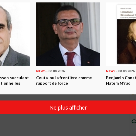
emps tous différents. Nous avons tous des intérêts
 des autres. La sagesse implique qu'on délaisse nos
toutes nos forces pour une TUNISIE rapidement prospère.
tion que connait le pays dans le domaine le plus sensible
,il insiste de multiplier la production pour rattraper le retard
NEWS
- 08.08.2026
NEWS
- 08.08.2026
que à pris place de l'économie .
isson succulent
Ceuta, ou la frontière comme
Benjamin Consta
itionnelles
rapport de force
Hatem M’rad
Ne plus afficher