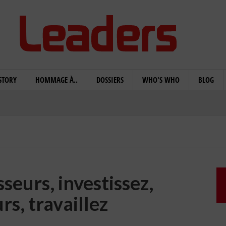
STORY
HOMMAGE À..
DOSSIERS
WHO'S WHO
BLOG
seurs, investissez,
rs, travaillez