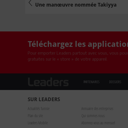
Une manœuvre nommée Takiyya
Téléchargez les applicati
Pour emporter Leaders partout avec vous, vous pouv
gratuites sur le « store » de votre appareil.
PARTENAIRES
DOSSIERS
SUR LEADERS
Actualités Tunisie
Annuaire des entreprises
Plan du site
Qui sommes nous
Leaders Mobile
Abonnez-vous au mensuel