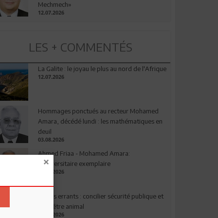
Mechmech»
12.07.2026
LES + COMMENTÉS
La Galite : le joyau le plus au nord de l'Afrique
12.07.2026
Hommages ponctués au recteur Mohamed
Amara, décédé lundi : les mathématiques en
deuil
03.08.2026
Ahmed Friaa - Mohamed Amara:
l’Universitaire exemplaire
04.08.2026
Chiens errants : concilier sécurité publique et
bien-être animal
17.07.2026