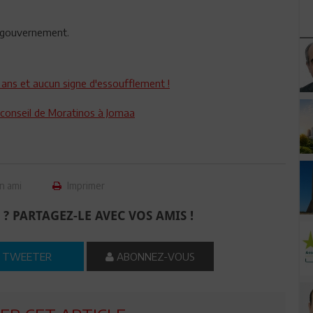
e gouvernement.
29 ans et aucun signe d'essoufflement !
e conseil de Moratinos à Jomaa
n ami
Imprimer
 ? PARTAGEZ-LE AVEC VOS AMIS !
TWEETER
ABONNEZ-VOUS