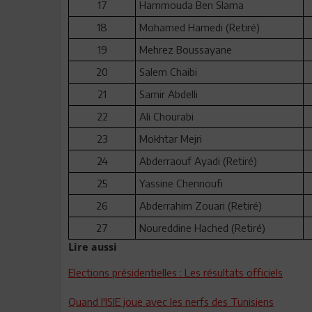
17
Hammouda Ben Slama
18
Mohamed Hamedi (Retiré)
19
Mehrez Boussayane
20
Salem Chaibi
21
Samir Abdelli
22
Ali Chourabi
23
Mokhtar Mejri
24
Abderraouf Ayadi (Retiré)
25
Yassine Chennoufi
26
Abderrahim Zouari (Retiré)
27
Noureddine Hached (Retiré)
Lire aussi
Elections présidentielles : Les résultats officiels
Quand l'ISIE joue avec les nerfs des Tunisiens