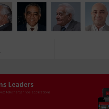
.
ons Leaders
ez télécharger nos applications