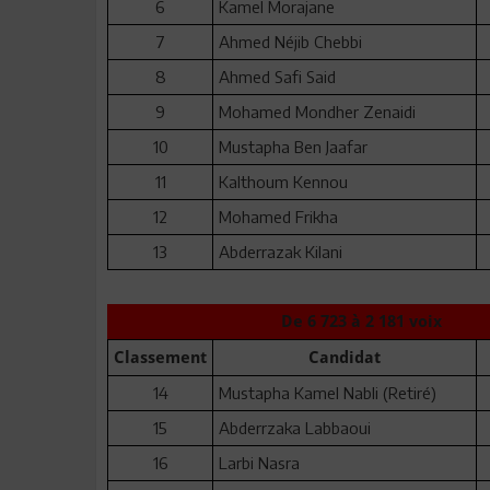
6
Kamel Morajane
7
Ahmed Néjib Chebbi
8
Ahmed Safi Said
9
Mohamed Mondher Zenaidi
10
Mustapha Ben Jaafar
11
Kalthoum Kennou
12
Mohamed Frikha
13
Abderrazak Kilani
De 6 723 à 2 181 voix
Classement
Candidat
14
Mustapha Kamel Nabli (Retiré)
15
Abderrzaka Labbaoui
16
Larbi Nasra