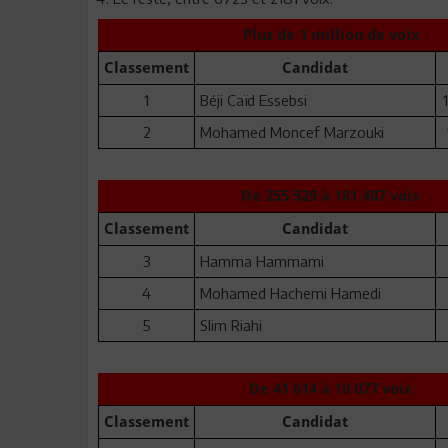
Plus de 1 million de voix
Classement
Candidat
1
Béji Caïd Essebsi
2
Mohamed Moncef Marzouki
De 255 529 à 181 407 voix
Classement
Candidat
3
Hamma Hammami
4
Mohamed Hachemi Hamedi
5
Slim Riahi
De 41 614 à 10 077 voix
Classement
Candidat