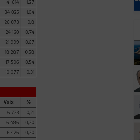
41 614
1,27
34 025
1,04
26 073
0,8
24 160
0,74
21 999
0,67
18 287
0,58
17 506
0,54
10 077
0,31
Voix
%
6 723
0,21
6 486
0,20
6 426
0,20