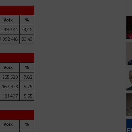
Voix
%
1 299 384
39,46
1 092 418
33,43
Voix
%
255 529
7,82
187 923
5,75
181 407
5,55
Voix
%