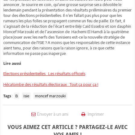
annoncer, le sourire en coin, qu'une grosse surprise sera dévoilée le
lendemain pendant la présentation des résultats préliminaires du premier
tour des élections présidentielles. Il n’en fallait pas plus pour que les
rumeurs les plus folles se propagent comme un feu de paille. En fait, il
s’agissait de la réduction de l’écart entre Béji Caïd Essebsi et son dauphin
Moncef Marzouki et de l’ascension de Hachemi El Hamdi à la quatrième
place.Jouer avec les nerfs des Tunisiens est-ce la nouvelle stratégie de
communication de l'ISIE ? A moins que les responsables de cette instance
aient tenu, pour des raisons que la raison ignore, à ce que cette
information ne passe pas inaperçue.
Lire aussi
Elections présidentielles : Les résultats officiels
Hécatombe des résultats électoraux : Tout ça pour ça !
:
B
isie
moncef marzouki
Tags
Envoyer à un ami
Imprimer
VOUS AIMEZ CET ARTICLE ? PARTAGEZ-LE AVEC
VOS AMIS !