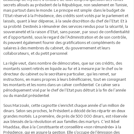
secrets alloués au président de la République, non seulement en Tunisie,
mais partout dans le monde. Le principe est simple: dans le budget de
l’Etat réservé à la Présidence, des crédits sont votés par le parlement et
laissés, quant à leur dépense, à la seule discrétion du chef de l’Etat. Et à
sa probité. Destinés à rémunérer des services rendus pour la sécurité, la
souveraineté et la raison d’Etat, sans passer, par souci de confidentialité
et d’opportunité, sous le regard de l’Administration et de son contrôle,
ils peuvent également fournir des gratifications et compléments de
salaires à des membres du cabinet, du gouvernement et leurs
collaborateurs, et du petit personnel.
La règle veut, dans nombre de démocraties, que sur ces crédits, des
montants soient retirés en liquide au fur et à mesure par le chef ou le
directeur du cabinet ou le secrétaire particulier, qui les remet, sur
instructions, en mains propres à leurs bénéficiaires, tout en consignant
les montants et les noms dans un cahier confidentiel. Ce cahier sera
périodiquement visé par le chef de l’Etat puis détruit à la fin de l’année
ou du mandat présidentiel.
Sous Marzouki, cette cagnotte s’enrichit chaque année d’un million de
dinars. Selon ses proches, le Président a décidé de les répartir en deux
grandes moitiés. La première, de près de 500 000 dinars, est réservée
aux blessés de la révolution et aux familles des martyrs. C’est Ikbel
Msaddaa, élue à la Constituante et conseillère «non rémunérée» à la
Présidence, qui en assure la gestion. Elle s’occupe de l’émission des