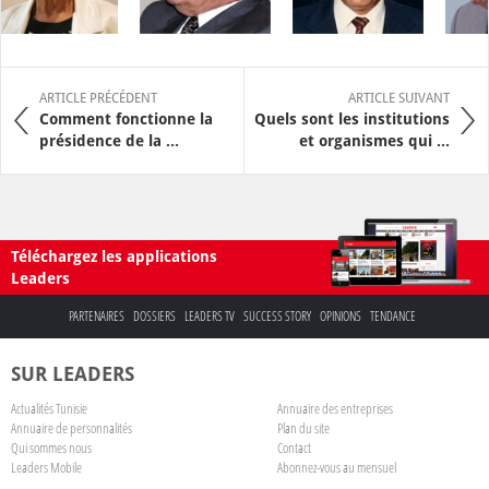
ARTICLE PRÉCÉDENT
ARTICLE SUIVANT
Comment fonctionne la
Quels sont les institutions
présidence de la ...
et organismes qui ...
Téléchargez les applications
Leaders
PARTENAIRES
DOSSIERS
LEADERS TV
SUCCESS STORY
OPINIONS
TENDANCE
SUR LEADERS
Actualités Tunisie
Annuaire des entreprises
Annuaire de personnalités
Plan du site
Qui sommes nous
Contact
Leaders Mobile
Abonnez-vous au mensuel