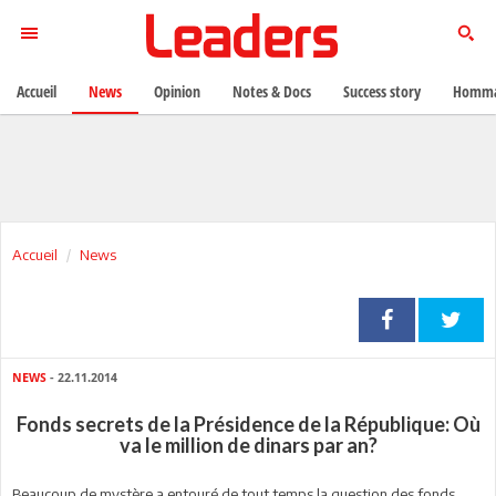
Accueil
News
Opinion
Notes & Docs
Success story
Homma
Accueil
News
NEWS
- 22.11.2014
Fonds secrets de la Présidence de la République: Où
va le million de dinars par an?
Beaucoup de mystère a entouré de tout temps la question des fonds