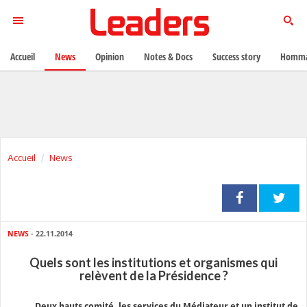
Accueil
News
Opinion
Notes & Docs
Success story
Homma
Accueil
News
NEWS
- 22.11.2014
Quels sont les institutions et organismes qui
relèvent de la Présidence ?
Deux hauts comité, les services du Médiateur et un institut de