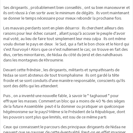
Ses dirigeants , probablement bien conseillés , ont su bien manoeuvrer et
ils ont réussi à s'en sortir avec le minimum de dégâts . Ils vont maintenant
se donner le temps nécessaire pour mieux rebondir la prochaine fois.
Les mauvais perdants sont en plein désarroi . Ils cherchent ailleurs des
raisons pour leur échec cuisant , allant jusqu'à accuser le peuple d'avoir
mal voté, au lieu de faire tout simplement leur mea culpa . Ils ont même
voulu diviser le pays en deux : le Sud, qui a fait le bon choix et le Nord qui
s'est fourvoyé ! Alors que ce n'est nullement le cas; on trouve en fait des
élus, certes minoritaires, de Nidaa du côté du Jerid et des nahdhaouis
dans les montagnes de Khroumirie.
Devant cette frénésie , les dirigeants, militants et sympathisants de
Nidaa se sont abstenus de tout triomphalisme . Ils ont gardé la tête
froide et se sont conduits d'une manière responsable, conscients qu'ils
sont des défis qui les attendent.
Puis , on a inventé une nouvelle fable, à savoir le " taghaouel " pour
effrayer les masses. Comment un bloc qui a moins de 40 % des sièges
de la future Assemblée peut-il la dominer ou pratiquer un quelconque
hégémonisme sur le pays? Même si le Président de la République, dont
les pouvoirs sont plus que limités, est issu de ce même parti.
Ceux qui connaissent le parcours des principaux dirigeants de Nidaa ne
peuvent que se gausser de cette éventualité. Peut-on en effet imaginer