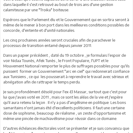
dans laquelle il s'est retrouvé au bout de trois ans d'une gestion
calamiteuse par une "Troika" boiteuse.
Espérons que le Parlement élu et le Gouvernement qui en sortira seront à
même de le mener à bon port dans les meilleures conditions possibles de
concorde, d'entente et d'unité nationales.
Les cinq prochaines années seront cruciales afin de parachever le
processus de transition entamé depuis janvier 2011.
Dans un papier précédent , daté du 19 octobre , je formulais l’espoir de
voir Nidaa Tounès, Afek Tunès , le Front Populaire, l'UPT et le
Mouvement National remporter le plus de suffrages possibles pour qu'ils
puissent former un Gouvernement "arc en ciel" qui redonnerait confiance
aux Tunisiens , ce qui les pousserait à reprendre le travail avec sérieux et
abnégation afin de rattraper le temps perdu.
Je suis profondément désolé pour l'ex-El Massar, surtout que c'est pour
lui que j'avais voté en 2011 , mais ce sont les aléas de la vie et j'espère
qu'il aura retenu la leçon . Il n'y a pas d'angélisme en politique. Les bons
samaritains n'ont jamais été d'excellents politiciens. Il faut une certaine
dose de sophisme, beaucoup de réalisme , un zeste d'opportunisme et
même une pincée de machiavélisme pour réussir dans ce domaine.
D'autres échéances électorales vont se présenter et je suis convaincu que