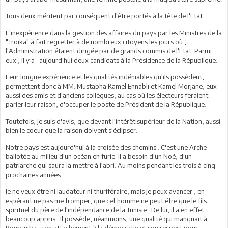
Tous deux méritent par conséquent d'être portés à la tête de l'Etat .
L'inexpérience dans la gestion des affaires du pays par les Ministres de la
"Troika" à fait regretter à de nombreux citoyens les jours où ,
l'Administration étaient dirigée par de grands commis de l'Etat. Parmi
eux , il y a aujourd'hui deux candidats à la Présidence de la République.
Leur longue expérience et les qualités indéniables qu'ils possèdent,
permettent donc à MM. Mustapha Kamel Ennabli et Kamel Morjane, eux
aussi des amis et d'anciens collègues, au cas où les électeurs feraient
parler leur raison, d'occuper le poste de Président de la République.
Toutefois, je suis d'avis, que devant l'intérêt supérieur de la Nation, aussi
bien le coeur que la raison doivent s'éclipser.
Notre pays est aujourd'hui à la croisée des chemins . C'est une Arche
ballotée au milieu d'un océan en furie. Il a besoin d'un Noé, d'un
patriarche qui saura la mettre à l'abri. Au moins pendant les trois à cinq
prochaines années.
Je ne veux être ni laudateur ni thuriféraire, mais je peux avancer , en
espérant ne pas me tromper, que cet homme ne peut être que le fils
spirituel du père de l'indépendance de la Tunisie . De lui, il a en effet
beaucoup appris . Il possède, néanmoins, une qualité qui manquait à