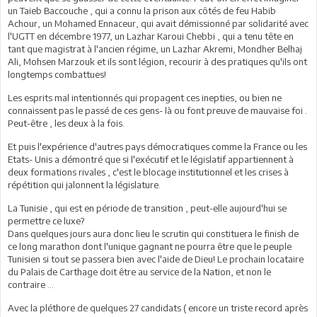
un Taieb Baccouche , qui a connu la prison aux côtés de feu Habib
Achour, un Mohamed Ennaceur, qui avait démissionné par solidarité avec
l'UGTT en décembre 1977, un Lazhar Karoui Chebbi , qui a tenu tête en
tant que magistrat à l'ancien régime, un Lazhar Akremi, Mondher Belhaj
Ali, Mohsen Marzouk et ils sont légion, recourir à des pratiques qu'ils ont
longtemps combattues!
Les esprits mal intentionnés qui propagent ces inepties, ou bien ne
connaissent pas le passé de ces gens- là ou font preuve de mauvaise foi .
Peut-être , les deux à la fois.
Et puis l'expérience d'autres pays démocratiques comme la France ou les
Etats- Unis a démontré que si l'exécutif et le législatif appartiennent à
deux formations rivales , c'est le blocage institutionnel et les crises à
répétition qui jalonnent la législature.
La Tunisie , qui est en période de transition , peut-elle aujourd'hui se
permettre ce luxe?
Dans quelques jours aura donc lieu le scrutin qui constituera le finish de
ce long marathon dont l'unique gagnant ne pourra être que le peuple
Tunisien si tout se passera bien avec l'aide de Dieu! Le prochain locataire
du Palais de Carthage doit être au service de la Nation, et non le
contraire ...
Avec la pléthore de quelques 27 candidats ( encore un triste record après