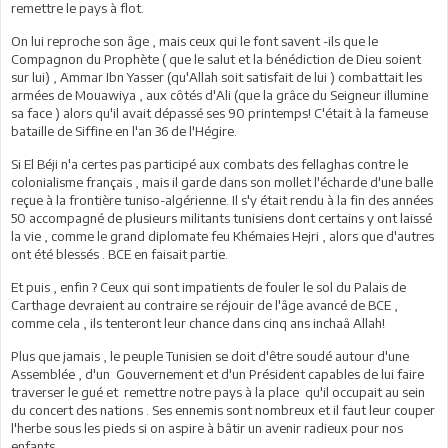
remettre le pays à flot.
On lui reproche son âge , mais ceux qui le font savent -ils que le
Compagnon du Prophète ( que le salut et la bénédiction de Dieu soient
sur lui) , Ammar Ibn Yasser (qu'Allah soit satisfait de lui ) combattait les
armées de Mouawiya , aux côtés d'Ali (que la grâce du Seigneur illumine
sa face ) alors qu'il avait dépassé ses 90 printemps! C'était à la fameuse
bataille de Siffine en l'an 36 de l'Hégire.
Si El Béji n'a certes pas participé aux combats des fellaghas contre le
colonialisme français , mais il garde dans son mollet l'écharde d'une balle
reçue à la frontière tuniso-algérienne. Il s'y était rendu à la fin des années
50 accompagné de plusieurs militants tunisiens dont certains y ont laissé
la vie , comme le grand diplomate feu Khémaies Hejri , alors que d'autres
ont été blessés . BCE en faisait partie.
Et puis , enfin ? Ceux qui sont impatients de fouler le sol du Palais de
Carthage devraient au contraire se réjouir de l'âge avancé de BCE ,
comme cela , ils tenteront leur chance dans cinq ans inchaâ Allah!
Plus que jamais , le peuple Tunisien se doit d'être soudé autour d'une
Assemblée , d'un Gouvernement et d'un Président capables de lui faire
traverser le gué et remettre notre pays à la place qu'il occupait au sein
du concert des nations . Ses ennemis sont nombreux et il faut leur couper
l'herbe sous les pieds si on aspire à bâtir un avenir radieux pour nos
enfants .