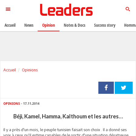
Accueil
News
Opinion
Notes & Docs
Success story
Homma
Accueil
Opinions
OPINIONS
- 17.11.2014
Béji, Kamel, Hamma, Kalthoum et les autres…
Il y a près d'un mois, le peuple tunisien faisait son choix . Il a donné ses
voix à ceux qu'il estime capables de le sortir d'une situation désatreuse