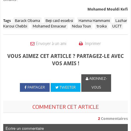
Mohamed Mouldi Kefi
:
Barack Obama
Beji caid essebsi
Hamma Hammami
Lazhar
Tags
Karoui Chebbi
Mohamed Ennaceur
Nidaa Toun
troika
UGTT
Envoyer à un ami
Imprimer
VOUS AIMEZ CET ARTICLE ? PARTAGEZ-LE AVEC
VOS AMIS !
ABONNEZ-
PARTAGER
TWEETER
VOUS
COMMENTER CET ARTICLE
2
Commentaires
Ecrire un commentaire