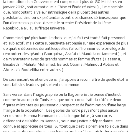
la formation d'un Gouvernement comprenant plus de 80 Ministres en
Janvier 2012 , soit autant que la Chine et l'Inde réunies ! ) , il me semble
que, nonobstant la valeur intrinsèque de la plupart des autres
postulants, cinq ou six prétendants ont des chances sérieuses pour que
l'un d'entre eux puisse devenir le premier Président de la llème
République élu au suffrage universel .
Comme indiqué plus haut , le choix que j'ai fait est tout à fait personnel
et subjectif , mais cette subjectivité est basée sur une expérience de plus
de quatre décennies durant lesquelles j'ai eu l'honneur et le privilège de
rencontrer des géants ( Bourguiba , Arafat et Mandela notamment ) , et
de m'entretenir avec de grands hommes et femme d'Etat ( Hassan II,
Elisabeth II, Mahatir Mohamed, Barack Obama, Mahmoud Abbas et
Abdelaziz Bouteflika entre autres ).
De ces rencontres et entretiens , j'ai appris à reconnaître de quelle étoffe
sont faits les leaders qui sortent du commun.
Sans verser dans l'hagiographie ou la flagornerie , je pense d'instinct
comme beaucoup de Tunisiens, que notre coeur irait du côté de deux
figures militantes qui jouissent du respect et de l'admiration d'une large
frange de la population . Les geôles de notre pays n'ont plus aucun
secret pour Hamma Hammami et la la longue lutte , à son corps
défendant de Kalthoum Kannou , pour une justice indépendante , est
connue et appréciée de tous . Surtout que c'est la première fois que dans
un pays arabo-musulman, une femme postule à la magistrature suprême!