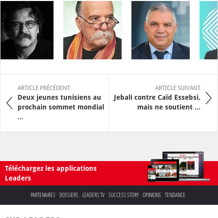
ARTICLE PRÉCÉDENT
ARTICLE SUIVANT
Deux jeunes tunisiens au
Jebali contre Caïd Essebsi,
prochain sommet mondial
mais ne soutient ...
...
Téléchargez les applications
Leaders
PARTENAIRES
DOSSIERS
LEADERS TV
SUCCESS STORY
OPINIONS
TENDANCE