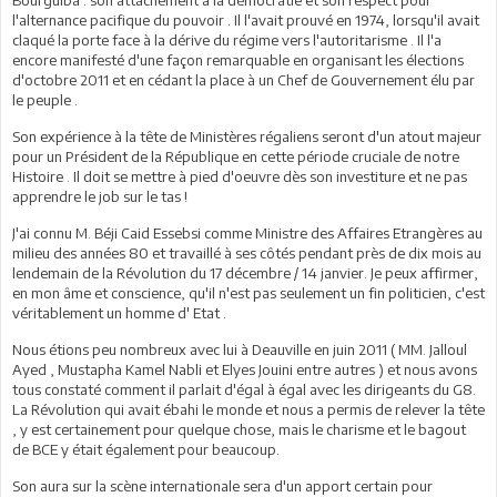
Bourguiba : son attachement à la démocratie et son respect pour
l'alternance pacifique du pouvoir . Il l'avait prouvé en 1974, lorsqu'il avait
claqué la porte face à la dérive du régime vers l'autoritarisme . Il l'a
encore manifesté d'une façon remarquable en organisant les élections
d'octobre 2011 et en cédant la place à un Chef de Gouvernement élu par
le peuple .
Son expérience à la tête de Ministères régaliens seront d'un atout majeur
pour un Président de la République en cette période cruciale de notre
Histoire . Il doit se mettre à pied d'oeuvre dès son investiture et ne pas
apprendre le job sur le tas !
J'ai connu M. Béji Caid Essebsi comme Ministre des Affaires Etrangères au
milieu des années 80 et travaillé à ses côtés pendant près de dix mois au
lendemain de la Révolution du 17 décembre / 14 janvier. Je peux affirmer,
en mon âme et conscience, qu'il n'est pas seulement un fin politicien, c'est
véritablement un homme d' Etat .
Nous étions peu nombreux avec lui à Deauville en juin 2011 ( MM. Jalloul
Ayed , Mustapha Kamel Nabli et Elyes Jouini entre autres ) et nous avons
tous constaté comment il parlait d'égal à égal avec les dirigeants du G8.
La Révolution qui avait ébahi le monde et nous a permis de relever la tête
, y est certainement pour quelque chose, mais le charisme et le bagout
de BCE y était également pour beaucoup.
Son aura sur la scène internationale sera d'un apport certain pour