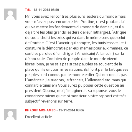
T:B.
- 18-11-2014 03:50
Mr. vous avez rencontrez plusieurs leaders du monde mais
vous n´avez pas rencontrez Mr. Poutine, c´est poutant lui
qui va mettre les fondements du monde de demain, et il a
déjà tiré les plus grands leaders de leur léthargie.L´Afrique
du sud a choisi les brics qui va dans le même sens que celui
de Poutine. C´est l´avenir qui compte, les tunisiens veulent
constuire la démocratie par eux memes pour eux memes, ce
sont les paroles d´un dirigent Américain( A. Lincoln) sur la
démocratie. Combien de people dans le monde vivent
libres, bien, je ne sais pas si ces peuples se soucient de la
place qu´ils ont parmi les nations, ils l´ont par le fait qus ses
peuples sont connus par le monde entier.Qui ne connait pas
l´américain, le suedois, le francais, l´allemand etc. mais qui
connait le tunisien? Vous aurez pu poser cette question au
president Obama, moi j´imaginerais sa reponse: vous le
connaissez mieux que moi monsieur. votre rapport est trés
subjectif revenons sur terre.
KHROUF MOHAMED
- 19-11-2014 03:06
Excellent article