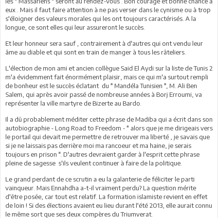
les " Massariens " seront au rendez-vous . Bon courage et bonne chance à
eux . Mais il faut faire attention à ne pas verser dans le cynisme ou à trop
s'éloigner des valeurs morales qui les ont toujours caractérisés. A la
longue, ce sont elles qui leur assureront le succès.
Et leur honneur sera sauf , contrairement à d'autres qui ont vendu leur
âme au diable et qui sont en train de manger à tous les râteliers.
L'élection de mon ami et ancien collègue Said El Aydi sur la liste de Tunis 2
m'a évidemment fait énormément plaisir, mais ce qui m'a surtout rempli
de bonheur est le succès éclatant du " Mandéla Tunisien ", M. Ali Ben
Salem, qui après avoir passé de nombreuse années à Borj Erroumi, va
représenter la ville martyre de Bizerte au Bardo.
Il a dû probablement méditer cette phrase de Madiba qui a écrit dans son
autobiographie - Long Road to Freedom - " alors que je me dirigeais vers
le portail qui devait me permettre de retrouver ma liberté , je savais que
si je ne laissais pas derrière moi ma rancoeur et ma haine, je serais
toujours en prison ". D'autres devraient garder à l'esprit cette phrase
pleine de sagesse s'ils veulent continuer à faire de la politique.
Le grand perdant de ce scrutin a eu la galanterie de féliciter le parti
vainqueur. Mais Ennahdha a-t-il vraiment perdu? La question mérite
d'être posée, car tout est relatif. La formation islamiste revient en effet
de loin ! Si des élections avaient eu lieu durant l'été 2013, elle aurait connu
le même sort que ses deux compères du Triumverat.