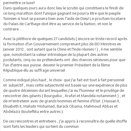
permettre ce luxe?
Dans quelques jours aura donc lieu le scrutin qui constituera le finish de
ce long marathon dont l'unique gagnant ne pourra être que le peuple
Tunisien si tout se passera bien avec l'aide de Dieu! Le prochain locataire
du Palais de Carthage doit être au service de la Nation, et non le
contraire ...
Avec la pléthore de quelques 27 candidats ( encore un triste record après
la formation d'un Gouvernement comprenant plus de 80 Ministres en
Janvier 2012 , soit autant que la Chine et l'Inde réunies ! ) , il me semble
que, nonobstant la valeur intrinsèque de la plupart des autres
postulants, cinq ou six prétendants ont des chances sérieuses pour que
l'un d'entre eux puisse devenir le premier Président de la llème
République élu au suffrage universel .
Comme indiqué plus haut , le choix que j'ai fait est tout à fait personnel
et subjectif , mais cette subjectivité est basée sur une expérience de plus
de quatre décennies durant lesquelles j'ai eu l'honneur et le privilège de
rencontrer des géants ( Bourguiba , Arafat et Mandela notamment ) , et
de m'entretenir avec de grands hommes et femme d'Etat ( Hassan II,
Elisabeth II, Mahatir Mohamed, Barack Obama, Mahmoud Abbas et
Abdelaziz Bouteflika entre autres ).
De ces rencontres et entretiens , j'ai appris à reconnaître de quelle étoffe
sont faits les leaders qui sortent du commun.