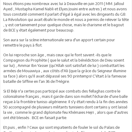
Nous étions peu nombreux avec lui à Deauville en juin 2011 ( MM. Jalloul
Ayed , Mustapha Kamel Nabli et Elyes Jouini entre autres ) et nous avons
tous constaté comment il parlait d'égal à égal avec les dirigeants du G8.
La Révolution qui avait ébahi le monde et nous a permis de relever la tête
, y est certainement pour quelque chose, mais le charisme et le bagout
de BCE y était également pour beaucoup.
Son aura sur la scène internationale sera d'un apport certain pour
remettre le pays à flot.
On lui reproche son âge , mais ceux qui le font savent -ils que le
Compagnon du Prophète ( que le salut et la bénédiction de Dieu soient
sur lui) , Ammar Ibn Yasser (qu'Allah soit satisfait de lui ) combattait les
armées de Mouawiya , aux côtés d'Ali (que la grâce du Seigneur illumine
sa face ) alors qu'il avait dépassé ses 90 printemps! C'était à la fameuse
bataille de Siffine en l'an 36 de l'Hégire.
Si El Béji n'a certes pas participé aux combats des fellaghas contre le
colonialisme français , mais il garde dans son mollet l'écharde d'une balle
reçue à la frontière tuniso-algérienne. Il s'y était rendu à la fin des années
50 accompagné de plusieurs militants tunisiens dont certains y ont laissé
la vie , comme le grand diplomate feu Khémaies Hejri , alors que d'autres
ont été blessés . BCE en faisait partie.
Et puis , enfin ? Ceux qui sont impatients de fouler le sol du Palais de