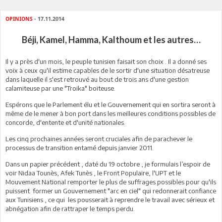
OPINIONS
- 17.11.2014
Béji, Kamel, Hamma, Kalthoum et les autres…
Il y a près d'un mois, le peuple tunisien faisait son choix . Il a donné ses
voix à ceux qu'il estime capables de le sortir d'une situation désatreuse
dans laquelle il s'est retrouvé au bout de trois ans d'une gestion
calamiteuse par une "Troika" boiteuse.
Espérons que le Parlement élu et le Gouvernement qui en sortira seront à
même de le mener à bon port dans les meilleures conditions possibles de
concorde, d'entente et d'unité nationales.
Les cinq prochaines années seront cruciales afin de parachever le
processus de transition entamé depuis janvier 2011.
Dans un papier précédent , daté du 19 octobre , je formulais l’espoir de
voir Nidaa Tounès, Afek Tunès , le Front Populaire, l'UPT et le
Mouvement National remporter le plus de suffrages possibles pour qu'ils
puissent former un Gouvernement "arc en ciel" qui redonnerait confiance
aux Tunisiens , ce qui les pousserait à reprendre le travail avec sérieux et
abnégation afin de rattraper le temps perdu.