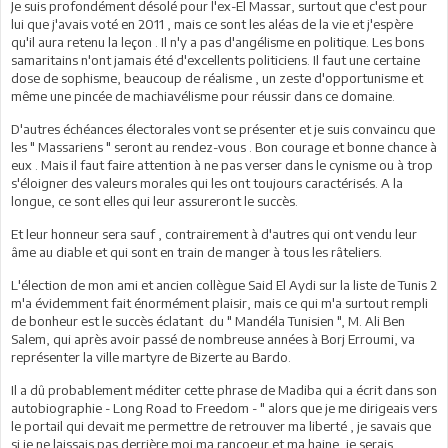
Je suis profondément désolé pour l'ex-El Massar, surtout que c'est pour
lui que j'avais voté en 2011 , mais ce sont les aléas de la vie et j'espère
qu'il aura retenu la leçon . Il n'y a pas d'angélisme en politique. Les bons
samaritains n'ont jamais été d'excellents politiciens. Il faut une certaine
dose de sophisme, beaucoup de réalisme , un zeste d'opportunisme et
même une pincée de machiavélisme pour réussir dans ce domaine.
D'autres échéances électorales vont se présenter et je suis convaincu que
les " Massariens " seront au rendez-vous . Bon courage et bonne chance à
eux . Mais il faut faire attention à ne pas verser dans le cynisme ou à trop
s'éloigner des valeurs morales qui les ont toujours caractérisés. A la
longue, ce sont elles qui leur assureront le succès.
Et leur honneur sera sauf , contrairement à d'autres qui ont vendu leur
âme au diable et qui sont en train de manger à tous les râteliers.
L'élection de mon ami et ancien collègue Said El Aydi sur la liste de Tunis 2
m'a évidemment fait énormément plaisir, mais ce qui m'a surtout rempli
de bonheur est le succès éclatant du " Mandéla Tunisien ", M. Ali Ben
Salem, qui après avoir passé de nombreuse années à Borj Erroumi, va
représenter la ville martyre de Bizerte au Bardo.
Il a dû probablement méditer cette phrase de Madiba qui a écrit dans son
autobiographie - Long Road to Freedom - " alors que je me dirigeais vers
le portail qui devait me permettre de retrouver ma liberté , je savais que
si je ne laissais pas derrière moi ma rancoeur et ma haine, je serais