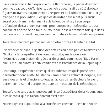
Sans verser dans l'hagiographie ou la flagornerie , je pense d'instinct
comme beaucoup de Tunisiens, que notre coeur irait du côté de deux
figures militantes qui jouissent du respect et de l'admiration d'une large
frange de la population . Les geôles de notre pays n'ont plus aucun
secret pour Hamma Hammami et la la longue lutte , à son corps
défendant de Kalthoum Kannou , pour une justice indépendante , est
connue et appréciée de tous . Surtout que c'est la première fois que dans
un pays arabo-musulman, une femme postule à la magistrature suprême!
Tous deux méritent par conséquent d'être portés à la tête de l'Etat .
L'inexpérience dans la gestion des affaires du pays par les Ministres de la
"Troika" à fait regretter à de nombreux citoyens les jours où ,
l'Administration étaient dirigée par de grands commis de l'Etat. Parmi
eux , il y a aujourd'hui deux candidats à la Présidence de la République.
Leur longue expérience et les qualités indéniables qu'ils possèdent,
permettent donc à MM. Mustapha Kamel Ennabli et Kamel Morjane, eux
aussi des amis et d'anciens collègues, au cas où les électeurs feraient
parler leur raison, d'occuper le poste de Président de la République.
Toutefois, je suis d'avis, que devant l'intérêt supérieur de la Nation, aussi
bien le coeur que la raison doivent s'éclipser.
Notre pays est aujourd'hui à la croisée des chemins . C'est une Arche