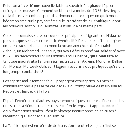
Puis , on a inventé une nouvelle fable, à savoir le " taghaouel " pour
effrayer les masses. Comment un bloc qui a moins de 40 % des sièges
de la future Assemblée peut-il la dominer ou pratiquer un quelconque
hégémonisme sur le pays? Même si le Président de la République, dont
les pouvoirs sont plus que limités, est issu de ce même parti.
Ceux qui connaissent le parcours des principaux dirigeants de Nidaa ne
peuvent que se gausser de cette éventualité. Peut-on en effet imaginer
un Taieb Baccouche , qui a connu la prison aux côtés de feu Habib
Achour, un Mohamed Ennaceur, qui avait démissionné par solidarité avec
l'UGTT en décembre 1977, un Lazhar Karoui Chebbi , qui a tenu tête en
tant que magistrat à l'ancien régime, un Lazhar Akremi, Mondher Belhaj
Ali, Mohsen Marzouk et ils sont légion, recourir à des pratiques qu'ils ont
longtemps combattues!
Les esprits mal intentionnés qui propagent ces inepties, ou bien ne
connaissent pas le passé de ces gens- là ou font preuve de mauvaise foi .
Peut-être , les deux à la fois.
Et puis l'expérience d'autres pays démocratiques comme la France ou les
Etats- Unis a démontré que si l'exécutif et le législatif appartiennent à
deux formations rivales , c'est le blocage institutionnel et les crises à
répétition qui jalonnent la législature.
La Tunisie , qui est en période de transition , peut-elle aujourd'hui se