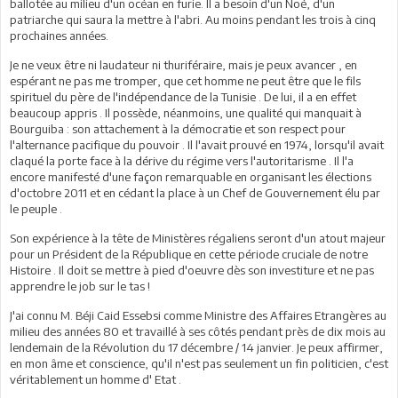
ballotée au milieu d'un océan en furie. Il a besoin d'un Noé, d'un
patriarche qui saura la mettre à l'abri. Au moins pendant les trois à cinq
prochaines années.
Je ne veux être ni laudateur ni thuriféraire, mais je peux avancer , en
espérant ne pas me tromper, que cet homme ne peut être que le fils
spirituel du père de l'indépendance de la Tunisie . De lui, il a en effet
beaucoup appris . Il possède, néanmoins, une qualité qui manquait à
Bourguiba : son attachement à la démocratie et son respect pour
l'alternance pacifique du pouvoir . Il l'avait prouvé en 1974, lorsqu'il avait
claqué la porte face à la dérive du régime vers l'autoritarisme . Il l'a
encore manifesté d'une façon remarquable en organisant les élections
d'octobre 2011 et en cédant la place à un Chef de Gouvernement élu par
le peuple .
Son expérience à la tête de Ministères régaliens seront d'un atout majeur
pour un Président de la République en cette période cruciale de notre
Histoire . Il doit se mettre à pied d'oeuvre dès son investiture et ne pas
apprendre le job sur le tas !
J'ai connu M. Béji Caid Essebsi comme Ministre des Affaires Etrangères au
milieu des années 80 et travaillé à ses côtés pendant près de dix mois au
lendemain de la Révolution du 17 décembre / 14 janvier. Je peux affirmer,
en mon âme et conscience, qu'il n'est pas seulement un fin politicien, c'est
véritablement un homme d' Etat .