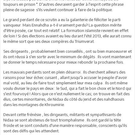
toujours en prison ". D'autres devraient garder à l'esprit cette phrase
pleine de sagesse s'ils veulent continuer à faire de la politique.
Le grand perdant de ce scrutin a eu la galanterie de féliciter le parti
vainqueur. Mais Ennahdha a-t-il vraiment perdu? La question mérite
d'être posée, car tout est relatif. La formation islamiste revient en effet
de loin ! Si des élections avaient eu lieu durant l'été 2013, elle aurait connu
le même sort que ses deux compères du Triumverat.
Ses dirigeants , probablement bien conseillés , ont su bien manoeuvrer et
ils ont réussi à s'en sortir avec le minimum de dégâts . Ils vont maintenant
se donner le temps nécessaire pour mieux rebondir la prochaine fois.
Les mauvais perdants sont en plein désarroi . Ils cherchent ailleurs des
raisons pour leur échec cuisant , allant jusqu'à accuser le peuple d'avoir
mal voté, au lieu de faire tout simplement leur mea culpa . Ils ont même
voulu diviser le pays en deux : le Sud, qui a fait le bon choix et le Nord qui
s'est fourvoyé ! Alors que ce n'est nullement le cas; on trouve en fait des
élus, certes minoritaires, de Nidaa du côté du Jerid et des nahdhaouis
dans les montagnes de Khroumirie.
Devant cette frénésie , les dirigeants, militants et sympathisants de
Nidaa se sont abstenus de tout triomphalisme . Ils ont gardé la tête
froide et se sont conduits d'une manière responsable, conscients qu'ils
sont des défis qui les attendent.