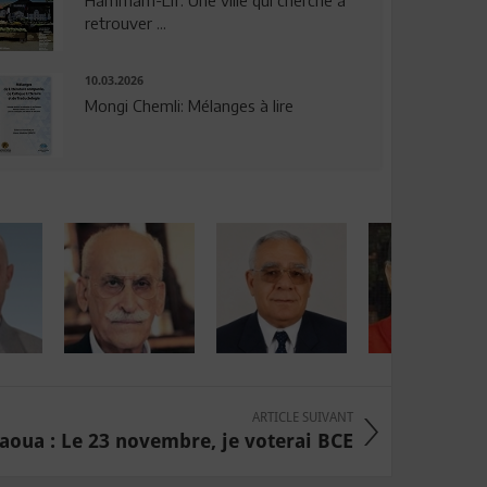
Hammam-Lif: Une ville qui cherche à
retrouver ...
10.03.2026
Mongi Chemli: Mélanges à lire
ARTICLE SUIVANT
oua : Le 23 novembre, je voterai BCE