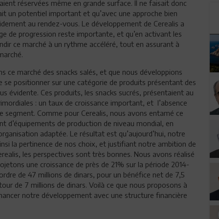
 étaient réservées même en grande surface. Il ne faisait donc
it un potentiel important et qu’avec une approche bien
rapidement au rendez-vous. Le développement de Cerealis a
ge de progression reste importante, et qu’en activant les
ndir ce marché à un rythme accéléré, tout en assurant à
 marché.
ans ce marché des snacks salés, et que nous développions
de se positionner sur une catégorie de produits présentant des
lus évidente. Ces produits, les snacks sucrés, présentaient au
mordiales : un taux de croissance important, et l’absence
nt ce segment. Comme pour Cerealis, nous avons entamé ce
lant d’équipements de production de niveau mondial, en
organisation adaptée. Le résultat est qu’aujourd’hui, notre
si la pertinence de nos choix, et justifiant notre ambition de
erealis, les perspectives sont très bonnes. Nous avons réalisé
rojetons une croissance de près de 21% sur la période 2014-
’ordre de 47 millions de dinars, pour un bénéfice net de 7,5
autour de 7 millions de dinars. Voilà ce que nous proposons à
inancer notre développement avec une structure financière