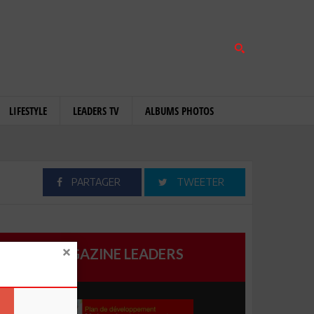
LIFESTYLE
LEADERS TV
ALBUMS PHOTOS
PARTAGER
TWEETER
MAGAZINE LEADERS