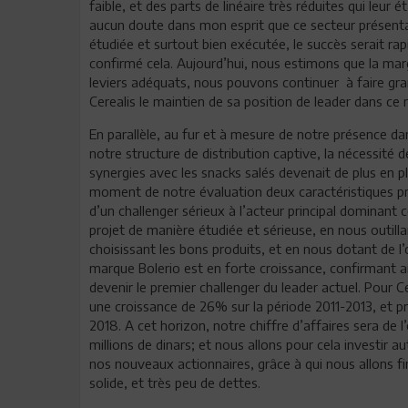
faible, et des parts de linéaire très réduites qui leur
aucun doute dans mon esprit que ce secteur présenta
étudiée et surtout bien exécutée, le succès serait 
confirmé cela. Aujourd’hui, nous estimons que la mar
leviers adéquats, nous pouvons continuer à faire gra
Cerealis le maintien de sa position de leader dans ce
En parallèle, au fur et à mesure de notre présence d
notre structure de distribution captive, la nécessité 
synergies avec les snacks salés devenait de plus en p
moment de notre évaluation deux caractéristiques pri
d’un challenger sérieux à l’acteur principal domina
projet de manière étudiée et sérieuse, en nous outil
choisissant les bons produits, et en nous dotant de l’
marque Bolerio est en forte croissance, confirmant ain
devenir le premier challenger du leader actuel. Pour C
une croissance de 26% sur la période 2011-2013, et p
2018. A cet horizon, notre chiffre d’affaires sera de l
millions de dinars; et nous allons pour cela investir 
nos nouveaux actionnaires, grâce à qui nous allons f
solide, et très peu de dettes.