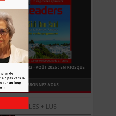
LEADERS N° 183 - AOÛT 2026 : EN KIOSQUE
e plan de
 Un pas vers la
n sur un long
ABONNEZ-VOUS
rir
LES + LUS