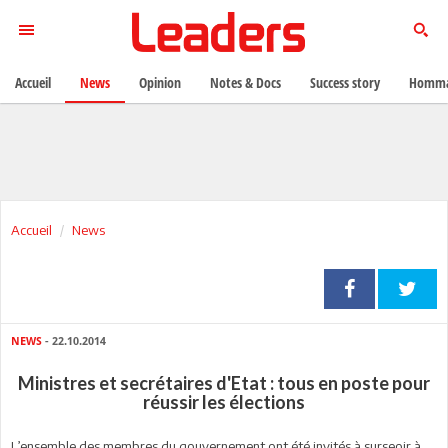
Accueil
News
Opinion
Notes & Docs
Success story
Homma
Accueil
News
NEWS
- 22.10.2014
Ministres et secrétaires d'Etat : tous en poste pour
réussir les élections
L’ensemble des membres du gouvernement ont été invités à surseoir à