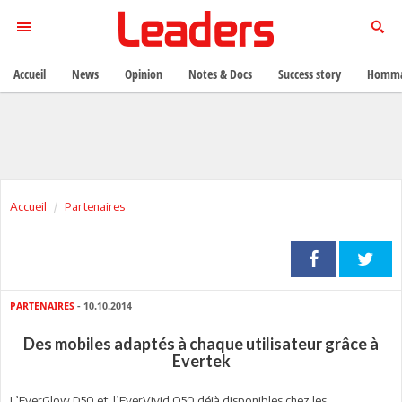
Accueil
News
Opinion
Notes & Docs
Success story
Homma
Accueil
Partenaires
PARTENAIRES
- 10.10.2014
Des mobiles adaptés à chaque utilisateur grâce à
Evertek
L’EverGlow D50 et l’EverVivid Q50 déjà disponibles chez les