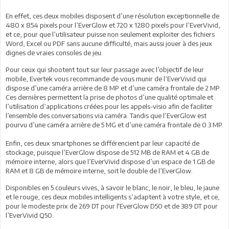
En effet, ces deux mobiles disposent d’une résolution exceptionnelle de
480 x 854 pixels pour l’EverGlow et 720 x 1280 pixels pour l’EverVivid,
et ce, pour que l’utilisateur puisse non seulement exploiter des fichiers
Word, Excel ou PDF sans aucune difficulté, mais aussi jouer à des jeux
dignes de vraies consoles de jeu.
Pour ceux qui shootent tout sur leur passage avec l’objectif de leur
mobile, Evertek vous recommande de vous munir de l’EverVivid qui
dispose d’une caméra arrière de 8 MP et d’une caméra frontale de 2 MP.
Ces dernières permettent la prise de photos d’une qualité optimale et
l’utilisation d’applications créées pour les appels-visio afin de faciliter
l’ensemble des conversations via caméra. Tandis que l’EverGlow est
pourvu d’une caméra arrière de 5 MG et d’une caméra frontale de 0.3 MP.
Enfin, ces deux smartphones se différencient par leur capacité de
stockage, puisque l’EverGlow dispose de 512 MB de RAM et 4 GB de
mémoire interne, alors que l’EverVivid dispose d’un espace de 1 GB de
RAM et 8 GB de mémoire interne, soit le double de l’EverGlow.
Disponibles en 5 couleurs vives, à savoir le blanc, le noir, le bleu, le jaune
et le rouge, ces deux mobiles intelligents s’adaptent à votre style, et ce,
pour le modeste prix de 269 DT pour l'EverGlow D50 et de 389 DT pour
l’EverVivid Q50.