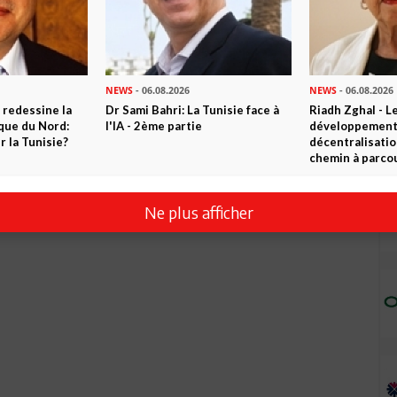
NEWS
- 06.08.2026
NEWS
- 06.08.2026
 redessine la
Dr Sami Bahri: La Tunisie face à
Riadh Zghal - L
ique du Nord:
l'IA - 2ème partie
développement:
 la Tunisie?
décentralisatio
chemin à parcou
Ne plus afficher