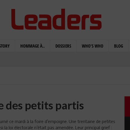
STORY
HOMMAGE À..
DOSSIERS
WHO'S WHO
BLOG
e des petits partis
ourné ce mardi à la foire d’empoigne. Une trentaine de petites
la loi électorale n’était pas amendée. Leur principal grief :