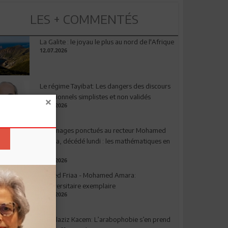
LES + COMMENTÉS
La Galite : le joyau le plus au nord de l'Afrique
12.07.2026
Le régime Tayibat: Les dangers des discours
nutritionnels simplistes et non validés
09.07.2026
Hommages ponctués au recteur Mohamed
Amara, décédé lundi : les mathématiques en
deuil
03.08.2026
Ahmed Friaa - Mohamed Amara:
l’Universitaire exemplaire
04.08.2026
Abdelaziz Kacem: L’arabophobie s’en prend