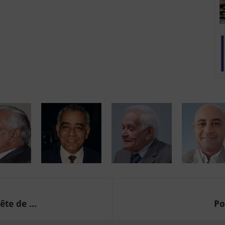
te de ...
Po