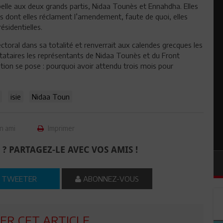
p belle aux deux grands partis, Nidaa Tounès et Ennahdha. Elles
es dont elles réclament l’amendement, faute de quoi, elles
ésidentielles.
toral dans sa totalité et renverrait aux calendes grecques les
tataires les représentants de Nidaa Tounès et du Front
stion se pose : pourquoi avoir attendu trois mois pour
isie
Nidaa Toun
n ami
Imprimer
 ? PARTAGEZ-LE AVEC VOS AMIS !
TWEETER
ABONNEZ-VOUS
R CET ARTICLE