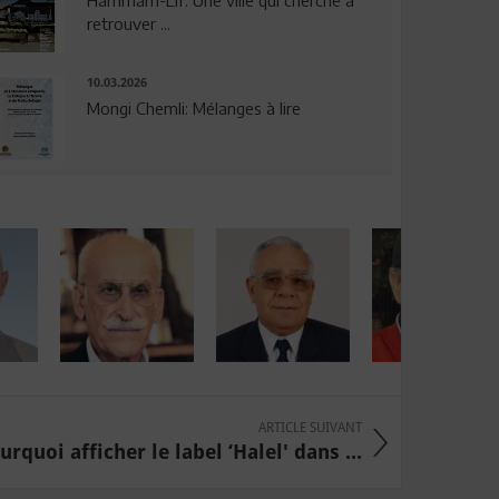
Hammam-Lif: Une ville qui cherche à
retrouver ...
10.03.2026
Mongi Chemli: Mélanges à lire
ARTICLE SUIVANT
urquoi afficher le label ‘Halel' dans ...