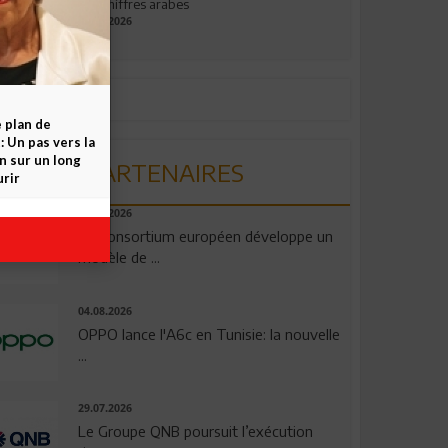
aux chiffres arabes
09.07.2026
e plan de
 Un pas vers la
n sur un long
PARTENAIRES
rir
06.08.2026
Un consortium européen développe un
modèle de ...
04.08.2026
OPPO lance l'A6c en Tunisie: la nouvelle
...
29.07.2026
Le Groupe QNB poursuit l’exécution