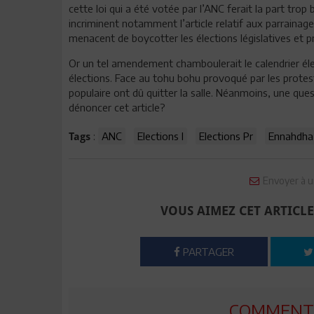
cette loi qui a été votée par l’ANC ferait la part tro
incriminent notamment l’article relatif aux parrainag
menacent de boycotter les élections législatives et pr
Or un tel amendement chamboulerait le calendrier élec
élections. Face au tohu bohu provoqué par les protes
populaire ont dû quitter la salle. Néanmoins, une que
dénoncer cet article?
:
ANC
Elections l
Elections Pr
Ennahdha
Tags
Envoyer à u
VOUS AIMEZ CET ARTICLE
PARTAGER
COMMENTE