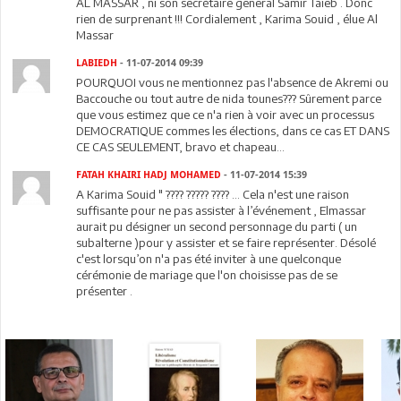
AL MASSAR , ni son secrétaire general Samir Taieb . Donc
rien de surprenant !!! Cordialement , Karima Souid , élue Al
Massar
LABIEDH
- 11-07-2014 09:39
POURQUOI vous ne mentionnez pas l'absence de Akremi ou
Baccouche ou tout autre de nida tounes??? Sûrement parce
que vous estimez que ce n'a rien à voir avec un processus
DEMOCRATIQUE commes les élections, dans ce cas ET DANS
CE CAS SEULEMENT, bravo et chapeau...
FATAH KHAIRI HADJ MOHAMED
- 11-07-2014 15:39
A Karima Souid " ???? ????? ???? ... Cela n'est une raison
suffisante pour ne pas assister à l’événement , Elmassar
aurait pu désigner un second personnage du parti ( un
subalterne )pour y assister et se faire représenter. Désolé
c'est lorsqu’on n'a pas été inviter à une quelconque
cérémonie de mariage que l'on choisisse pas de se
présenter .