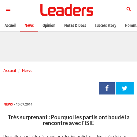
Accueil
News
Opinion
Notes & Docs
Success story
Homma
Accueil
News
NEWS
- 10.07.2014
Très surprenant : Pourquoi les partis ont boudé la
rencontre avec l'ISIE
Une salle quasi vide où le nombre des journalistes a dépassé celui des