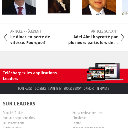
ARTICLE PRÉCÉDENT
ARTICLE SUIVANT
Le dinar en perte de
Adel Almi boycotté par
vitesse: Pourquoi?
plusieurs partis lors de ...
Téléchargez les applications
Leaders
PARTENAIRES
DOSSIERS
LEADERS TV
SUCCESS STORY
OPINIONS
TENDANCE
SUR LEADERS
Actualités Tunisie
Annuaire des entreprises
Annuaire de personnalités
Plan du site
Qui sommes nous
Contact