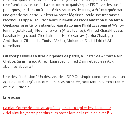
représentants de partis. La rencontre organisée par l’ISIE avec les partis
politiques, jeudi matin à la Cité des Sciences de Tunis, a été marquée par
une grande bouderie. Sur les 194 partis légalisés, seule une trentaine a
répondu à l’appel, souvent avec un niveau de représentation subalterne.
Quelques rares ténors étaient présents comme Khalil Ezzaouia et Wahby
Jomma (Ettakatol), Noomane Fehri (Afek Tounès), Ahmed Khasskhoussi,
Lazahar Maghzaoui, Zied Lakdhar, Habib Karray (Jabha Chaabya),
Abdelkader Zitouni (La Tunisie Verte), Mohamed Salah Hidri et Ali
Romdhane.
Où sont passés les autres dirigeants de partis, à l’instar de Ahmed Néjib
Chebbi, Samir Taieb, Ameur Laarayedh, Imed Daïmi et autres ? Aux
abonnés absents !
Une désaffectation ? Un désaveu de l’ISIE ? Ou simple coïncidence avec un
agenda surchargé ? Encore une occasion ratée, pourtant très importante
celle-ci. Cruciale.
Lire aussi
La plateforme de l'ISIE attaquée : Qui veut torpiller les élections ?
Adel Almi boycotté par plusieurs partis lors de la réunion avec l'ISIE