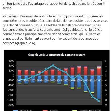
un tourisme qui a l’avantage de rapporter du cash et dans le très court
terme.
Par ailleurs, l’examen de la structure du compte courant nous amène à
considérer plus le solde déficitaire de la balance des biens et des services
que déficit courant puisque les soldes de la balance des revenus des
facteurs et des transferts courants sont négligeables. Ainsi, le déficit
courant émane principalement du déficit commercial qui, suivant les
années, est partiellement couvert par l’excédent de la balance des
services (graphique 4).