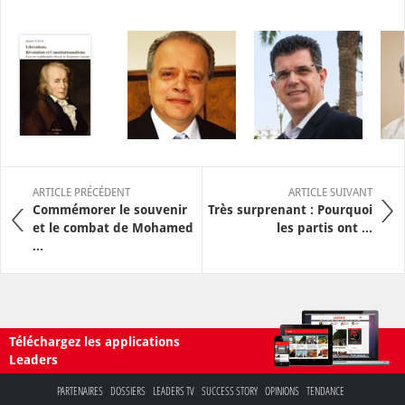
ARTICLE PRÉCÉDENT
ARTICLE SUIVANT
Commémorer le souvenir
Très surprenant : Pourquoi
et le combat de Mohamed
les partis ont ...
...
Téléchargez les applications
Leaders
PARTENAIRES
DOSSIERS
LEADERS TV
SUCCESS STORY
OPINIONS
TENDANCE