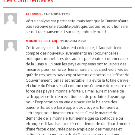
ALI BOBO
- 11-07-2014 11:23
Vôtre analyse est pertinente,mais tant que la Tunisie n'aura
pas retrouvé une stabilité politique,toutes les solutions ne
seront que pansement sur une jambe de bois !
MONDHER BELHADJ
- 11-07-2014 23:28
Cette analyse est totalement collegiale, il faudrait tenir
compte des nouveaux evenements en l'occurence les
politiques monetaires des autres partenaires commerciaux
de la Tunisie. Eh bien les pays europeens ont tous pris des
mesures pour renforcer leurs monnais, et c;est vis-á-vis de
qui? de ces petits pays exportateurs de petrole. L'effort de
Gouvernement Jomaa est notable, il a evité la totale dérive
et chute du Dinar venait comme conséquence de mesure de
force des pays á monnaie forte. La meilleure maniere de
rattrapper cette depreciation est de produire d'avantage
pour l'exportation en vue de basculer la balance des
paiements. ou de faire appel aux citoyens Tunisiens á
l'etranger pour investir en devise. C'est le marché de
demande de la monnaie Tunisienne que ca soit locale ou
etrangere. Il faudrait accelérer la demande du dinard meme
d'une facon detournée parexemple par des mesures et
actions de la banque centrale Tunisienne en creant une