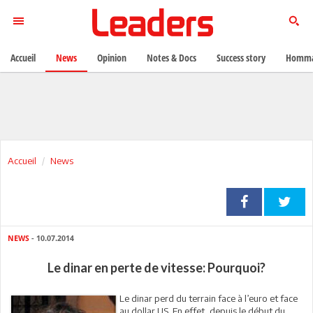
Accueil
News
Opinion
Notes & Docs
Success story
Homma
Accueil
News
NEWS
- 10.07.2014
Le dinar en perte de vitesse: Pourquoi?
Le dinar perd du terrain face à l’euro et face
au dollar US. En effet, depuis le début du