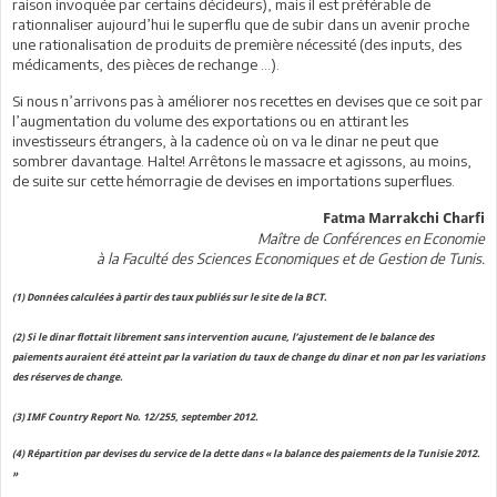
raison invoquée par certains décideurs), mais il est préférable de
rationnaliser aujourd’hui le superflu que de subir dans un avenir proche
une rationalisation de produits de première nécessité (des inputs, des
médicaments, des pièces de rechange …).
Si nous n’arrivons pas à améliorer nos recettes en devises que ce soit par
l’augmentation du volume des exportations ou en attirant les
investisseurs étrangers, à la cadence où on va le dinar ne peut que
sombrer davantage. Halte! Arrêtons le massacre et agissons, au moins,
de suite sur cette hémorragie de devises en importations superflues.
Fatma Marrakchi Charfi
Maître de Conférences en Economie
à la Faculté des Sciences Economiques et de Gestion de Tunis.
(1) Données calculées à partir des taux publiés sur le site de la BCT.
(2) Si le dinar flottait librement sans intervention aucune, l’ajustement de le balance des
paiements auraient été atteint par la variation du taux de change du dinar et non par les variations
des réserves de change.
(3) IMF Country Report No. 12/255, september 2012.
(4) Répartition par devises du service de la dette dans « la balance des paiements de la Tunisie 2012.
»