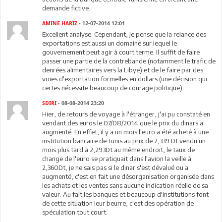
demande fictive.
AMINE HARIZ
- 12-07-2014 12:01
Excellent analyse. Cependant, je pense que la relance des
exportations est aussi un domaine sur lequel le
gouvernement peut agir à court terme. Il suffit de faire
passer une partie de la contrebande (notamment le trafic de
denrées alimentaires vers la Libye) et de le faire par des
voies d'exportation formelles en dollars (une décision qui
certes nécessite beaucoup de courage politique).
SDIRI
- 08-08-2014 23:20
Hier, de retours de voyage à l'étranger, j'ai pu constaté en
vendant des euros le 07/08/2014 que le prix du dinars a
augmenté. En effet, il y a un mois l'euro a été acheté à une
institution bancaire de Tunis au prix de 2,339 Dt vendu un
mois plus tard à 2,293Dt au même endroit, le taux de
change de l'euro se pratiquait dans l'avion la veille à
2,360Dt, je ne sais pas si le dinar s'est dévalué ou a
augmenté, c'est en fait une désorganisation organisée dans
les achats et les ventes sans aucune indication réelle de sa
valeur. Au fait les banques et beaucoup d'institutions font
de cette situation leur beurre, c'est des opération de
spéculation tout court.