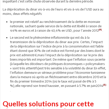
inquiétant c’est cette chute observée durant la dernière période.
La dépréciation du dinar vis-à-vis de l’euro et vis-à-vis de l’USD aura au
moins, deux effets négatifs:
le premier est relatif au renchérissement de la dette en monnaie
nationale, sachant quele service de la dette est libellé à raison de
(4)
44% en euros et à raison de 43,4% en USD, pour l’année 2012
.
Le second est le phénomène inflationniste qui est du à la
transmission de la dépréciation du dinar aux prix. Certes, l’impact
de la dépréciation sur l’indice de prix à la consommation est faible
étant donné que 30% de cet indice est formé par des biens dont le
prix est administré,mais l’impact de la dépréciation sur le prix des
biens importés est important. De même que l’inflation sous-jacente
(à laquelle les décideurs de politiques économiques « policymakers
» sont très attentifs)est très sensible à la volatilité du dinar.En effet,
l’inflation demeure un sérieux problème pour l’économie tunisienne
dans la mesure où après un fléchissement entre décembre 2013 et la
fin du premier trimestre 2014 (où le taux est passé de 6% à 5
(5)
%),elle reprend son trend haussier, en passant à 5.7% en juin2014
.
Quelles solutions pour cette