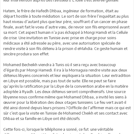
leur intervention auprès des ravisseurs. L’idée s’est avérée géniale.
Hatem, le frère de Hafedh Dhbaa, ingénieur de formation, était au
départ hostile à toute médiation. Le sort de son frère l’inquiétait au plus
haut niveau d’autant plus que leur père, souffrant d’un cancer en phase
finale, avait fait le voeu d’autre vœu, de revoir son fils emprisonné avant
sa mort. Cet aspect humain n’a pas échappé à Mongi Hamdi et la Cellule
de crise. Une invitation en Tunisie avec prise en charge pour soins
médicaux a été adressée au père, avec une autorisation spéciale de
rendre visite à son fils détenu à la prison d eMahdia. Ce geste humain et
sincère produira son effet.
Mohamed Becheikh viendra à Tunis où il sera reçu avec beaucoup
d’égards par Mongi Hamedi. Il ira à la Mornaguia rendre visite aux deux
détenus libyens concernés et leur expliquera la situation. Leur extradition
en Libye est possible, mais pas tout de suite. Elle ne peut se faire
qu’après la ratification par la Libye de la convention arabe en la matière
adoptée à Ryadh. Les deux détenus seront compréhensifs. Une source
libyenne nous confirme même que Mohamed Dhbaa, a invité les siens à
œuvrer pour la libération des deux otages tunisiens. Le feu vert avait-il
été ainsi donné depuis leurs prisons ? Difficile de l’affirmer mais ce qui est
sûr c’est que la visite en Tunisie de Mohamed Cheikh et ses contact avec
Dhbaa et sa famille en Libye ont été décisifs.
Cette fois-ci, lorsque le téléphone a sonné, ce fut une véritable