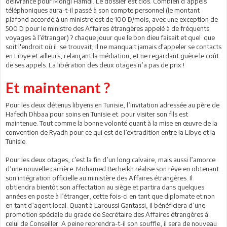
délivrance pour Mongi Hamdi. Le dossier est clos. Combien d’appels
téléphoniques aura-t-il passé à son compte personnel (le montant
plafond accordé à un ministre est de 100 D/mois, avec une exception de
500 D pour le ministre des Affaires étrangères appelé à de fréquents
voyages à l’étranger) ? chaque jouur que le bon dieu faisait et quel que
soit l'endroit où il se trouvait, il ne manquait jamais d'appeler se contacts
en Libye et ailleurs, relançant la médiation, et ne regardant guère le coût
de ses appels. La libération des deux otages n’a pas de prix !
Et maintenant ?
Pour les deux détenus libyens en Tunisie, l’invitation adressée au père de
Hafedh Dhbaa pour soins en Tunisie et pour visiter son fils est
maintenue. Tout comme la bonne volonté quant à la mise en œuvre de la
convention de Ryadh pour ce qui est de l’extradition entre la Libye et la
Tunisie.
Pour les deux otages, c’est la fin d’un long calvaire, mais aussi l’amorce
d’une nouvelle carrière. Mohamed Becheikh réalise son rêve en obtenant
son intégration officielle au ministère des Affaires étrangères. Il
obtiendra bientôt son affectation au siège et partira dans quelques
années en poste à l’étranger, cette fois-ci en tant que diplomate et non
en tant d’agent local. Quant à Laroussi Gantassi, il bénéficiera d’une
promotion spéciale du grade de Secrétaire des Affaires étrangères à
celui de Conseiller. A peine reprendra-t-il son souffle, il sera de nouveau