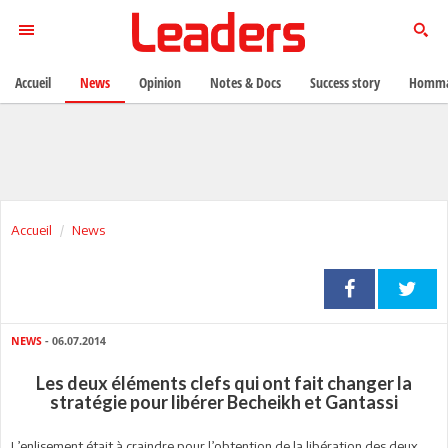
Accueil
News
Opinion
Notes & Docs
Success story
Homma
Accueil
News
NEWS
- 06.07.2014
Les deux éléments clefs qui ont fait changer la
stratégie pour libérer Becheikh et Gantassi
L’enlisement était à craindre pour l’obtention de la libération des deux