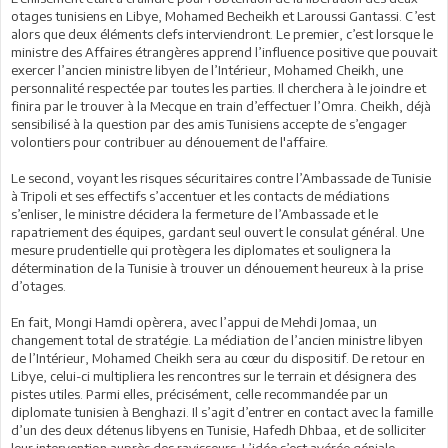
otages tunisiens en Libye, Mohamed Becheikh et Laroussi Gantassi. C’est
alors que deux éléments clefs interviendront. Le premier, c’est lorsque le
ministre des Affaires étrangères apprend l’influence positive que pouvait
exercer l’ancien ministre libyen de l’Intérieur, Mohamed Cheikh, une
personnalité respectée par toutes les parties. Il cherchera à le joindre et
finira par le trouver à la Mecque en train d’effectuer l’Omra. Cheikh, déjà
sensibilisé à la question par des amis Tunisiens accepte de s’engager
volontiers pour contribuer au dénouement de l'affaire.
Le second, voyant les risques sécuritaires contre l’Ambassade de Tunisie
à Tripoli et ses effectifs s’accentuer et les contacts de médiations
s’enliser, le ministre décidera la fermeture de l’Ambassade et le
rapatriement des équipes, gardant seul ouvert le consulat général. Une
mesure prudentielle qui protègera les diplomates et soulignera la
détermination de la Tunisie à trouver un dénouement heureux à la prise
d’otages.
En fait, Mongi Hamdi opèrera, avec l’appui de Mehdi Jomaa, un
changement total de stratégie. La médiation de l’ancien ministre libyen
de l’Intérieur, Mohamed Cheikh sera au cœur du dispositif. De retour en
Libye, celui-ci multipliera les rencontres sur le terrain et désignera des
pistes utiles. Parmi elles, précisément, celle recommandée par un
diplomate tunisien à Benghazi. Il s’agit d’entrer en contact avec la famille
d’un des deux détenus libyens en Tunisie, Hafedh Dhbaa, et de solliciter