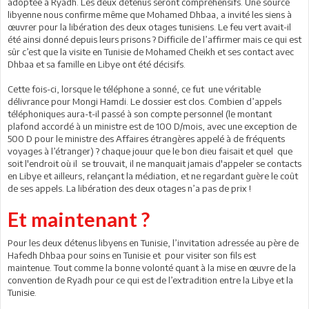
adoptée à Ryadh. Les deux détenus seront compréhensifs. Une source
libyenne nous confirme même que Mohamed Dhbaa, a invité les siens à
œuvrer pour la libération des deux otages tunisiens. Le feu vert avait-il
été ainsi donné depuis leurs prisons ? Difficile de l’affirmer mais ce qui est
sûr c’est que la visite en Tunisie de Mohamed Cheikh et ses contact avec
Dhbaa et sa famille en Libye ont été décisifs.
Cette fois-ci, lorsque le téléphone a sonné, ce fut une véritable
délivrance pour Mongi Hamdi. Le dossier est clos. Combien d’appels
téléphoniques aura-t-il passé à son compte personnel (le montant
plafond accordé à un ministre est de 100 D/mois, avec une exception de
500 D pour le ministre des Affaires étrangères appelé à de fréquents
voyages à l’étranger) ? chaque jouur que le bon dieu faisait et quel que
soit l'endroit où il se trouvait, il ne manquait jamais d'appeler se contacts
en Libye et ailleurs, relançant la médiation, et ne regardant guère le coût
de ses appels. La libération des deux otages n’a pas de prix !
Et maintenant ?
Pour les deux détenus libyens en Tunisie, l’invitation adressée au père de
Hafedh Dhbaa pour soins en Tunisie et pour visiter son fils est
maintenue. Tout comme la bonne volonté quant à la mise en œuvre de la
convention de Ryadh pour ce qui est de l’extradition entre la Libye et la
Tunisie.