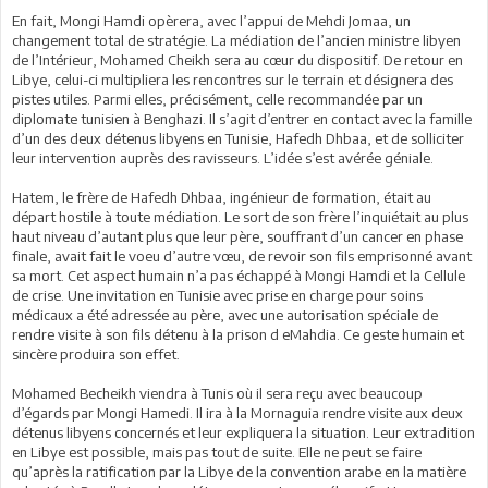
En fait, Mongi Hamdi opèrera, avec l’appui de Mehdi Jomaa, un
changement total de stratégie. La médiation de l’ancien ministre libyen
de l’Intérieur, Mohamed Cheikh sera au cœur du dispositif. De retour en
Libye, celui-ci multipliera les rencontres sur le terrain et désignera des
pistes utiles. Parmi elles, précisément, celle recommandée par un
diplomate tunisien à Benghazi. Il s’agit d’entrer en contact avec la famille
d’un des deux détenus libyens en Tunisie, Hafedh Dhbaa, et de solliciter
leur intervention auprès des ravisseurs. L’idée s’est avérée géniale.
Hatem, le frère de Hafedh Dhbaa, ingénieur de formation, était au
départ hostile à toute médiation. Le sort de son frère l’inquiétait au plus
haut niveau d’autant plus que leur père, souffrant d’un cancer en phase
finale, avait fait le voeu d’autre vœu, de revoir son fils emprisonné avant
sa mort. Cet aspect humain n’a pas échappé à Mongi Hamdi et la Cellule
de crise. Une invitation en Tunisie avec prise en charge pour soins
médicaux a été adressée au père, avec une autorisation spéciale de
rendre visite à son fils détenu à la prison d eMahdia. Ce geste humain et
sincère produira son effet.
Mohamed Becheikh viendra à Tunis où il sera reçu avec beaucoup
d’égards par Mongi Hamedi. Il ira à la Mornaguia rendre visite aux deux
détenus libyens concernés et leur expliquera la situation. Leur extradition
en Libye est possible, mais pas tout de suite. Elle ne peut se faire
qu’après la ratification par la Libye de la convention arabe en la matière