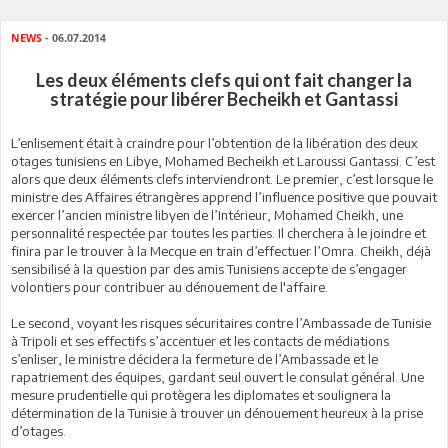
NEWS
- 06.07.2014
Les deux éléments clefs qui ont fait changer la
stratégie pour libérer Becheikh et Gantassi
L’enlisement était à craindre pour l’obtention de la libération des deux
otages tunisiens en Libye, Mohamed Becheikh et Laroussi Gantassi. C’est
alors que deux éléments clefs interviendront. Le premier, c’est lorsque le
ministre des Affaires étrangères apprend l’influence positive que pouvait
exercer l’ancien ministre libyen de l’Intérieur, Mohamed Cheikh, une
personnalité respectée par toutes les parties. Il cherchera à le joindre et
finira par le trouver à la Mecque en train d’effectuer l’Omra. Cheikh, déjà
sensibilisé à la question par des amis Tunisiens accepte de s’engager
volontiers pour contribuer au dénouement de l'affaire.
Le second, voyant les risques sécuritaires contre l’Ambassade de Tunisie
à Tripoli et ses effectifs s’accentuer et les contacts de médiations
s’enliser, le ministre décidera la fermeture de l’Ambassade et le
rapatriement des équipes, gardant seul ouvert le consulat général. Une
mesure prudentielle qui protègera les diplomates et soulignera la
détermination de la Tunisie à trouver un dénouement heureux à la prise
d’otages.