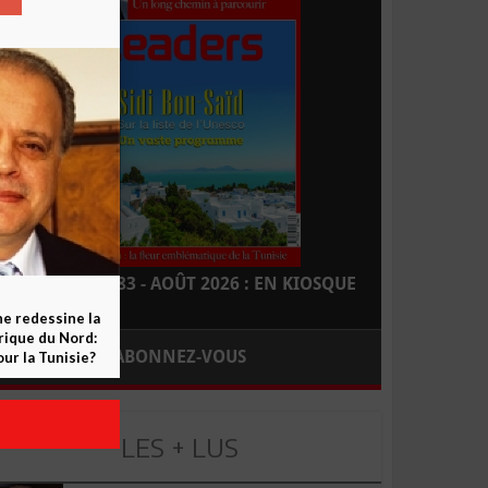
LEADERS N° 183 - AOÛT 2026 : EN KIOSQUE
ne redessine la
frique du Nord:
ABONNEZ-VOUS
ur la Tunisie?
LES + LUS