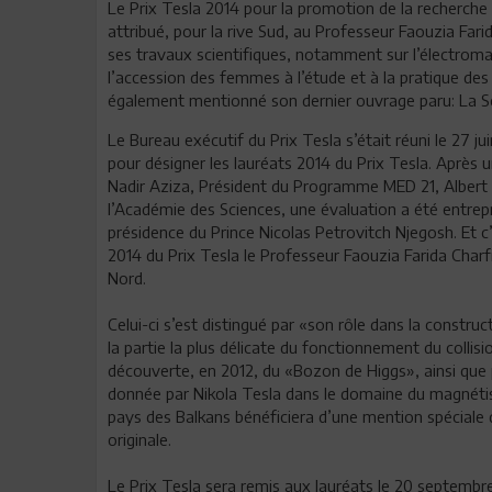
Le Prix Tesla 2014 pour la promotion de la recherche s
attribué, pour la rive Sud, au Professeur Faouzia Fari
ses travaux scientifiques, notamment sur l’électro
l’accession des femmes à l’étude et à la pratique des
également mentionné son dernier ouvrage paru: La Sci
Le Bureau exécutif du Prix Tesla s’était réuni le 27 j
pour désigner les lauréats 2014 du Prix Tesla. Après
Nadir Aziza, Président du Programme MED 21, Albert 
l’Académie des Sciences, une évaluation a été entrep
présidence du Prince Nicolas Petrovitch Njegosh. Et c
2014 du Prix Tesla le Professeur Faouzia Farida Charfi
Nord.
Celui-ci s’est distingué par «son rôle dans la constr
la partie la plus délicate du fonctionnement du collisi
découverte, en 2012, du «Bozon de Higgs», ainsi que 
donnée par Nikola Tesla dans le domaine du magnétis
pays des Balkans bénéficiera d’une mention spéciale d
originale.
Le Prix Tesla sera remis aux lauréats le 20 septembr