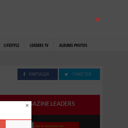
LIFESTYLE
LEADERS TV
ALBUMS PHOTOS
PARTAGER
TWEETER
MAGAZINE LEADERS