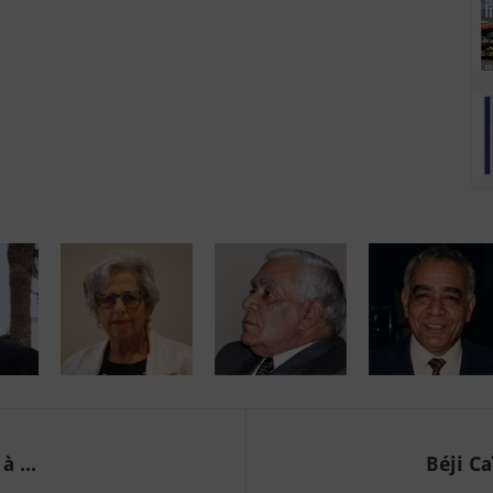
 ...
Béji Ca