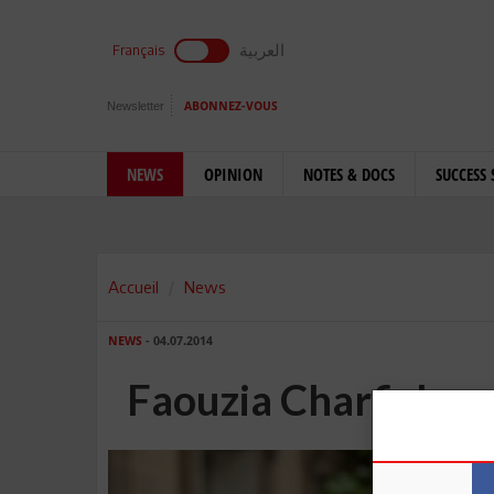
العربية
Français
Newsletter
ABONNEZ-VOUS
NEWS
OPINION
NOTES & DOCS
SUCCESS 
Accueil
News
NEWS
- 04.07.2014
Faouzia Charfi, lau