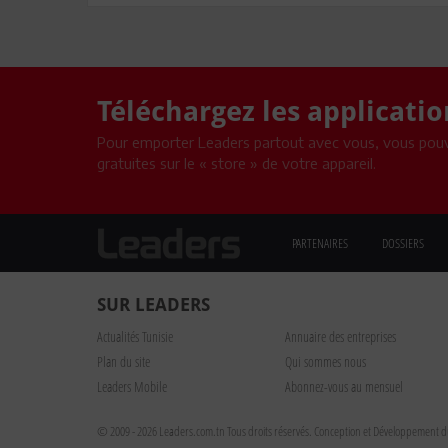
Téléchargez les applicati
Pour emporter Leaders partout avec vous, vous pouv
gratuites sur le « store » de votre appareil.
PARTENAIRES
DOSSIERS
SUR LEADERS
Actualités Tunisie
Annuaire des entreprises
Plan du site
Qui sommes nous
Leaders Mobile
Abonnez-vous au mensuel
© 2009 - 2026 Leaders.com.tn Tous droits réservés.
Conception et Développement du