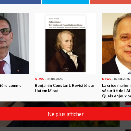
NEWS
- 08.08.2026
NEWS
- 07.08.2026
ntière comme
Benjamin Constant: Revisité par
La crise malien
Hatem M’rad
sécurité de l'A
Quels enjeux po
Ne plus afficher