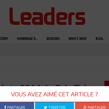
STORY
HOMMAGE À..
DOSSIERS
WHO'S WHO
BLOG
réate 2014 du Prix Telsa
VOUS AVEZ AIMÉ CET ARTICLE ?
PARTAGER
TWEETER
PARTAGER