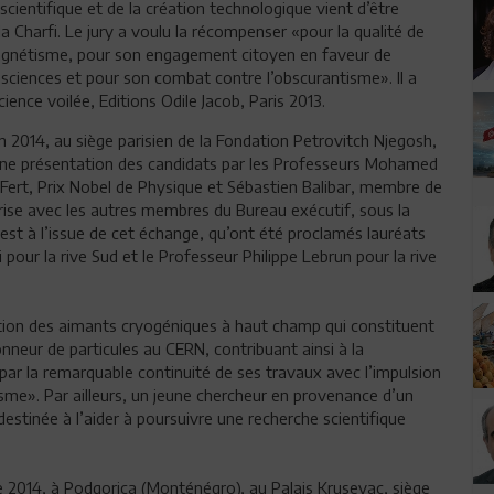
cientifique et de la création technologique vient d’être
da Charfi. Le jury a voulu la récompenser «pour la qualité de
magnétisme, pour son engagement citoyen en faveur de
 sciences et pour son combat contre l’obscurantisme». Il a
ence voilée, Editions Odile Jacob, Paris 2013.
uin 2014, au siège parisien de la Fondation Petrovitch Njegosh,
 une présentation des candidats par les Professeurs Mohamed
Fert, Prix Nobel de Physique et Sébastien Balibar, membre de
rise avec les autres membres du Bureau exécutif, sous la
’est à l’issue de cet échange, qu’ont été proclamés lauréats
 pour la rive Sud et le Professeur Philippe Lebrun pour la rive
uction des aimants cryogéniques à haut champ qui constituent
onneur de particules au CERN, contribuant ainsi à la
par la remarquable continuité de ses travaux avec l’impulsion
me». Par ailleurs, un jeune chercheur en provenance d’un
estinée à l’aider à poursuivre une recherche scientifique
e 2014, à Podgorica (Monténégro), au Palais Krusevac, siège