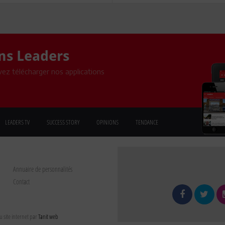
ons Leaders
ez télécharger nos applications
LEADERS TV
SUCCESS STORY
OPINIONS
TENDANCE
Annuaire de personnalités
Contact
 site internet par
Tanit web