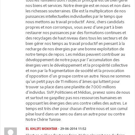
tous les Tunisiens dont l’objectif principal est de bien gérer
nos biens et services. Notre énergie est en nous et non dans
les richesses souterraines. Elle est la multiplication de nos
puissances intellectuelles individuelles par le temps que
nous mettons au travail productif. Ainsi, chers candidats
propres et non corrompus, vous avez d’une part à bien
restaurer nos puissances par des formations continues et
des recyclages de haut niveau dans tous les secteurs et de
bien gérer nos temps au travail productif en pensant à la
recharge de nos énergies par une bonne exploitation de
notre temps de repos. Les médias peuvent contribuer au
développement de notre pays par l’accumulation des
énergies vers le développement et la prospérité collective
et non par la fragmentation de société et la provocation
d’opposition d’un groupe contre un autre. Nous ne sommes
qu’un petit pays de 11 millions d’âmes qui luttent pour
trouver sa place dans une planète de 7.000 millions
d’individus. SVP,Politiciens et Médias, prenez soins de nous
et surtout ne gaspillez pas nos ressources humaines en
opposant les énergies des uns contre celles des autres. Le
temps est très cher pour chacun d'entre nous et son cumul
pèse lourd dans un sens ou dans un autre pour ou contre
Notre Chérie Tunisie.
EL KHLIFI MOKHTAR
- 29-06-2014 11:52