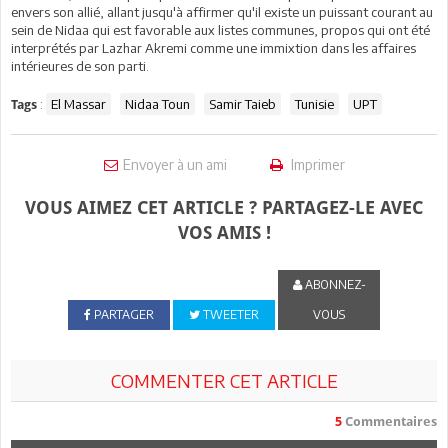
envers son allié, allant jusqu'à affirmer qu'il existe un puissant courant au
sein de Nidaa qui est favorable aux listes communes, propos qui ont été
interprétés par Lazhar Akremi comme une immixtion dans les affaires
intérieures de son parti.
:
El Massar
Nidaa Toun
Samir Taieb
Tunisie
UPT
Tags
Envoyer à un ami
Imprimer
VOUS AIMEZ CET ARTICLE ? PARTAGEZ-LE AVEC
VOS AMIS !
ABONNEZ-
PARTAGER
TWEETER
VOUS
COMMENTER CET ARTICLE
5
Commentaires