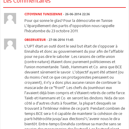
Les Commentaires
CITOYENNE TUNISIENNE
- 26-06-2014 22:36
Pour qui sonne le glas? Pour la démocratie en Tunisie.
L'éparpillement des partis d'opposition nous rappelle
l'hécatombe du 23 octobre 2011.
OBSERVATEUR
- 27-06-2014 11:45
L'UPT était un outil dont le seul but était de s'opposer à
Ennahda et donc au gouvernement du jour afin de l'affaiblir
pour ne pas dire le saboter. Les raisons de cette union
(contre nature) étaient donc purement politiciennes et
l'union momentanée. Taïeb, Hammami et Co. ainsi que BCE
devaient sûrement le savoir. L'objectif ayant été atteint (ou
du moins c'est ce que ces protagonistes pensaient ou
croyaient), il n'y a donc plus aucune raison de continuer la
mascarade de ce "front". Les chefs du Joumhouri eux
l'avaient déjà bien compris et s'étaient retirés de cette farce.
Taïeb et Hammami et Co. en seront les dindons. Nida de son
côté a d'autres chats à fouetter, la plupart desquels se
trouvant à l'intérieur même de ce parti. Pendant combien de
temps BCE sera-t-il capable de maintenir la cohésion de ce
parti hétéroclite jusqu'aux élections? L'avenir nous le dira
bientôt. Entre-temps Ennahda continue sa marche sans se