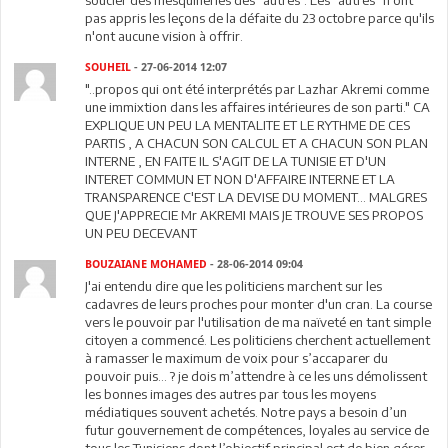
soucier des mesquineries des "autres". Les "autres" n'ont
pas appris les leçons de la défaite du 23 octobre parce qu'ils
n'ont aucune vision à offrir.
SOUHEIL
- 27-06-2014 12:07
"..propos qui ont été interprétés par Lazhar Akremi comme
une immixtion dans les affaires intérieures de son parti." CA
EXPLIQUE UN PEU LA MENTALITE ET LE RYTHME DE CES
PARTIS , A CHACUN SON CALCUL ET A CHACUN SON PLAN
INTERNE , EN FAITE IL S'AGIT DE LA TUNISIE ET D'UN
INTERET COMMUN ET NON D'AFFAIRE INTERNE ET LA
TRANSPARENCE C'EST LA DEVISE DU MOMENT... MALGRES
QUE J'APPRECIE Mr AKREMI MAIS JE TROUVE SES PROPOS
UN PEU DECEVANT
BOUZAIANE MOHAMED
- 28-06-2014 09:04
J'ai entendu dire que les politiciens marchent sur les
cadavres de leurs proches pour monter d'un cran. La course
vers le pouvoir par l'utilisation de ma naïveté en tant simple
citoyen a commencé. Les politiciens cherchent actuellement
à ramasser le maximum de voix pour s’accaparer du
pouvoir puis… ? je dois m’attendre à ce les uns démolissent
les bonnes images des autres par tous les moyens
médiatiques souvent achetés. Notre pays a besoin d’un
futur gouvernement de compétences, loyales au service de