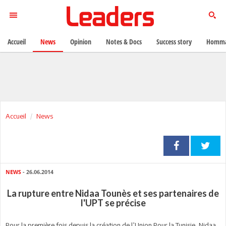
Accueil
News
Opinion
Notes & Docs
Success story
Homma
Accueil
News
NEWS
- 26.06.2014
La rupture entre Nidaa Tounès et ses partenaires de
l'UPT se précise
Pour la première fois depuis la création de l’Union Pour la Tunisie, Nidaa