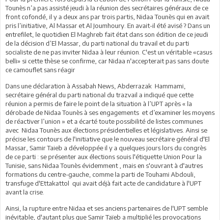
Tounès n’a pas assisté jeudi à la réunion des secrétaires généraux de ce
front cofondé, il y a deux ans par trois partis, Nidaa Tounès qui en avait
pris l’initiative, Al Massar et Al Joumhoury. En avait-il été avisé ? Dans un
entrefilet, le quotidien El Maghreb fait état dans son édition de ce jeudi
de la décision d’El Massar, du parti national du travail et du parti
socialiste de ne pas inviter Nidaa à leur réunion. C'est un véritable «casus
belli» si cette thèse se confirme, car Nidaa n'accepterait pas sans doute
ce camouflet sans réagir
Dans une déclaration à Assabah News, Abderrazak Hammami,
secrétaire général du parti national du trazvail a indiqué que cette
réunion a permis de faire le point de la situation à l’UPT après « la
dérobade de Nidaa Tounès à ses engagements et d’examiner les moyens
de réactiver l’union » et a écarté toute possibilité de listes communes
avec Nidaa Tounès aux élections présidentielles et législatives. Ainsi se
précise les contours de l'initiative que le nouveau secrétaire général d'El
Massar, Samir Taieb a développée il y a quelques jours lors du congrès
de ce parti : se présenter aux élections souis l'étiquette Union Pour la
Tunisie, sans Nidaa Tounès évidemment , mais en s'ouvrant à d'autres
formations du centre-gauche, comme la parti de Touhami Abdouli,
transfuge d'Ettakattol qui avait déjà fait acte de candidature à l'UPT
avant la crise.
Ainsi, la rupture entre Nidaa et ses anciens partenaires de l'UPT semble
inévitable, d'autant plus que Samir Taïeb a multiplié les provocations