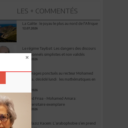
LES + COMMENTÉS
La Galite : le joyau le plus au nord de l'Afrique
12.07.2026
Le régime Tayibat: Les dangers des discours
nutritionnels simplistes et non validés
09.07.2026
Hommages ponctués au recteur Mohamed
Amara, décédé lundi : les mathématiques en
deuil
03.08.2026
Ahmed Friaa - Mohamed Amara:
l’Universitaire exemplaire
04.08.2026
Abdelaziz Kacem: L’arabophobie s’en prend