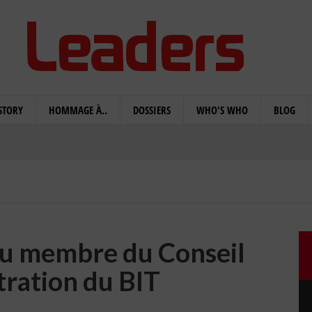
STORY
HOMMAGE À..
DOSSIERS
WHO'S WHO
BLOG
élu membre du Conseil
tration du BIT