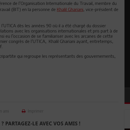
férence de l’Organisation Internationale du Travail, membre du
ravail (BIT) en la personne de
Khalil Ghariani
, vice-président de
de l’UTICA dès les années 90 où il a été chargé du dossier
ations avec les organisations internationales et pris part à de
nsi eu l’occasion de se familiariser avec les arcanes de cette
ernier congrès de l’UTICA,
Khalil Ghariani ayant, entretemps,
f.
 tripartite qui regroupe les représentants des gouvernements,
n ami
Imprimer
 ? PARTAGEZ-LE AVEC VOS AMIS !