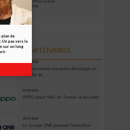
aux chiffres arabes
09.07.2026
e plan de
 Un pas vers la
n sur un long
PARTENAIRES
rir
06.08.2026
Un consortium européen développe un
modèle de ...
04.08.2026
OPPO lance l'A6c en Tunisie: la nouvelle
...
29.07.2026
Le Groupe QNB poursuit l’exécution