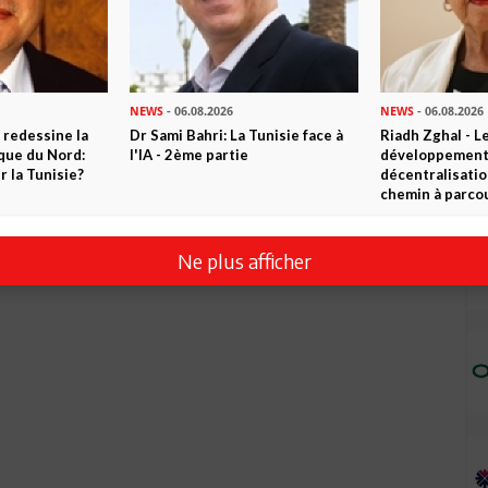
NEWS
- 06.08.2026
NEWS
- 06.08.2026
 redessine la
Dr Sami Bahri: La Tunisie face à
Riadh Zghal - L
ique du Nord:
l'IA - 2ème partie
développement:
 la Tunisie?
décentralisatio
chemin à parcou
Ne plus afficher