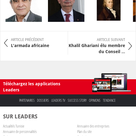
ARTICLE PRÉCÉDENT
ARTICLE SUIVANT
L'armada africaine
Khalil Ghariani élu membre
du Conseil ...
Téléchargez les applications
Leaders
PARTENAIRES
DOSSIERS
LEADERS TV
SUCCESS STORY
OPINIONS
TENDANCE
SUR LEADERS
Actualités Tunisie
Annuaire des entreprises
Annuaire de personnalités
Plan du site