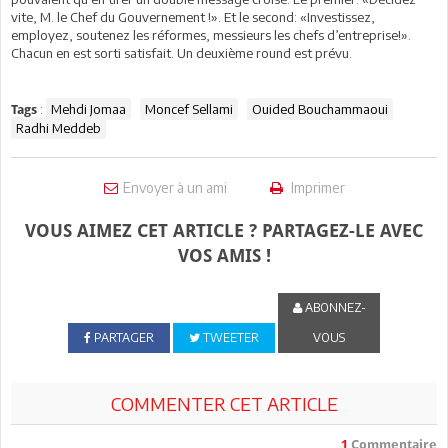
vite, M. le Chef du Gouvernement !». Et le second: «Investissez,
employez, soutenez les réformes, messieurs les chefs d’entreprise!».
Chacun en est sorti satisfait. Un deuxième round est prévu.
:
Mehdi Jomaa
Moncef Sellami
Ouided Bouchammaoui
Tags
Radhi Meddeb
Envoyer à un ami
Imprimer
VOUS AIMEZ CET ARTICLE ? PARTAGEZ-LE AVEC
VOS AMIS !
ABONNEZ-
PARTAGER
TWEETER
VOUS
COMMENTER CET ARTICLE
1
Commentaire