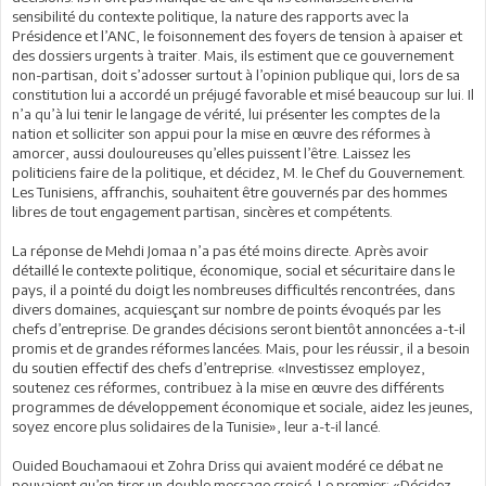
sensibilité du contexte politique, la nature des rapports avec la
Présidence et l’ANC, le foisonnement des foyers de tension à apaiser et
des dossiers urgents à traiter. Mais, ils estiment que ce gouvernement
non-partisan, doit s’adosser surtout à l’opinion publique qui, lors de sa
constitution lui a accordé un préjugé favorable et misé beaucoup sur lui. Il
n’a qu’à lui tenir le langage de vérité, lui présenter les comptes de la
nation et solliciter son appui pour la mise en œuvre des réformes à
amorcer, aussi douloureuses qu’elles puissent l’être. Laissez les
politiciens faire de la politique, et décidez, M. le Chef du Gouvernement.
Les Tunisiens, affranchis, souhaitent être gouvernés par des hommes
libres de tout engagement partisan, sincères et compétents.
La réponse de Mehdi Jomaa n’a pas été moins directe. Après avoir
détaillé le contexte politique, économique, social et sécuritaire dans le
pays, il a pointé du doigt les nombreuses difficultés rencontrées, dans
divers domaines, acquiesçant sur nombre de points évoqués par les
chefs d’entreprise. De grandes décisions seront bientôt annoncées a-t-il
promis et de grandes réformes lancées. Mais, pour les réussir, il a besoin
du soutien effectif des chefs d’entreprise. «Investissez employez,
soutenez ces réformes, contribuez à la mise en œuvre des différents
programmes de développement économique et sociale, aidez les jeunes,
soyez encore plus solidaires de la Tunisie», leur a-t-il lancé.
Ouided Bouchamaoui et Zohra Driss qui avaient modéré ce débat ne
pouvaient qu’en tirer un double message croisé. Le premier: «Décidez