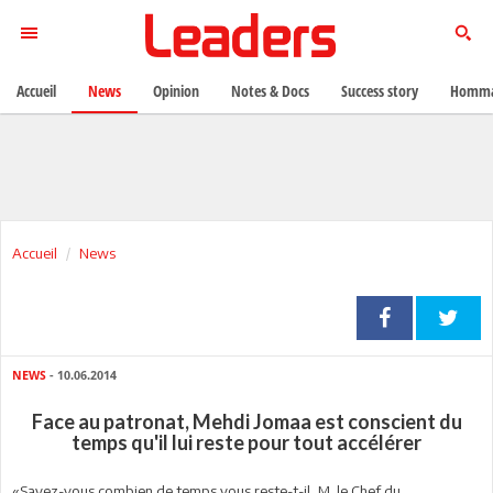
Accueil
News
Opinion
Notes & Docs
Success story
Homma
Accueil
News
NEWS
- 10.06.2014
Face au patronat, Mehdi Jomaa est conscient du
temps qu'il lui reste pour tout accélérer
«Savez-vous combien de temps vous reste-t-il, M. le Chef du