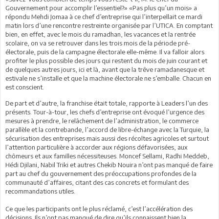
Gouvernement pour accomplir l’essentiel?» «Pas plus qu’un mois» a
répondu Mehdi Jomaa à ce chef d’entreprise qui l’interpellait ce mardi
matin lors d’une rencontre restreinte organisée par l’UTICA. En comptant
bien, en effet, avec le mois du ramadhan, les vacances et la rentrée
scolaire, on va se retrouver dans les trois mois de la période pré-
électorale, puis de la campagne électorale elle-même. Il va falloir alors
profiter le plus possible des jours qui restent du mois de juin courant et
de quelques autres jours, ici et là, avant que la trêve ramadanesque et
estivale ne s’installe et que la machine électorale ne s’emballe. Chacun en
est conscient.
De part et d’autre, la franchise était totale, rapporte à Leaders l’un des
présents. Tour-à-tour, les chefs d’entreprise ont évoqué l’urgence des
mesures à prendre, le relâchement de l’administration, le commerce
parallèle et la contrebande, l’accord de libre-échange avec la Turquie, la
sécurisation des entreprises mais aussi des récoltes agricoles et surtout
l’attention particulière à accorder aux régions défavorisées, aux
chômeurs et aux familles nécessiteuses. Moncef Sellami, Radhi Meddeb,
Hédi Djilani, Nabil Triki et autres Chekib Nouira n’ont pas manqué de faire
part au chef du gouvernement des préoccupations profondes de la
communauté d’affaires, citant des cas concrets et formulant des
recommandations utiles.
Ce que les participants ont le plus réclamé, c’est l’accélération des
décisions. Ils n’ont pas manqué de dire qu’ils connaissent bien la