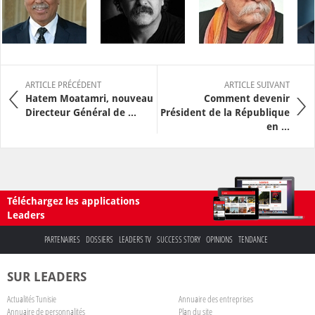
ARTICLE PRÉCÉDENT
ARTICLE SUIVANT
Hatem Moatamri, nouveau
Comment devenir
Directeur Général de ...
Président de la République
en ...
Téléchargez les applications
Leaders
PARTENAIRES
DOSSIERS
LEADERS TV
SUCCESS STORY
OPINIONS
TENDANCE
SUR LEADERS
Actualités Tunisie
Annuaire des entreprises
Annuaire de personnalités
Plan du site