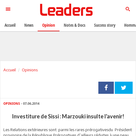
Accueil
News
Opinion
Notes & Docs
Success story
Homma
Accueil
Opinions
OPINIONS
- 07.06.2014
Investiture de Sissi : Marzouki insulte l'avenir!
Les Relations extérieures sont parmi les rares prérogativesdu Président
provisoire de la République,Prérogatives d’ailleurs réduites à une peau