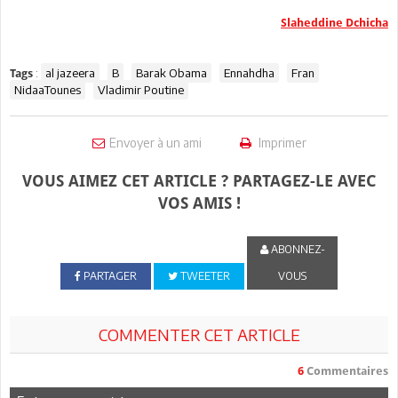
Slaheddine Dchicha
:
al jazeera
B
Barak Obama
Ennahdha
Fran
Tags
NidaaTounes
Vladimir Poutine
Envoyer à un ami
Imprimer
VOUS AIMEZ CET ARTICLE ? PARTAGEZ-LE AVEC
VOS AMIS !
ABONNEZ-
PARTAGER
TWEETER
VOUS
COMMENTER CET ARTICLE
6
Commentaires