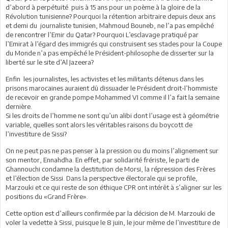
d’abord à perpétuité puis à 15 ans pour un poème à la gloire de la
Révolution tunisienne? Pourquoi la rétention arbitraire depuis deux ans
et demi du journaliste tunisien, Mahmoud Bouneb, ne l’a pas empêché
de rencontrer l’Emir du Qatar? Pourquoi L’esclavage pratiqué par
l’Emirat à l’égard des immigrés qui construisent ses stades pour la Coupe
du Monde n’a pas empêché le Président-philosophe de disserter sur la
liberté sur le site d’Al Jazeera?
Enfin les journalistes, les activistes et les militants détenus dans les
prisons marocaines auraient dû dissuader le Président droit-l’hommiste
de recevoir en grande pompe Mohammed VI comme il l’a fait la semaine
dernière.
Si les droits de l’homme ne sont qu’un alibi dont l’usage est à géométrie
variable, quelles sont alors les véritables raisons du boycott de
l’investiture de Sissi?
On ne peut pas ne pas penser à la pression ou du moins l’alignement sur
son mentor, Ennahdha. En effet, par solidarité frériste, le parti de
Ghannouchi condamne la destitution de Morsi, la répression des Frères
et l’élection de Sissi. Dans la perspective électorale qui se profile,
Marzouki et ce qui reste de son éthique CPR ont intérêt à s’aligner sur les
positions du «Grand Frère».
Cette option est d’ailleurs confirmée par la décision de M. Marzouki de
voler la vedette à Sissi, puisque le 8 juin, le jour même de l’investiture de