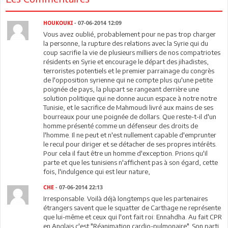
HOUKOUKI
- 07-06-2014 12:09
Vous avez oublié, probablement pour ne pas trop charger
la personne, la rupture des relations avec la Syrie qui du
coup sacrifie la vie de plusieurs milliers de nos compatriotes
résidents en Syrie et encourage le départ des jihadistes,
terroristes potentiels et le premier parrainage du congrès
de l'opposition syrienne qui ne compte plus qu'une petite
poignée de pays, la plupart se rangeant derrière une
solution politique qui ne donne aucun espace à notre notre
Tunisie, et le sacrifice de Mahmoudi livré aux mains de ses
bourreaux pour une poignée de dollars. Que reste-t-il d'un
homme présenté comme un défenseur des droits de
l'homme. Il ne peut et n'est nullement capable d'emprunter
le recul pour diriger et se détacher de ses propres intérêts.
Pour cela il faut être un homme d'exception. Prions qu'il
parte et que les tunisiens n'affichent pas à son égard, cette
fois, l'indulgence qui est leur nature,
CHE
- 07-06-2014 22:13
Irresponsable. Voilà déjà longtemps que les partenaires
étrangers savent que le squatter de Carthage ne représente
que lui-même et ceux qui l'ont fait roi: Ennahdha. Au fait CPR
en Anglais c'est "Réanimation cardio-pulmonaire". Son parti