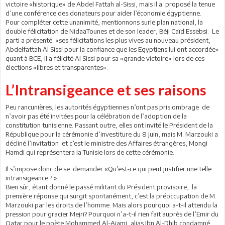
victoire «historique» de Abdel Fattah al-Sissi, mais il a proposé la tenue
d’une conférence des donateurs pour aider l’économie égyptienne.
Pour compléter cette unanimité, mentionnons surle plan national, la
double félicitation de NidaaTounes et de son leader, Béji Caïd Essebsi. Le
parti a présenté: «ses félicitations les plus vives au nouveau président,
Abdelfattah Al Sissi pour la confiance que les Egyptiens lui ont accordée»
quant à BCE, il a félicité Al Sissi pour sa «grande victoire» lors de ces
élections «libres et transparentes».
L’Intransigeance et ses raisons
Peu rancunières, les autorités égyptiennes n’ont pas pris ombrage de
n’avoir pas été invitées pour la célébration de l’adoption de la
constitution tunisienne. Passant outre, elles ont invité le Président de la
République pour la cérémonie d’investiture du 8 juin, mais M. Marzouki a
décliné l’invitation et c’est le ministre des Affaires étrangères, Mongi
Hamdi qui représentera la Tunisie lors de cette cérémonie.
Il s’impose donc de se demander «Qu’est-ce qui peut justifier une telle
intransigeance ? »
Bien sûr, étant donné le passé militant du Président provisoire, la
première réponse qui surgit spontanément, c’est la préoccupation de M.
Marzouki par les droits de l’homme. Mais alors pourquoi a-t-il attendu la
pression pour gracier Mejri? Pourquoi n’a-t-il rien fait auprès de l’Emir du
Qatar pour le poète Mohammed Al-Ajami, alias Ibn Al-Dhib condamné