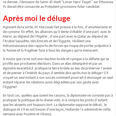
ce dernier, l’émission de Samir-El-Wafi ‘‘Liman Yajro’ Faqat’’ sur Ettounsia
Tv devait être consacrée au Président-provisoire-futur-candidat.
Après moi le déluge
Agissant de la sorte, M. Marzouki fait preuve à la fois, d’amateurisme et
de cynisme. En effet, les alliances qu’il tente d’établir d’une part avec le
Maroc au dépend de l’Algérie ; d’une part avec le Qatar au dépend de
l’Arabie Saoudite, des Emirats et de l’Egypte, révèlent une
méconnaissance des rapports de forces qui risque de porter préjudice à
la Tunisie et la fragiliser face à tous les dangers qui la menacent.
A moins que ce ne soit une réaction lucide et cynique à la défaite qui se
profile aux prochaines élections. Dans un élan désespéré et par un
égoïsme exacerbé,il pratique la terre brûlée au lieu de préserver l’avenir
et de penser à l’intérêt du pays. Il semble dire après moi le déluge ! S’il
croyait un seul instant à son succès comment pourrait-il envisager un seul
instant réparer les relations aussi dégradées par son geste avec
l’Egypte?
En tout cas, quelles que soient les raisons, la diplomatie ne consiste pas à
pratiquer la politique de la chaise vide, ni à rompre les ponts d’autant
que les absents ont toujours tort. La diplomatie suppose le débat, le
dialogue et s’il en est besoin d’une leçon, Hollande l’a administrée cette
semaine avec Poutine et Obama.