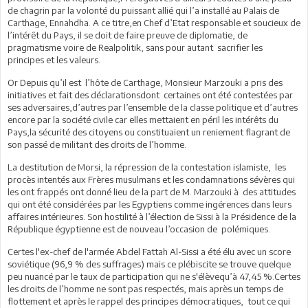
de chagrin par la volonté du puissant allié qui l’a installé au Palais de
Carthage, Ennahdha. A ce titre,en Chef d’Etat responsable et soucieux de
l’intérêt du Pays, il se doit de faire preuve de diplomatie, de
pragmatisme voire de Realpolitik, sans pour autant sacrifier les
principes et les valeurs.
Or Depuis qu’il est l’hôte de Carthage, Monsieur Marzouki a pris des
initiatives et fait des déclarationsdont certaines ont été contestées par
ses adversaires,d’autres par l’ensemble de la classe politique et d’autres
encore par la société civile car elles mettaient en péril les intérêts du
Pays,la sécurité des citoyens ou constituaient un reniement flagrant de
son passé de militant des droits de l’homme.
La destitution de Morsi, la répression de la contestation islamiste, les
procès intentés aux Frères musulmans et les condamnations sévères qui
les ont frappés ont donné lieu de la part de M. Marzouki à des attitudes
qui ont été considérées par les Egyptiens comme ingérences dans leurs
affaires intérieures. Son hostilité à l’élection de Sissi à la Présidence de la
République égyptienne est de nouveau l’occasion de polémiques.
Certes l'ex-chef de l'armée Abdel Fattah Al-Sissi a été élu avec un score
soviétique (96,9 % des suffrages) mais ce plébiscite se trouve quelque
peu nuancé par le taux de participation qui ne s'élèvequ’à 47,45 %.Certes
les droits de l’homme ne sont pas respectés, mais après un temps de
flottement et après le rappel des principes démocratiques, tout ce qui