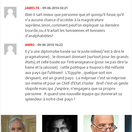
JAMES-TK
- 09-06-2014 02:21
Bien il sait mieux que personne que,et quoiqu'il fasse,qu'il
n'a aucune chance d'accéder à la magistrature
suprême,sinon,comment peut'on expliquer sa dernière
bourde,ou,il traitait les tunisiennes et tunisiens
d'analphabètes?
AMBO
- 09-06-2014 16:22
Il y'a une diplomatie basée sur le juste milieu(c'est à dire le
pragmatisme) , le donnant donnant (surtout pour les grands
états),et celle basée sur l'intransigeance (pour ne pas dire la
haine et la jalousie) : cette politique a toujours été néfaste
aux pays qui l'utilisent . L'Egypte , quelque soit son
dirigeant, est un grand pays . La mépriser c'est se mépriser
soi-meme et pour un Chef d'Etat s'isoler . Bref c'est un geste
stupide mais qui ,j'espère, n'engagera que sa propre
personne . A quand une nouvelle équipe qui donnerait sa
splendeur à notre cher pays ?