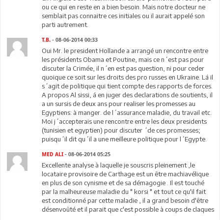
ou ce qui en reste en a bien besoin. Mais notre docteur ne
semblait pas connaitre ces initiales ou il aurait appelé son
parti autrement.
T.B.
- 08-06-2014 00:33
Oui Mr. le president Hollande a arrangé un rencontre entre
les présidents Obama et Poutine, mais ce n´est pas pour
discuter la Crimée, il n´en est pas question, ni pour ceder
quoique ce soit sur les droits des pro russes en Ukraine. Lá il
s´agit de politique qui tient compte des rapports de forces.
A propos Al sissi, á en juger des declarations de soutients, il
a un sursis de deux ans pour realiser les promesses au
Egyptiens: à manger. de l´assurance maladie, du travail etc.
Moi j´accepterais une rencontre entre les deux presidents
(tunisien et egyptien) pour discuter ´de ces promesses;
puisqu´il dit qu´il a une meilleure politique pour l´Egypte.
MED ALI
- 08-06-2014 05:25
Excellente analyse à laquelle je souscris pleinement ,le
locataire provisoire de Carthage est un être machiavélique
en plus de son cynisme et de sa démagogie . Il est touché
par la malheureuse maladie du " korsi " et tout ce qu'il fait
est conditionné par cette maladie , il a grand besoin d'être
désenvoûté et il parait que c'est possible à coups de claques
.