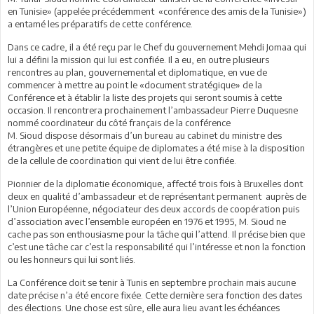
en Tunisie» (appelée précédemment «conférence des amis de la Tunisie»)
a entamé les préparatifs de cette conférence.
Dans ce cadre, il a été reçu par le Chef du gouvernement Mehdi Jomaa qui
lui a défini la mission qui lui est confiée. Il a eu, en outre plusieurs
rencontres au plan, gouvernemental et diplomatique, en vue de
commencer à mettre au point le «document stratégique» de la
Conférence et à établir la liste des projets qui seront soumis à cette
occasion. Il rencontrera prochainement l’ambassadeur Pierre Duquesne
nommé coordinateur du côté français de la conférence
M. Sioud dispose désormais d’un bureau au cabinet du ministre des
étrangères et une petite équipe de diplomates a été mise à la disposition
de la cellule de coordination qui vient de lui être confiée.
Pionnier de la diplomatie économique, affecté trois fois à Bruxelles dont
deux en qualité d’ambassadeur et de représentant permanent auprès de
l’Union Européenne, négociateur des deux accords de coopération puis
d’association avec l’ensemble européen en 1976 et 1995, M. Sioud ne
cache pas son enthousiasme pour la tâche qui l’attend. Il précise bien que
c’est une tâche car c’est la responsabilité qui l’intéresse et non la fonction
ou les honneurs qui lui sont liés.
La Conférence doit se tenir à Tunis en septembre prochain mais aucune
date précise n’a été encore fixée. Cette dernière sera fonction des dates
des élections. Une chose est sûre, elle aura lieu avant les échéances