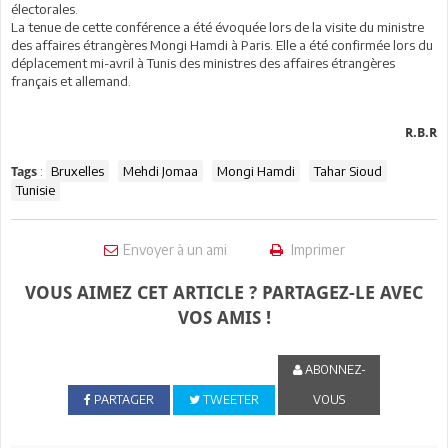
électorales.
La tenue de cette conférence a été évoquée lors de la visite du ministre
des affaires étrangères Mongi Hamdi à Paris. Elle a été confirmée lors du
déplacement mi-avril à Tunis des ministres des affaires étrangères
français et allemand.
R.B.R
:
Bruxelles
Mehdi Jomaa
Mongi Hamdi
Tahar Sioud
Tags
Tunisie
Envoyer à un ami
Imprimer
VOUS AIMEZ CET ARTICLE ? PARTAGEZ-LE AVEC
VOS AMIS !
ABONNEZ-
PARTAGER
TWEETER
VOUS