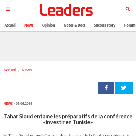
Accueil
News
Opinion
Notes & Docs
Success story
Homma
Accueil
News
NEWS
- 05.06.2014
Tahar Sioud entame les préparatifs de la conférence
«investir en Tunisie»
M. Tahar Sioud nommé Coordinateur tunisien de la Conférence «Investir