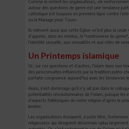
Comme le notent les organisateurs, «le renforcement 
autour des questions de genre est une tendance particu
catholique est toujours en première ligne contre l’in
ou le Mariage pour Tous».
Ils relèvent aussi que cette Église «n’est plus la seule
d’appeler, dans les médias, la "controverse du genre"
l’identité sexuelle, aux sexualités et aux rôles de sex
Un Printemps islamique
Or, sur ces questions et d’autres, l’islam dans son tex
des jurisconsultes influencés par la tradition judéo-
parfaite congruence aujourd’hui avec les tendances le
Aussi, il est dommage qu’il n’y ait pas dans le collo
potentialités révolutionnaires de l’islam, puisque les 
d’aspects folkloriques de notre religion d’après le p
limitée.
Les organisateurs évoquent, à juste titre, l’extension
religieuses» qui désignent désormais «plus largement
autorité». Or, c’est justement le cas de l’islam où il n