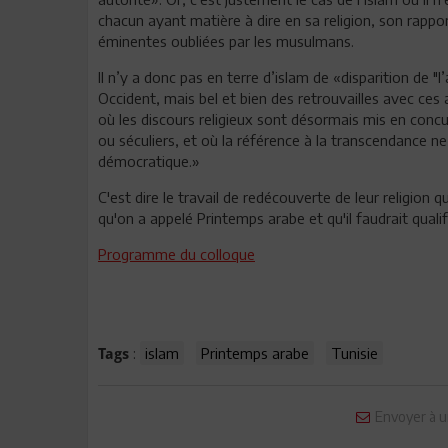
chacun ayant matière à dire en sa religion, son rapport
éminentes oubliées par les musulmans.
Il n’y a donc pas en terre d’islam de «disparition de 
Occident, mais bel et bien des retrouvailles avec ce
où les discours religieux sont désormais mis en concur
ou séculiers, et où la référence à la transcendance n
démocratique.»
C'est dire le travail de redécouverte de leur religion 
qu'on a appelé Printemps arabe et qu'il faudrait qual
Programme du colloque
:
islam
Printemps arabe
Tunisie
Tags
Envoyer à u