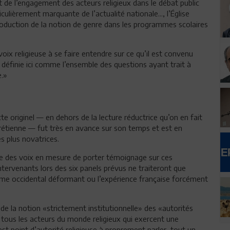
de l’engagement des acteurs religieux dans le débat public
lièrement marquante de l’actualité nationale..., l’Église
troduction de la notion de genre dans les programmes scolaires
 voix religieuse à se faire entendre sur ce qu’il est convenu
, définie ici comme l’ensemble des questions ayant trait à
e.»
te originel — en dehors de la lecture réductrice qu’on en fait
chrétienne — fut très en avance sur son temps et est en
s plus novatrices.
que des voix en mesure de porter témoignage sur ces
intervenants lors des six panels prévus ne traiteront que
risme occidental déformant ou l’expérience française forcément
 de la notion «strictement institutionnelle» des «autorités
 tous les acteurs du monde religieux qui exercent une
’est point d’autorité religieuse à proprement parler, tout un