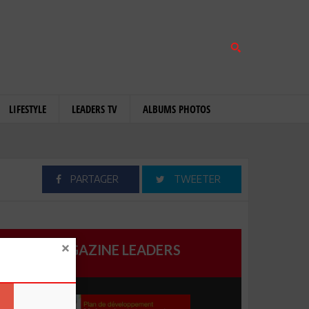
LIFESTYLE
LEADERS TV
ALBUMS PHOTOS
PARTAGER
TWEETER
MAGAZINE LEADERS