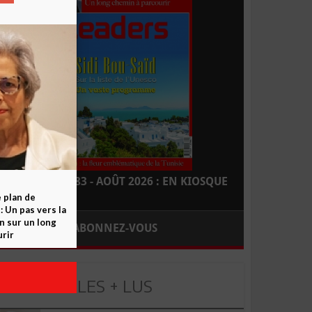
LEADERS N° 183 - AOÛT 2026 : EN KIOSQUE
e plan de
 Un pas vers la
n sur un long
ABONNEZ-VOUS
rir
LES + LUS