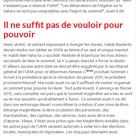
diplomatie marocaine avait dénoncé ces déclarations, estimant qu'"elles
n'aidaient pas à relancer l'UMA". "Les déclarations de l'Algérie sur le
Sahara ne sont pas compatibles avec l'esprit du sommet", avait-il dit.
Il ne suffit pas de vouloir pour
pouvoir
Vexé, ulcéré, se sentant impuissant à changer les choses, Habib Boularès
devait rendre son tablier en 2006 au terme d’un seul et unique mandat.
M. Habib Ben Yahia lui a succédé. Réaliste et éclairé par les trois échecs
successifs de tenir le sommet, lui n’a jamais cherché à forcer le destin.
D’ailleurs aucune autre date ne devrait être suggérée par le secrétariat
ème
général de l’UMA pour ce désormais fameux «7
prochain Sommet ».
Arrivé à la présidence après la révolution de janvier 2011, le président
provisoire Moncef Marzouki avait cru qu’il suffisait de vouloir organiser
un sommet pour pouvoir le réunir. Tout juste investi, il annonça en février
2012, sans consulter ses pairs que le Sommet maghrébin aura lieu en avril
ou en mai suivants «probablement à Tunis». Ce sommet avait-t-on dit
dans son entourage devait «concrétiser la création d’une zone de libre-
échange maghrébine, la libre circulation des personnes, des
marchandises, des capitaux, des services, mais aussi de la main
d’œuvre». Mieux, il était aussi prévu que «les Maghrébins installés dans
les autres pays de l’UMA seraient autorisés à voter lors des élections
locales, municipales et régionales». Les cinq pays devraient aussi