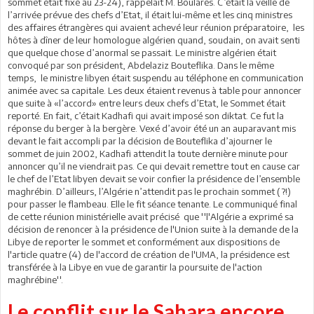
sommet était fixé au 23-24), rappelait M. Boularés. C’était la veille de
l’arrivée prévue des chefs d’Etat, il était lui-même et les cinq ministres
des affaires étrangères qui avaient achevé leur réunion préparatoire, les
hôtes à dîner de leur homologue algérien quand, soudain, on avait senti
que quelque chose d’anormal se passait. Le ministre algérien était
convoqué par son président, Abdelaziz Bouteflika. Dans le même
temps, le ministre libyen était suspendu au téléphone en communication
animée avec sa capitale. Les deux étaient revenus à table pour annoncer
que suite à «l’accord» entre leurs deux chefs d’Etat, le Sommet était
reporté. En fait, c’était Kadhafi qui avait imposé son diktat. Ce fut la
réponse du berger à la bergère. Vexé d’avoir été un an auparavant mis
devant le fait accompli par la décision de Bouteflika d’ajourner le
sommet de juin 2002, Kadhafi attendit la toute dernière minute pour
annoncer qu’il ne viendrait pas. Ce qui devait remettre tout en cause car
le chef de l’Etat libyen devait se voir confier la présidence de l’ensemble
maghrébin. D’ailleurs, l’Algérie n’attendit pas le prochain sommet ( ?!)
pour passer le flambeau. Elle le fit séance tenante. Le communiqué final
de cette réunion ministérielle avait précisé que ''l'Algérie a exprimé sa
décision de renoncer à la présidence de l'Union suite à la demande de la
Libye de reporter le sommet et conformément aux dispositions de
l'article quatre (4) de l'accord de création de l'UMA, la présidence est
transférée à la Libye en vue de garantir la poursuite de l'action
maghrébine''.
Le conflit sur le Sahara encore