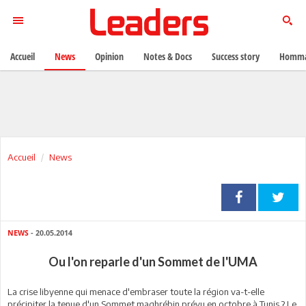
Accueil
News
Opinion
Notes & Docs
Success story
Homma
Accueil
News
NEWS
- 20.05.2014
Ou l'on reparle d'un Sommet de l'UMA
La crise libyenne qui menace d'embraser toute la région va-t-elle
précipiter la tenue d'un Sommet maghrébin prévu en octobre à Tunis ? Le