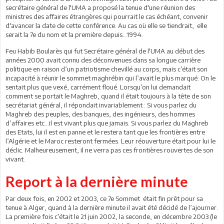
secrétaire général de l'UMA a proposé la tenue d'une réunion des
ministres des affaires étrangères qui pourrait le cas échéant, convenir
d'avancer la date de cette conférence. Au cas où elle se tiendrait, elle
serait la 7e du nom et la première depuis...1994.
Feu Habib Boularès qui fut Secrétaire général de l'UMA au début des
années 2000 avait connu des déconvenues dans sa longue carrière
politique en raison d’un patriotisme chevillé au corps, mais c’était son
incapacité à réunir le sommet maghrébin qui l’avait le plus marqué. On le
sentait plus que vexé, carrément floué. Lorsqu’on lui demandait
comment se portait le Maghreb, quand il était toujours à la tête de son
secrétariat général, il répondait invariablement : Si vous parlez du
Maghreb des peuples, des banques, des ingénieurs, des hommes
d’affaires etc…il est vivant plus que jamais. Si vous parlez du Maghreb
des Etats, lui il est en panne et le restera tant que les frontières entre
l’Algérie et le Maroc resteront fermées. Leur réouverture était pour lui le
déclic. Malheureusement, il ne verra pas ces frontières rouvertes de son
vivant.
Report à la dernière minute
Par deux fois, en 2002 et 2003, ce 7e Sommet était fin prêt pour sa
tenue à Alger, quand à la dernière minute il avait été décidé de l’ajourner.
La première fois c’était le 21 juin 2002, la seconde, en décembre 2003 (le