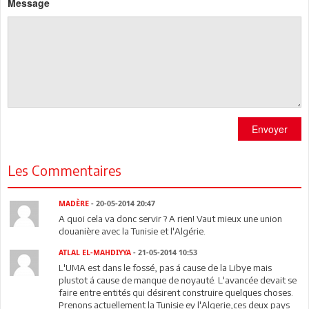
Message
Envoyer
Les Commentaires
MADÈRE
- 20-05-2014 20:47
A quoi cela va donc servir ? A rien! Vaut mieux une union
douanière avec la Tunisie et l'Algérie.
ATLAL EL-MAHDIYYA
- 21-05-2014 10:53
L'UMA est dans le fossé, pas á cause de la Libye mais
plustot á cause de manque de noyauté. L'avancée devait se
faire entre entités qui désirent construire quelques choses.
Prenons actuellement la Tunisie ey l'Algerie,ces deux pays