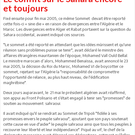
et toujours
Fixé ensuite pour fin mai 2005, ce même Sommet devait être reporté
cette fois-ci « sine die » en raison de divergences entre l'Algérie et le
Maroc. Les divergences entre Alger et Rabat portaient sur la question du
Sahara occidental, avaient indiqué ces sources.
"Le sommet a été reporté en attendant que les idées mûrissent et qu'une
réunion sans problèmes puisse se tenir", avait déclaré le ministre des
affaires étrangères mauritanien de l’époque, Mohamed Vall Ould Bellal.
Le ministre marocain d’alors, Mohammed Benaïssa, avait annoncé le 23
mai 2005, la décision du Roi du Maroc, Mohamed VI de boycotter ce
sommet, rejetant sur l'Algérie la "responsabilité de compromettre
l'opportunité de relance, au plus haut niveau, de l'édification
maghrébine".
Deux jours auparavant, le 21 mai le président algérien avait réaffirmé,
son appui au Front Polisario et s'était engagé à tenir ses "promesses" de
soutien au mouvement sahraoui.
Il avait indiqué qu'il se rendrait au Sommet de Tripoli "fidèle à ses
promesses envers le peuple sahraoui", ajoutant que son pays soutenait
cette cause en vue d'aider" le peuple sahraoui ainsi que tous les peuples à
recouvrer leur liberté et leur indépendance". Piqué au vif, le chef de la