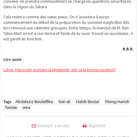
convenir de prendre communément en charge les questions sécuritaires
dans la région du Sahara.
Cela restera comme des vœux pieux. On n’assistera à aucun
commencement de début de la préparation du sommet maghrébin dès
lors renvoyé aux calendes grecques. Entre temps, le mandat de M. Ben
Yahia était arrivé à son terme et faute de lui avoir trouvé un successeur, il
est gardé en fonction.
R.B.R.
Lire aussi
Libye: Marzouki soutient la légitimité, est-ce la bonne position?
:
Abdelaziz Bouteflika
ben ali
Habib Boular
Mongi Hamdi
Tags
Tunisie
uma
Envoyer à un ami
Imprimer