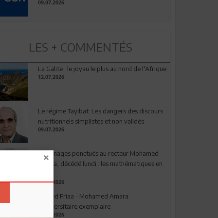
09.07.2026
LES + COMMENTÉS
La Galite : le joyau le plus au nord de l'Afrique
12.07.2026
Le régime Tayibat: Les dangers des discours
nutritionnels simplistes et non validés
09.07.2026
Hommages ponctués au recteur Mohamed
Amara, décédé lundi : les mathématiques en
deuil
03.08.2026
Ahmed Friaa - Mohamed Amara:
l’Universitaire exemplaire
04.08.2026