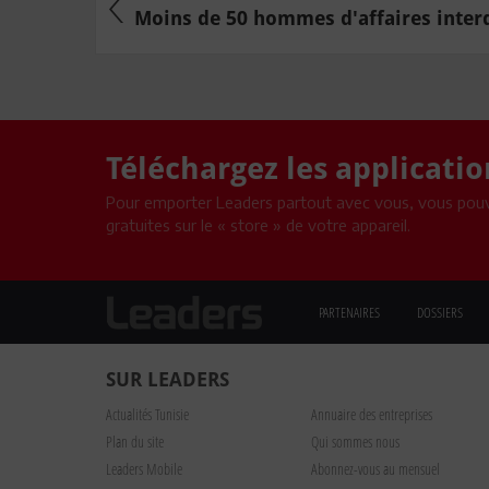
Moins de 50 hommes d'affaires interdi
Téléchargez les applicati
Pour emporter Leaders partout avec vous, vous pouv
gratuites sur le « store » de votre appareil.
PARTENAIRES
DOSSIERS
SUR LEADERS
Actualités Tunisie
Annuaire des entreprises
Plan du site
Qui sommes nous
Leaders Mobile
Abonnez-vous au mensuel