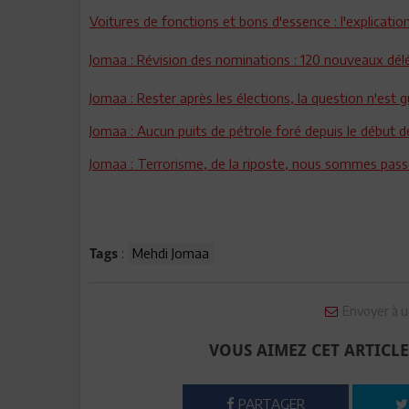
Voitures de fonctions et bons d'essence : l'explicati
Jomaa : Révision des nominations : 120 nouveaux dél
Jomaa : Rester après les élections, la question n'est 
Jomaa : Aucun puits de pétrole foré depuis le début d
Jomaa : Terrorisme, de la riposte, nous sommes passé
:
Mehdi Jomaa
Tags
Envoyer à u
VOUS AIMEZ CET ARTICLE
PARTAGER