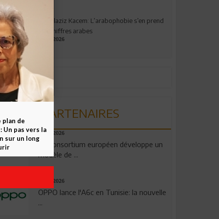
Abdelaziz Kacem: L’arabophobie s’en prend
aux chiffres arabes
09.07.2026
PARTENAIRES
e plan de
 Un pas vers la
06.08.2026
n sur un long
Un consortium européen développe un
rir
modèle de ...
04.08.2026
OPPO lance l'A6c en Tunisie: la nouvelle
...