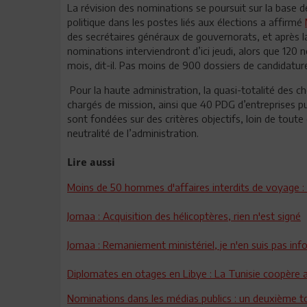
La révision des nominations se poursuit sur la base 
politique dans les postes liés aux élections a affirmé
des secrétaires généraux de gouvernorats, et après l
nominations interviendront d’ici jeudi, alors que 12
mois, dit-il. Pas moins de 900 dossiers de candidatu
Pour la haute administration, la quasi-totalité des
chargés de mission, ainsi que 40 PDG d’entreprises p
sont fondées sur des critères objectifs, loin de toute 
neutralité de l’administration.
Lire aussi
Moins de 50 hommes d'affaires interdits de voyage : 
Jomaa : Acquisition des hélicoptères, rien n'est signé
Jomaa : Remaniement ministériel, je n'en suis pas in
Diplomates en otages en Libye : La Tunisie coopère a
Nominations dans les médias publics : un deuxième to