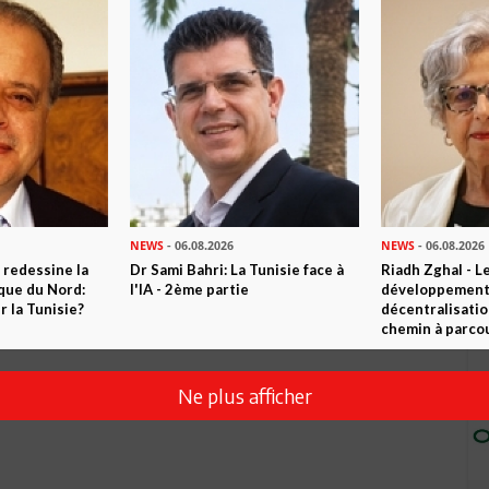
Envoyer
NEWS
- 06.08.2026
NEWS
- 06.08.2026
 redessine la
Dr Sami Bahri: La Tunisie face à
Riadh Zghal - L
ique du Nord:
l'IA - 2ème partie
développement:
 la Tunisie?
décentralisatio
chemin à parcou
Ne plus afficher