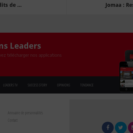
ts de ...
Jomaa : Res
ons Leaders
ez télécharger nos applications
LEADERS TV
SUCCESS STORY
OPINIONS
TENDANCE
Annuaire de personnalités
Contact