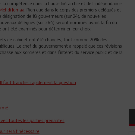
de la compétence dans la haute hiérarchie et de l’indépendance
Mehdi Jomaa
. Rien que dans le corps des premiers délégués et
a désignation de 18 gouverneurs (sur 24), de nouvelles
0 nouveaux délégués (sur 264) seront nommés avant la fin du
re ont été examinés pour déterminer leur choix.
 chefs de cabinet ont été changés, tout comme 20% des
ubliques. Le chef du gouvernement a rappelé que ces révisions
chasse aux sorcières et dans l’intérêt du service public et de la
Il faut trancher rapidement la question
formé
vec toutes les parties prenantes
ur serait nécessaire