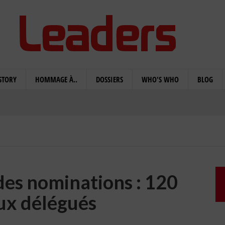
STORY
HOMMAGE À..
DOSSIERS
WHO'S WHO
BLOG
des nominations : 120
ux délégués