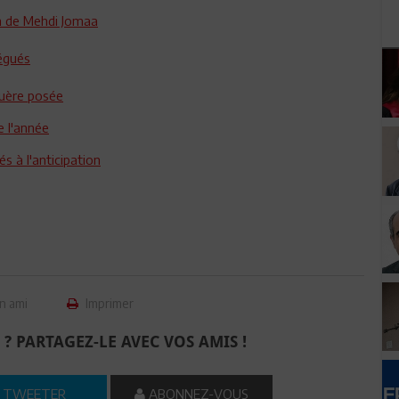
on de Mehdi Jomaa
égués
guère posée
e l'année
s à l'anticipation
n ami
Imprimer
 ? PARTAGEZ-LE AVEC VOS AMIS !
TWEETER
ABONNEZ-VOUS