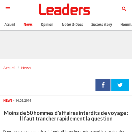
Accueil
News
Opinion
Notes & Docs
Success story
Homma
Accueil
News
NEWS
- 14.05.2014
Moins de 50 hommes d'affaires interdits de voyage :
Il faut trancher rapidement la question
Dans un sens ou un autre, il faudrait trancher rapidement le dossier des