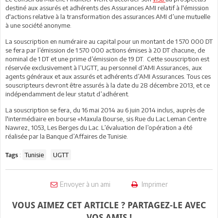
destiné aux assurés et adhérents des Assurances AMI relatif à l'émission
d'actions relative à la transformation des assurances AMI d’une mutuelle
à une société anonyme.
La souscription en numéraire au capital pour un montant de 1 570 000 DT
se fera par l’émission de 1 570 000 actions émises à 20 DT chacune, de
nominal de 1 DT et une prime d’émission de 19 DT. Cette souscription est
réservée exclusivement à l’UGTT, au personnel d’AMI Assurances, aux
agents généraux et aux assurés et adhérents d’AMI Assurances. Tous ces
souscripteurs devront être assurés à la date du 28 décembre 2013, et ce
indépendamment de leur statut d’adhérent.
La souscription se fera, du 16 mai 2014 au 6 juin 2014 inclus, auprès de
l'intermédiaire en bourse «Maxula Bourse, sis Rue du Lac Leman Centre
Nawrez, 1053, Les Berges du Lac. L’évaluation de l’opération a été
réalisée par la Banque d’Affaires de Tunisie.
:
Tunisie
UGTT
Tags
Envoyer à un ami
Imprimer
VOUS AIMEZ CET ARTICLE ? PARTAGEZ-LE AVEC
VOS AMIS !