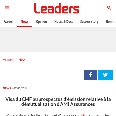
Accueil
News
Opinion
Notes & Docs
Success story
Homma
Accueil
News
NEWS
- 07.05.2014
Visa du CMF au prospectus d'émission relative à la
démutualisation d'AMI Assurances
Le Conseil du Marché Financier vient d'accorder son
visa
au prospectus