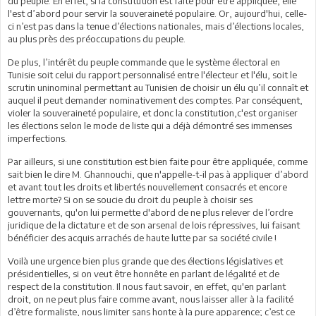
du peuple. En effet, si la constitution est faite pour être appliquée, elle
l'est d’abord pour servir la souveraineté populaire. Or, aujourd'hui, celle-
ci n’est pas dans la tenue d’élections nationales, mais d’élections locales,
au plus près des préoccupations du peuple.
De plus, l’intérêt du peuple commande que le système électoral en
Tunisie soit celui du rapport personnalisé entre l'électeur et l'élu, soit le
scrutin uninominal permettant au Tunisien de choisir un élu qu’il connaît et
auquel il peut demander nominativement des comptes. Par conséquent,
violer la souveraineté populaire, et donc la constitution,c'est organiser
les élections selon le mode de liste qui a déjà démontré ses immenses
imperfections.
Par ailleurs, si une constitution est bien faite pour être appliquée, comme
sait bien le dire M. Ghannouchi, que n'appelle-t-il pas à appliquer d’abord
et avant tout les droits et libertés nouvellement consacrés et encore
lettre morte? Si on se soucie du droit du peuple à choisir ses
gouvernants, qu'on lui permette d'abord de ne plus relever de l’ordre
juridique de la dictature et de son arsenal de lois répressives, lui faisant
bénéficier des acquis arrachés de haute lutte par sa société civile !
Voilà une urgence bien plus grande que des élections législatives et
présidentielles, si on veut être honnête en parlant de légalité et de
respect de la constitution. Il nous faut savoir, en effet, qu'en parlant
droit, on ne peut plus faire comme avant, nous laisser aller à la facilité
d’être formaliste, nous limiter sans honte à la pure apparence; c’est ce