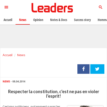
Accueil
News
Opinion
Notes & Docs
Success story
Homma
Accueil
News
NEWS
- 08.04.2014
Respecter la constitution, c'est ne pas en violer
l'esprit!
Certains politiciens, notamment parmi les