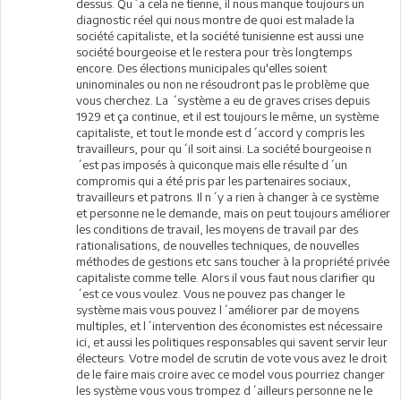
dessus. Qu´a cela ne tienne, il nous manque toujours un
diagnostic réel qui nous montre de quoi est malade la
société capitaliste, et la société tunisienne est aussi une
société bourgeoise et le restera pour très longtemps
encore. Des élections municipales qu'elles soient
uninominales ou non ne résoudront pas le problème que
vous cherchez. La ´système a eu de graves crises depuis
1929 et ça continue, et il est toujours le même, un système
capitaliste, et tout le monde est d´accord y compris les
travailleurs, pour qu´il soit ainsi. La société bourgeoise n
´est pas imposés à quiconque mais elle résulte d´un
compromis qui a été pris par les partenaires sociaux,
travailleurs et patrons. Il n´y a rien à changer à ce système
et personne ne le demande, mais on peut toujours améliorer
les conditions de travail, les moyens de travail par des
rationalisations, de nouvelles techniques, de nouvelles
méthodes de gestions etc sans toucher à la propriété privée
capitaliste comme telle. Alors il vous faut nous clarifier qu
´est ce vous voulez. Vous ne pouvez pas changer le
système mais vous pouvez l´améliorer par de moyens
multiples, et l´intervention des économistes est nécessaire
ici, et aussi les politiques responsables qui savent servir leur
électeurs. Votre model de scrutin de vote vous avez le droit
de le faire mais croire avec ce model vous pourriez changer
les système vous vous trompez d´ailleurs personne ne le