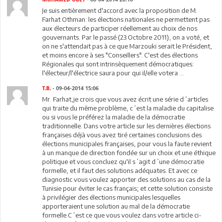
Je suis entièrement d'accord avec la proposition de M.
Farhat Othman: les élections nationales ne permettent pas
aux électeurs de participer réellement au choix de nos
gouvernants. Par le passé (23 Octobre 2011), on a voté, et
on ne s'attendait pas à ce que Marzouki serait le Président,
et moins encore à ses "Conseillers". C'est des élections
Régionales qui sont intrinsèquement démocratiques:
l'électeur/l'électrice saura pour qui il/elle votera ...
T.B.
- 09-04-2014 15:06
Mr. Farhat,je crois que vous avez écrit une série d´articles
qui traite du même problème, c´est la maladie du capitalise
ou si vous le préférez la maladie de la démocratie
traditionnelle. Dans votre article sur les dernières élections
françaises déjà vous avez tiré certaines conclusions des
élections municipales françaises, pour vous la faute revient
à un manque de direction fondée sur un choix et une éthique
politique et vous concluez qu'il s´agit d´une démocratie
formelle, et il faut des solutions adéquates. Et avec ce
diagnostic vous voulez apporter des solutions au cas de la
Tunisie pour éviter le cas français; et cette solution consiste
à privilégier des élections municipales lesquelles
apporteraient une solution au mal de la démocratie
formelle.C´est ce que vous voulez dans votre article ci-