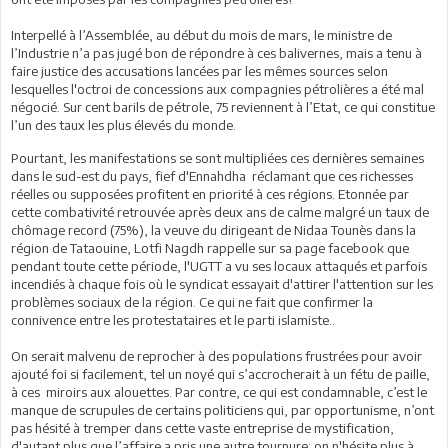
Interpellé à l’Assemblée, au début du mois de mars, le ministre de
l’Industrie n’a pas jugé bon de répondre à ces balivernes, mais a tenu à
faire justice des accusations lancées par les mêmes sources selon
lesquelles l'octroi de concessions aux compagnies pétrolières a été mal
négocié. Sur cent barils de pétrole, 75 reviennent à l’Etat, ce qui constitue
l’un des taux les plus élevés du monde.
Pourtant, les manifestations se sont multipliées ces dernières semaines
dans le sud-est du pays, fief d'Ennahdha réclamant que ces richesses
réelles ou supposées profitent en priorité à ces régions. Etonnée par
cette combativité retrouvée après deux ans de calme malgré un taux de
chômage record (75%), la veuve du dirigeant de Nidaa Tounès dans la
région de Tataouine, Lotfi Nagdh rappelle sur sa page facebook que
pendant toute cette période, l'UGTT a vu ses locaux attaqués et parfois
incendiés à chaque fois où le syndicat essayait d'attirer l'attention sur les
problèmes sociaux de la région. Ce qui ne fait que confirmer la
connivence entre les protestataires et le parti islamiste..
On serait malvenu de reprocher à des populations frustrées pour avoir
ajouté foi si facilement, tel un noyé qui s’accrocherait à un fétu de paille,
à ces miroirs aux alouettes. Par contre, ce qui est condamnable, c’est le
manque de scrupules de certains politiciens qui, par opportunisme, n’ont
pas hésité à tremper dans cette vaste entreprise de mystification,
d'autant plus que l’affaire a pris une autre tournure: on n'hésite plus à