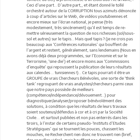
Ceci d’une part… D’autre part,, et étant donné le tollé
orchestré autour de la CORRUPTION tous azimuts dénoncée
à coup d’articles sur le Web, de vidéos youtubiennes et
encore mieux sur l’écran national, je pense (très
modestement, très sincèrement) qu’il est temps de re-
mettre sérieusement la question de nos richesses (sol/sous-
sol et autres) sur le tapis… Mais quel tapis ? (je ne crois pas
beaucoup aux ‘Conférences nationales’ qui bouffent de
l’argent et restent, généralement, sans lendemains (Nous en
avons déjà deux programmées, sur l’Economie et sur le
Terrorisme, ‘sine die’) et encore moins aux ‘Commissions
d’enquête’ qui repoussent la publication de leurs résultats
aux calendes … tunisiennes !)… Ce tapis pourrait-il être un
GROUPE de vrais Chercheurs Bénévoles, une sorte de ‘think
tank’ regroupant de vrais analystes/chercheurs parmi ceux
que notre pays possède de meilleurs
(compétence/indépendance/dévouement…) pour
diagnostiquer/analyser/proposer bénévolément des
solutions, à condition que les résultats de leurs travaux
soient soutenus/défendus à cor et à cri par la Société
Civile…. et surtout publiées et non pas enterrés dans les
tiroirs, à l’instar de certains pseudo-‘Instituts d’Etudes
Stratégiques’ qui se tournent les pouces, chassent les
mouches, ne Recherchent rien donc ne trouvent rien (bref,