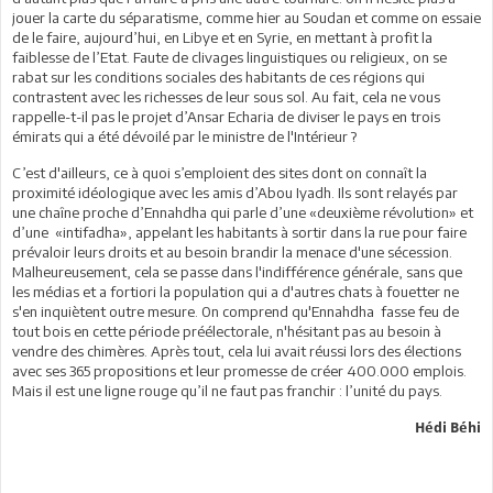
jouer la carte du séparatisme, comme hier au Soudan et comme on essaie
de le faire, aujourd’hui, en Libye et en Syrie, en mettant à profit la
faiblesse de l’Etat. Faute de clivages linguistiques ou religieux, on se
rabat sur les conditions sociales des habitants de ces régions qui
contrastent avec les richesses de leur sous sol. Au fait, cela ne vous
rappelle-t-il pas le projet d’Ansar Echaria de diviser le pays en trois
émirats qui a été dévoilé par le ministre de l'Intérieur ?
C’est d'ailleurs, ce à quoi s’emploient des sites dont on connaît la
proximité idéologique avec les amis d’Abou Iyadh. Ils sont relayés par
une chaîne proche d’Ennahdha qui parle d’une «deuxième révolution» et
d’une «intifadha», appelant les habitants à sortir dans la rue pour faire
prévaloir leurs droits et au besoin brandir la menace d'une sécession.
Malheureusement, cela se passe dans l'indifférence générale, sans que
les médias et a fortiori la population qui a d'autres chats à fouetter ne
s'en inquiètent outre mesure. 0n comprend qu'Ennahdha fasse feu de
tout bois en cette période préélectorale, n'hésitant pas au besoin à
vendre des chimères. Après tout, cela lui avait réussi lors des élections
avec ses 365 propositions et leur promesse de créer 400.000 emplois.
Mais il est une ligne rouge qu’il ne faut pas franchir : l’unité du pays.
Hédi Béhi