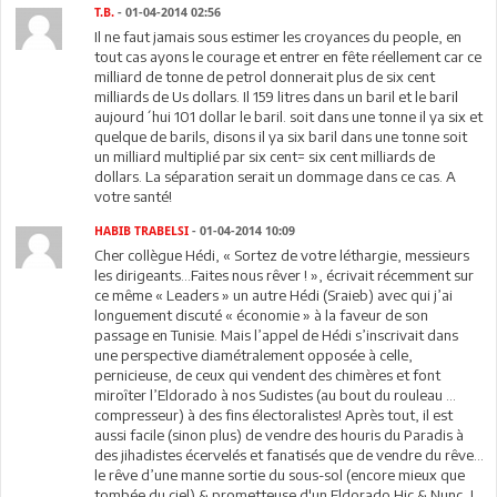
T.B.
- 01-04-2014 02:56
Il ne faut jamais sous estimer les croyances du people, en
tout cas ayons le courage et entrer en fête réellement car ce
milliard de tonne de petrol donnerait plus de six cent
milliards de Us dollars. Il 159 litres dans un baril et le baril
aujourd´hui 101 dollar le baril. soit dans une tonne il ya six et
quelque de barils, disons il ya six baril dans une tonne soit
un milliard multiplié par six cent= six cent milliards de
dollars. La séparation serait un dommage dans ce cas. A
votre santé!
HABIB TRABELSI
- 01-04-2014 10:09
Cher collègue Hédi, « Sortez de votre léthargie, messieurs
les dirigeants…Faites nous rêver ! », écrivait récemment sur
ce même « Leaders » un autre Hédi (Sraieb) avec qui j’ai
longuement discuté « économie » à la faveur de son
passage en Tunisie. Mais l’appel de Hédi s’inscrivait dans
une perspective diamétralement opposée à celle,
pernicieuse, de ceux qui vendent des chimères et font
miroîter l’Eldorado à nos Sudistes (au bout du rouleau …
compresseur) à des fins électoralistes! Après tout, il est
aussi facile (sinon plus) de vendre des houris du Paradis à
des jihadistes écervelés et fanatisés que de vendre du rêve…
le rêve d’une manne sortie du sous-sol (encore mieux que
tombée du ciel) & prometteuse d'un Eldorado Hic & Nunc, !