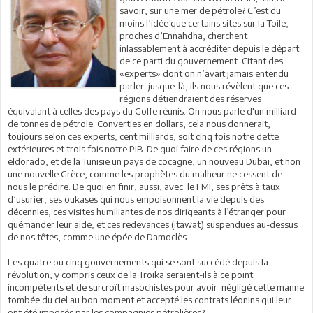
savoir, sur une mer de pétrole? C’est du
moins l’idée que certains sites sur la Toile,
proches d’Ennahdha, cherchent
inlassablement à accréditer depuis le départ
de ce parti du gouvernement. Citant des
«experts» dont on n’avait jamais entendu
parler jusque-là, ils nous révèlent que ces
régions détiendraient des réserves
équivalant à celles des pays du Golfe réunis. On nous parle d'un milliard
de tonnes de pétrole. Converties en dollars, cela nous donnerait,
toujours selon ces experts, cent milliards, soit cinq fois notre dette
extérieures et trois fois notre PIB. De quoi faire de ces régions un
eldorado, et de la Tunisie un pays de cocagne, un nouveau Dubaï, et non
une nouvelle Grèce, comme les prophètes du malheur ne cessent de
nous le prédire. De quoi en finir, aussi, avec le FMI, ses prêts à taux
d’usurier, ses oukases qui nous empoisonnent la vie depuis des
décennies, ces visites humiliantes de nos dirigeants à l’étranger pour
quémander leur aide, et ces redevances (itawat) suspendues au-dessus
de nos têtes, comme une épée de Damoclès.
Les quatre ou cinq gouvernements qui se sont succédé depuis la
révolution, y compris ceux de la Troika seraient-ils à ce point
incompétents et de surcroît masochistes pour avoir négligé cette manne
tombée du ciel au bon moment et accepté les contrats léonins qui leur
ont été imposés par les compagnies pétrolières?