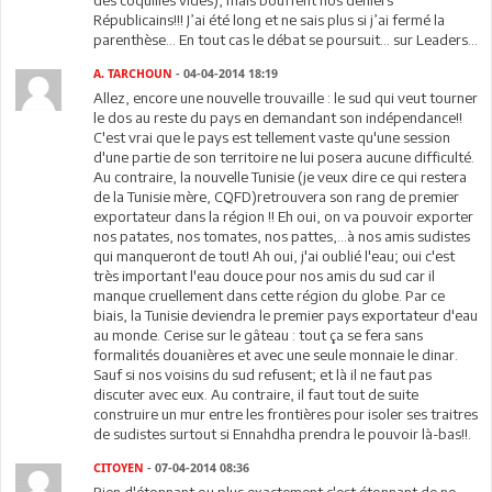
des coquilles vides), mais bouffent nos deniers
Républicains!!! J’ai été long et ne sais plus si j’ai fermé la
parenthèse… En tout cas le débat se poursuit… sur Leaders…
A. TARCHOUN
- 04-04-2014 18:19
Allez, encore une nouvelle trouvaille : le sud qui veut tourner
le dos au reste du pays en demandant son indépendance!!
C'est vrai que le pays est tellement vaste qu'une session
d'une partie de son territoire ne lui posera aucune difficulté.
Au contraire, la nouvelle Tunisie (je veux dire ce qui restera
de la Tunisie mère, CQFD)retrouvera son rang de premier
exportateur dans la région !! Eh oui, on va pouvoir exporter
nos patates, nos tomates, nos pattes,...à nos amis sudistes
qui manqueront de tout! Ah oui, j'ai oublié l'eau; oui c'est
très important l'eau douce pour nos amis du sud car il
manque cruellement dans cette région du globe. Par ce
biais, la Tunisie deviendra le premier pays exportateur d'eau
au monde. Cerise sur le gâteau : tout ça se fera sans
formalités douanières et avec une seule monnaie le dinar.
Sauf si nos voisins du sud refusent; et là il ne faut pas
discuter avec eux. Au contraire, il faut tout de suite
construire un mur entre les frontières pour isoler ses traitres
de sudistes surtout si Ennahdha prendra le pouvoir là-bas!!.
CITOYEN
- 07-04-2014 08:36