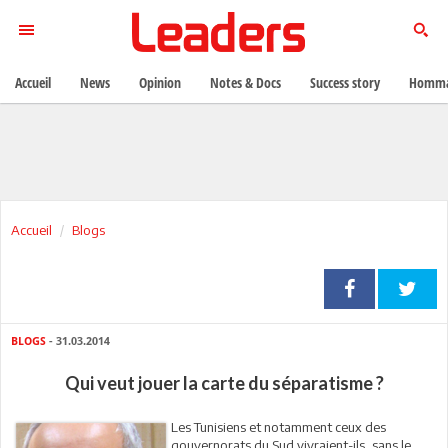
Accueil
News
Opinion
Notes & Docs
Success story
Homma
Accueil
Blogs
BLOGS
- 31.03.2014
Qui veut jouer la carte du séparatisme ?
Les Tunisiens et notamment ceux des
gouvernorats du Sud vivraient-ils, sans le