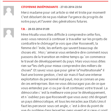
CITOYENNE INDÉPENDANTE
- 27-03-2014 23:54
Merci madame pour cet article si réel et triste par moment!
C'est désolant de ne pas réaliser l'urgence du progrès de
notre pays,et l'avenir des générations futures.
T.B.
- 28-03-2014 01:09
Mme Moalla vous êtes difficile à comprendre cette fois,
avez-vous renoncé à continuer à travailler sur les projets de
combattre le chômage? Je vois que citer Roosevelt, la
femme de l´Inde, les enfants qui savent beaucoup de
choses etc.. Moi j´aimerai vous entendre dire comment nous
passons de la transition en même temps qu´on commence
le travail de développement du pays. Mais vous nous dites
rien sur"les clefs pour mieux comprendre des milliers de
choses". Et savez vous que pour gérer la"multinationale" il
faut une bonne gestion, c'est sûr mais il faut une intense
exploitation du personnel mal payé, moi je connais un peu
de ces entreprises. Bon ne vous découragez pas de ce que
vous entendez par-ci ou par-là et continuez votre travail. La
démocratie c´est la meilleure voie pour le développement,
et n´oubliez pas que Roosevelt que vous avez cité dirigeait
un pays démocratique, et tous les miracles aux Etats Unis il
faut les percevoir sous cet angle, c´est à dire du point de
vue du système dans lequel les gens vivent et si ceux-ci sont