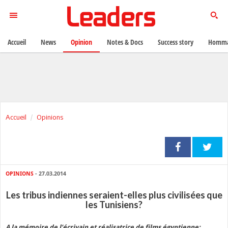
Accueil
News
Opinion
Notes & Docs
Success story
Homma
Accueil
Opinions
OPINIONS
- 27.03.2014
Les tribus indiennes seraient-elles plus civilisées que
les Tunisiens?
A la mémoire de l’écrivain et réalisatrice de films égyptienne: