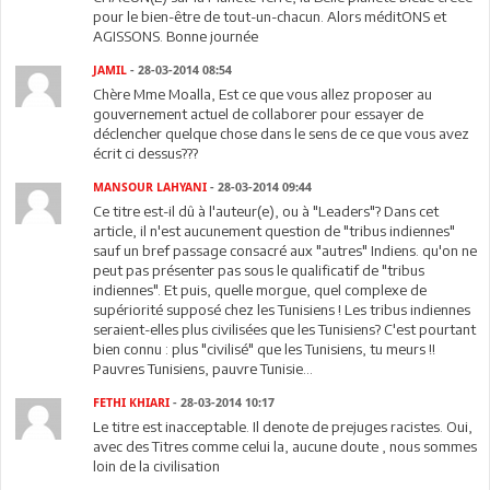
pour le bien-être de tout-un-chacun. Alors méditONS et
AGISSONS. Bonne journée
JAMIL
- 28-03-2014 08:54
Chère Mme Moalla, Est ce que vous allez proposer au
gouvernement actuel de collaborer pour essayer de
déclencher quelque chose dans le sens de ce que vous avez
écrit ci dessus???
MANSOUR LAHYANI
- 28-03-2014 09:44
Ce titre est-il dû à l'auteur(e), ou à "Leaders"? Dans cet
article, il n'est aucunement question de "tribus indiennes"
sauf un bref passage consacré aux "autres" Indiens. qu'on ne
peut pas présenter pas sous le qualificatif de "tribus
indiennes". Et puis, quelle morgue, quel complexe de
supériorité supposé chez les Tunisiens ! Les tribus indiennes
seraient-elles plus civilisées que les Tunisiens? C'est pourtant
bien connu : plus "civilisé" que les Tunisiens, tu meurs !!
Pauvres Tunisiens, pauvre Tunisie...
FETHI KHIARI
- 28-03-2014 10:17
Le titre est inacceptable. Il denote de prejuges racistes. Oui,
avec des Titres comme celui la, aucune doute , nous sommes
loin de la civilisation