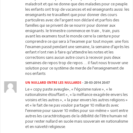
maladroit et qui ne donne que des maladies pour ce peuple.
les enfants ont trop de vacances et esl enseignants aussi. les
enseignants ne travaillent que pour donner des cours
particulires avec de l'argent non déclaré et parfois des
familles qui se privent de se nourrir pour donner aux
ensignants. le trimestre commence en train , train, puis
avant les examens tout le monde cerre la ceinture pour
comprendre ce qui sera à l'examen par tout moyen. une fois
l'examen passé pendant une semaine, la semaine d'après les
enfant n'ont rien à faire qu'attendre les notes et les
corrections sans aucun autre cours à recevoir puis deux
semaines de repos trop de repos .... il faut nous trouver une
solution pour ce système de merde de l'enseignement de
nos enfants
UN NULLARD ENTRE LES NULLARDS
- 28-03-2014 20:07
Le « copy paste aveugle», « l'égoïsme naïve », « le
nationalisme étouffant », « la méfiance exagérée envers les
voisins et les autres », « la peur envers les autres religions »
et « le fait de ne pas vouloir partager 10 milliards avec
l'ennemie pour sauver 10 milles pour soi-même » sont entre
autres les caractéristiques de la débilité de l'être humain né
pour rester nullard en sucée mais souverain en nationalisme
et en naïveté religieuse.