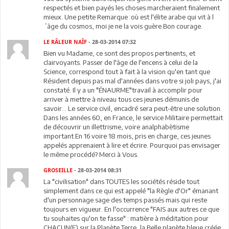
respectés et bien payés les choses marcheraient finalement
mieux. Une petite Remarque :où est l'élite arabe qui vit à l
´âge du cosmos, moi je ne la vois guère.Bon courage.
LE RÂLEUR NAÏF
- 28-03-2014 07:32
Bien vu Madame, ce sont des propos pertinents, et
clairvoyants. Passer de l'âge de l'encens à celui de la
Science, correspond tout à fait à la vision qu'en tant que
Résident depuis pas mal d'années dans votre si joli pays, j'ai
constaté. Il y a un "ÉNAURME"travail à accomplir pour
arriver à mettre à niveau tous ces jeunes démunis de
savoir... Le service civil, encadré sera peut-être une solution.
Dans les années 60, en France, le service Militaire permettait
de découvrir un illettrisme, voire analphabètisme
important.En 16 voire 18 mois, pris en charge, ces jeunes
appelés apprenaient à lire et écrire. Pourquoi pas envisager
le même procédé? Merci à Vous.
GROSEILLE
- 28-03-2014 08:31
La "civilisation" dans TOUTES les sociétés réside tout
simplement dans ce qui est appelé "la Règle d'Or" émanant
d'un personnage sage des temps passés mais qui reste
toujours en vigueur. En l'occurrence "FAIS aux autres ce que
tu souhaites qu'on te fasse" : matière à méditation pour
CHACUN(E) sur la Planète Terre, la Belle planète bleue créée