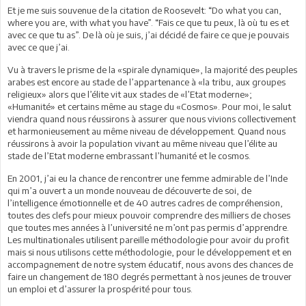
Et je me suis souvenue de la citation de Roosevelt: “Do what you can,
where you are, with what you have”. “Fais ce que tu peux, là où tu es et
avec ce que tu as”. De là où je suis, j’ai décidé de faire ce que je pouvais
avec ce que j’ai.
Vu à travers le prisme de la «spirale dynamique», la majorité des peuples
arabes est encore au stade de l’appartenance à «la tribu, aux groupes
religieux» alors que l’élite vit aux stades de «l’Etat moderne»;
«Humanité» et certains même au stage du «Cosmos». Pour moi, le salut
viendra quand nous réussirons à assurer que nous vivions collectivement
et harmonieusement au même niveau de développement. Quand nous
réussirons à avoir la population vivant au même niveau que l’élite au
stade de l’Etat moderne embrassant l’humanité et le cosmos.
En 2001, j’ai eu la chance de rencontrer une femme admirable de l’Inde
qui m’a ouvert a un monde nouveau de découverte de soi, de
l’intelligence émotionnelle et de 40 autres cadres de compréhension,
toutes des clefs pour mieux pouvoir comprendre des milliers de choses
que toutes mes années à l’université ne m’ont pas permis d’apprendre.
Les multinationales utilisent pareille méthodologie pour avoir du profit
mais si nous utilisons cette méthodologie, pour le développement et en
accompagnement de notre system éducatif, nous avons des chances de
faire un changement de 180 degrés permettant à nos jeunes de trouver
un emploi et d’assurer la prospérité pour tous.