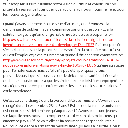
faut adopter. Il faut visualiser notre vision du futur et construire nos
projets basés sur ce futur que nous voulons voir pour nous même et pour
les nouvelles générations.
Quand j’avais commencé cette série d’articles, que
a la
Leaders
gentillesse de publier, j’avais commencé par une question: «Et si la
solution exigeait qu’on change notre modèle de développement»?
http://www.leaders.com.tn/article/et-si-la-solution-exigeait-qu-on-
invente-un-nouveau-modele-de-developpent?id=13127
. Puis ma pensée
s’est acheminée vers la priorité qui devrait être la première priorité est
qui est l’emploi et je croisSi Amamou quand il dit dans son commentaire:
http://www.leaders.com.tn/article/5-projets-pour-garantir-500-000-
nouveaux-emplois-en-tunisie-a-la-fin-de-2015?id=13396
qu’une stratégie
pour l’emploi existe mais qu’elle n’a pas été appliquée. Je suis
persuadéeaussi que si nous ouvrons le débat sur la santé ou l’éducation,
quelqu’un nous informera que les tiroirs de nos ministères regorgent de
stratégies et d’idées plus intéressantes les unes que les autres, alors où
est le problème?
Qu’est ce qui a changé dans la personnalité des Tunisiens? Avons-nous
changé durant ces derniers 23 ou 3 ans ? Est-ce que la femme tunisienne
est encore aussi déterminée qu’auparavant ? Avons-nous une jeunesse
sur laquelle nous pouvons compter? Y-a-t-il encore des politiciens qui
aiment ce pays? L’élite va-t-elle enfin assumer ses responsabilités ?
Pourquoi ce degré alarmant de pessimisme? Qui nous a insufflé la peur