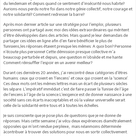
du lendemain et depuis quand ce sentiment d’insécurité nous habite?
Aurions-nous perdu notre foi dans notre génie collectif, notre courage et
notre solidarité? Comment redresser la barre?
Après mon dernier article sur une stratégie pour l’emploi, plusieurs
personnes ont partagé avec moi des idées extraordinaires qui méritent
d’être développées dans des articles. Mais quand je leur demandais de
partager ces idées en ligne afin d’en faire bénéficier le plus de
Tunisiens,les réponses étaient presque les mêmes: A quoi bon? Personne
n’écoute plus personne! Cette démission presque collective m’a
beaucoup perturbée et depuis, une question m’obsède et me hante:
Comment réinsuffler l’espoir en un avenir meilleur?
Durant ces dernières 20 années, j’ai rencontré deux catégories d’êtres
humains: ceux qui croient en ‘l’encens’ et ceux qui croient en la ‘science’.
Ces deux mots ont les mêmes lettres mais un écart de plusieurs siècles
les sépare. L’impératif immédiat c’est de faire passer la Tunisie de l’âge
de l’encens à l’âge de la science.L’exigence est de donner naissance à une
société sans ces écarts inacceptables et où la valeur universelle serait
celle de la solidarité entre tous et à toutes les échelles.
Je suis consciente que je pose plus de questions que je ne donne de
réponses. Mais cette semaine j’ai vécu deux expériences diamétralement
opposées qui m’ont rendue perplexe, mais néanmoins déterminée
àcontribuer à trouver des solutions pour nous en sortir collectivement.