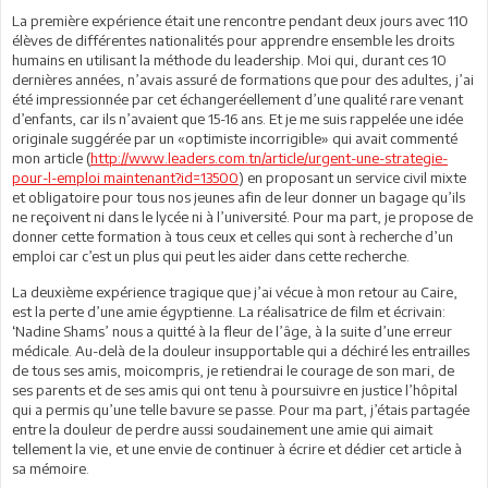
La première expérience était une rencontre pendant deux jours avec 110
élèves de différentes nationalités pour apprendre ensemble les droits
humains en utilisant la méthode du leadership. Moi qui, durant ces 10
dernières années, n’avais assuré de formations que pour des adultes, j’ai
été impressionnée par cet échangeréellement d’une qualité rare venant
d’enfants, car ils n’avaient que 15-16 ans. Et je me suis rappelée une idée
originale suggérée par un «optimiste incorrigible» qui avait commenté
mon article (
http://www.leaders.com.tn/article/urgent-une-strategie-
pour-l-emploi maintenant?id=13500
) en proposant un service civil mixte
et obligatoire pour tous nos jeunes afin de leur donner un bagage qu’ils
ne reçoivent ni dans le lycée ni à l’université. Pour ma part, je propose de
donner cette formation à tous ceux et celles qui sont à recherche d’un
emploi car c’est un plus qui peut les aider dans cette recherche.
La deuxième expérience tragique que j’ai vécue à mon retour au Caire,
est la perte d’une amie égyptienne. La réalisatrice de film et écrivain:
‘Nadine Shams’ nous a quitté à la fleur de l’âge, à la suite d’une erreur
médicale. Au-delà de la douleur insupportable qui a déchiré les entrailles
de tous ses amis, moicompris, je retiendrai le courage de son mari, de
ses parents et de ses amis qui ont tenu à poursuivre en justice l’hôpital
qui a permis qu’une telle bavure se passe. Pour ma part, j’étais partagée
entre la douleur de perdre aussi soudainement une amie qui aimait
tellement la vie, et une envie de continuer à écrire et dédier cet article à
sa mémoire.