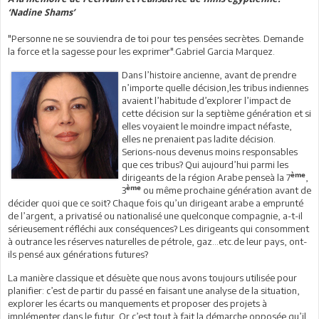
‘Nadine Shams’
"Personne ne se souviendra de toi pour tes pensées secrètes. Demande
la force et la sagesse pour les exprimer".Gabriel Garcia Marquez.
Dans l’histoire ancienne, avant de prendre
n’importe quelle décision,les tribus indiennes
avaient l’habitude d’explorer l’impact de
cette décision sur la septième génération et si
elles voyaient le moindre impact néfaste,
elles ne prenaient pas ladite décision.
Serions-nous devenus moins responsables
que ces tribus? Qui aujourd’hui parmi les
ème
dirigeants de la région Arabe penseà la 7
,
ème
3
ou même prochaine génération avant de
décider quoi que ce soit? Chaque fois qu’un dirigeant arabe a emprunté
de l’argent, a privatisé ou nationalisé une quelconque compagnie, a-t-il
sérieusement réfléchi aux conséquences? Les dirigeants qui consomment
à outrance les réserves naturelles de pétrole, gaz…etc.de leur pays, ont-
ils pensé aux générations futures?
La manière classique et désuète que nous avons toujours utilisée pour
planifier: c’est de partir du passé en faisant une analyse de la situation,
explorer les écarts ou manquements et proposer des projets à
implémenter dans le futur. Or c’est tout à fait la démarche opposée qu’il