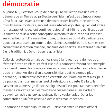
démocratie
Aujourd’hui, il est beaucoup de gens qui ne veulent pas d’une vraie
démocratie en Tunisie au prétexte que l’islam n’est pas démocratique.
C’est faux, car l'islam a été une démocrate dès le début; ce sont des
musulmans autoritaires, servant leurs intérêts égoïstes, qui en ont altéré
le message; et ils veulent continuer aujourd’hui. Même le parti supposé
islamiste se rallie à cette conception autoritaire de l'État pour imposer
ses vues heurtant l'islam authentique, tolérant au point d'être libertaire.
Ceux qui se présentent comme des islamistes modérés ne le sont en rien,
cachant une intention maligne, ennemie des libertés, se référant bien plus
à une tradition judéo-chrétienne qu'à l'islam.
Celle-ci, rejetée désormais par les siens à la faveur de la démocratie,
s'était infiltrée en islam, et c'est elle qu'ils honorent, faisant par exemple
des musulmanes des nonnes et des musulmans les adeptes de la violence
et de la haine. Au-delà d'un discours lénifiant qui ne trompe plus
personne, ils altèrent le message véritable de l’islam qui n'est ainsi plus
de paix et d'amour, mais un rejet d'autrui,pure cruauté. De fait, ils
l'assimilent aumessage d’autres religions qu'il est pourtant venu rectifier,
message caricaturé par les zélotes de ces religions aussi avides du
pouvoir terrestre qu'eux au pointqu'ils ne veulent plus lâcher les
commandes d'un État asservi à des visées manichéennes.
Le combat à mener aujourd'hui en Tunisie est entre un islam officiel