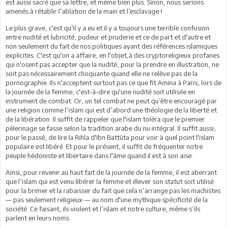
est aussi sacré que sa lettre, et même bien plus. Sinon, nous serions
amenés à rétablir l’ablation de la main et l’esclavage !
Le plus grave, c'est qu'il y a eu et il y a toujours une terrible confusion
entre nudité et lubricité, pudeur et pruderie et ce de part et d'autre et
non seulement du fait de nos politiques ayant des références islamiques
explicites. C'est qu'on a affaire, en l'objet,à des cryptoreligieux profanes
qui n'osent pas accepter que la nudité, pour la prendre en illustration, ne
soit pas nécessairement choquante quand elle ne relève pas de la
pornographie. Ils n'acceptent surtout pas ce que fit Amina à Paris, lors de
la journée de la femme, c'est-à-dire qu'une nudité soit utilisée en
instrument de combat. Or, un tel combat ne peut qu’être encouragé par
une religion comme l’islam qui est d’abord une théologie de la liberté et
de la libération. Il suffit de rappeler que l'islam toléra que le premier
pèlerinage se fasse selon la tradition arabe du nu intégral. Il suffit aussi,
pour le passé, de lire la Rihla d'Ibn Battûta pour voir à quel point l'islam
populaire est libéré. Et pour le présent, il suffit de fréquenter notre
peuple hédoniste et libertaire dans l'âme quand il est à son aise.
Ainsi, pour revenir au haut fait de la journée de la femme, il est aberrant
que l’islam qui est venu libérer la femme et élever son statut soit utilisé
pour la brimer et la rabaisser du fait que cela n’arrange pas les machistes
— pas seulement religieux — au nom d'une mythique spécificité de la
société. Ce faisant, ils violent et l’islam et notre culture, même s’ils
parlent en leurs noms.