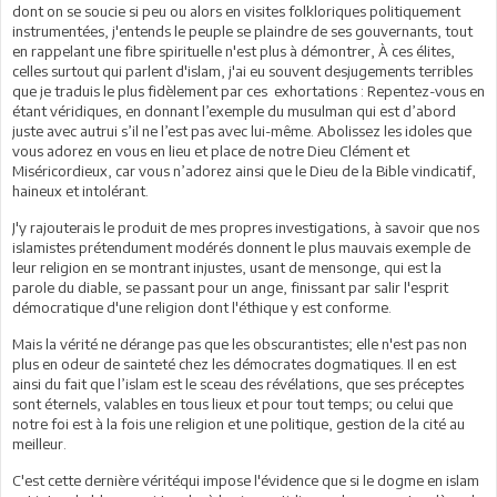
dont on se soucie si peu ou alors en visites folkloriques politiquement
instrumentées, j'entends le peuple se plaindre de ses gouvernants, tout
en rappelant une fibre spirituelle n'est plus à démontrer, À ces élites,
celles surtout qui parlent d'islam, j'ai eu souvent desjugements terribles
que je traduis le plus fidèlement par ces exhortations : Repentez-vous en
étant véridiques, en donnant l’exemple du musulman qui est d’abord
juste avec autrui s’il ne l’est pas avec lui-même. Abolissez les idoles que
vous adorez en vous en lieu et place de notre Dieu Clément et
Miséricordieux, car vous n’adorez ainsi que le Dieu de la Bible vindicatif,
haineux et intolérant.
J'y rajouterais le produit de mes propres investigations, à savoir que nos
islamistes prétendument modérés donnent le plus mauvais exemple de
leur religion en se montrant injustes, usant de mensonge, qui est la
parole du diable, se passant pour un ange, finissant par salir l'esprit
démocratique d'une religion dont l'éthique y est conforme.
Mais la vérité ne dérange pas que les obscurantistes; elle n'est pas non
plus en odeur de sainteté chez les démocrates dogmatiques. Il en est
ainsi du fait que l’islam est le sceau des révélations, que ses préceptes
sont éternels, valables en tous lieux et pour tout temps; ou celui que
notre foi est à la fois une religion et une politique, gestion de la cité au
meilleur.
C'est cette dernière véritéqui impose l'évidence que si le dogme en islam