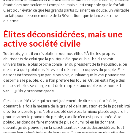
étant alors non seulement complice, mais aussi coupable que le forfait.
C'est pour éviter ce que les grands partis cuisinent en douce, un véritable
forfait pour l'essence même de la Révolution, que je lance ce crime
d'alarme.
Élites déconsidérées, mais une
active société civile
Toutefois, y a-t-il eu révolution pour nos élites ? À lire les propos
ahurissants de celui que la politique éloigne du b.a.-ba du savoir
universitaire, le plus proche conseiller du président de la République, on
mesure à quel point nos élites sont désormais coupées du peuple. Elles
ne sont intéressées que par le pouvoir, oubliant que le vrai pouvoir est
désormais le peuple, ou si l'on préfère les foules. Or, on est à l'âge des
masses et elles se chargeront de le rappeler aux oublieux le moment
venu. Qu'ils y prennent garde !
C'est la société civile qui permet justement de dire ce qui précède,
donnant à la fois la mesure de la gravité de la situation et de la possibilité
d'éviter encore le pire. Notre société civile est la mieux placée aujourd'hui
pour incarner le pouvoir du peuple, car elle n'en est pas coupée. Aux
politiques donc de faire montre de plus d'humilité en lui donnant
davantage de pouvoir, en la substituant aux partis déconsidérés, tout
comme leurs chefs imbus de leurs ego. Qu'on organise au plus vite des