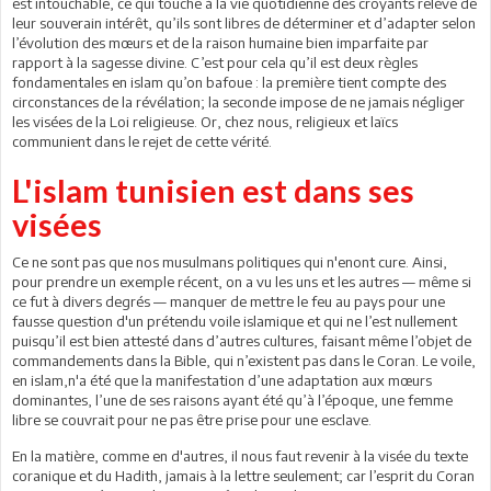
est intouchable, ce qui touche à la vie quotidienne des croyants relève de
leur souverain intérêt, qu’ils sont libres de déterminer et d’adapter selon
l’évolution des mœurs et de la raison humaine bien imparfaite par
rapport à la sagesse divine. C’est pour cela qu’il est deux règles
fondamentales en islam qu’on bafoue : la première tient compte des
circonstances de la révélation; la seconde impose de ne jamais négliger
les visées de la Loi religieuse. Or, chez nous, religieux et laïcs
communient dans le rejet de cette vérité.
L'islam tunisien est dans ses
visées
Ce ne sont pas que nos musulmans politiques qui n'enont cure. Ainsi,
pour prendre un exemple récent, on a vu les uns et les autres — même si
ce fut à divers degrés — manquer de mettre le feu au pays pour une
fausse question d'un prétendu voile islamique et qui ne l’est nullement
puisqu’il est bien attesté dans d’autres cultures, faisant même l’objet de
commandements dans la Bible, qui n’existent pas dans le Coran. Le voile,
en islam,n'a été que la manifestation d’une adaptation aux mœurs
dominantes, l’une de ses raisons ayant été qu’à l’époque, une femme
libre se couvrait pour ne pas être prise pour une esclave.
En la matière, comme en d'autres, il nous faut revenir à la visée du texte
coranique et du Hadith, jamais à la lettre seulement; car l’esprit du Coran