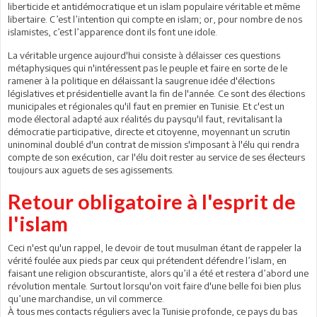
liberticide et antidémocratique et un islam populaire véritable et même
libertaire. C’est l’intention qui compte en islam; or, pour nombre de nos
islamistes, c’est l’apparence dont ils font une idole.
La véritable urgence aujourd'hui consiste à délaisser ces questions
métaphysiques qui n'intéressent pas le peuple et faire en sorte de le
ramener à la politique en délaissant la saugrenue idée d'élections
législatives et présidentielle avant la fin de l'année. Ce sont des élections
municipales et régionales qu'il faut en premier en Tunisie. Et c'est un
mode électoral adapté aux réalités du paysqu'il faut, revitalisant la
démocratie participative, directe et citoyenne, moyennant un scrutin
uninominal doublé d'un contrat de mission s'imposant à l'élu qui rendra
compte de son exécution, car l'élu doit rester au service de ses électeurs
toujours aux aguets de ses agissements.
Retour obligatoire à l'esprit de
l'islam
Ceci n'est qu'un rappel, le devoir de tout musulman étant de rappeler la
vérité foulée aux pieds par ceux qui prétendent défendre l’islam, en
faisant une religion obscurantiste, alors qu’il a été et restera d’abord une
révolution mentale. Surtout lorsqu'on voit faire d'une belle foi bien plus
qu’une marchandise, un vil commerce.
À tous mes contacts réguliers avec la Tunisie profonde, ce pays du bas