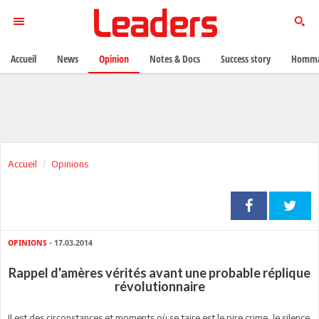
Accueil
News
Opinion
Notes & Docs
Success story
Homma
Accueil
Opinions
OPINIONS
- 17.03.2014
Rappel d'amères vérités avant une probable réplique
révolutionnaire
Il est des circonstances et moments où se taire est le pire crime, le silence