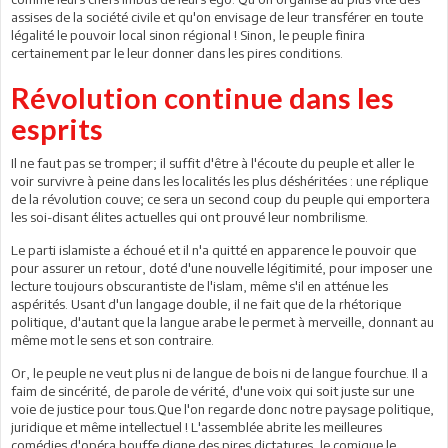
assises de la société civile et qu'on envisage de leur transférer en toute
légalité le pouvoir local sinon régional ! Sinon, le peuple finira
certainement par le leur donner dans les pires conditions.
Révolution continue dans les
esprits
Il ne faut pas se tromper; il suffit d'être à l'écoute du peuple et aller le
voir survivre à peine dans les localités les plus déshéritées : une réplique
de la révolution couve; ce sera un second coup du peuple qui emportera
les soi-disant élites actuelles qui ont prouvé leur nombrilisme.
Le parti islamiste a échoué et il n'a quitté en apparence le pouvoir que
pour assurer un retour, doté d'une nouvelle légitimité, pour imposer une
lecture toujours obscurantiste de l'islam, même s'il en atténue les
aspérités. Usant d'un langage double, il ne fait que de la rhétorique
politique, d'autant que la langue arabe le permet à merveille, donnant au
même mot le sens et son contraire.
Or, le peuple ne veut plus ni de langue de bois ni de langue fourchue. Il a
faim de sincérité, de parole de vérité, d'une voix qui soit juste sur une
voie de justice pour tous.Que l'on regarde donc notre paysage politique,
juridique et même intellectuel ! L'assemblée abrite les meilleures
comédies d'opéra bouffe digne des pires dictatures, le comique le