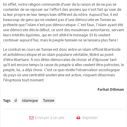
En effet, notre religion commande d'user de la raison et de ne pas se
contenter de se reposer sur l’effort des anciens qui n’ont fait qu’user de
la leur propre en leur temps bien différent du nôtre. Aujourd’hui, il est
beaucoup de gens qui ne veulent pas d’une démocratie en Tunisie au
prétexte que l’islam n’est pas démocratique. C’est faux; l’islam ayant été
une démocrate dès le début; ce sont des musulmans autoritaires, servant
leurs intérêts égoïstes, qui en ont altéré le message. Et ils veulent
continuer aujourd’hui; mais le peuple tunisien ne se laissera plus faire !
Le combat en cours en Tunisie est donc entre un islam officiel liberticide
et antidémocratique et un islam populaire véritable, libéré au point
d'être libertaire. À nos élites démocrates de choisir et d'épouser tant
qu'il est encore temps la cause du peuple si elles veulent être patriotes; le
peuple, lui, a déjà choisi. C'est ce que révèle l'observation sociologique
du pays où une centralité souterraine est active, risquant désormais
l'éruptionà tout moment.
Farhat Othman
:
d
islamique
Tunisie
Tags
Envoyer à un ami
Imprimer