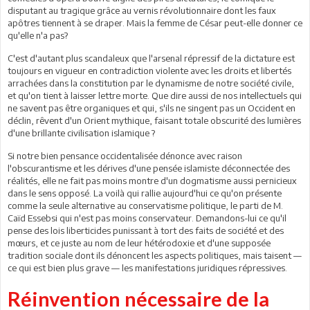
disputant au tragique grâce au vernis révolutionnaire dont les faux
apôtres tiennent à se draper. Mais la femme de César peut-elle donner ce
qu'elle n'a pas?
C'est d'autant plus scandaleux que l'arsenal répressif de la dictature est
toujours en vigueur en contradiction violente avec les droits et libertés
arrachées dans la constitution par le dynamisme de notre société civile,
et qu'on tient à laisser lettre morte. Que dire aussi de nos intellectuels qui
ne savent pas être organiques et qui, s'ils ne singent pas un Occident en
déclin, rêvent d'un Orient mythique, faisant totale obscurité des lumières
d'une brillante civilisation islamique ?
Si notre bien pensance occidentalisée dénonce avec raison
l'obscurantisme et les dérives d'une pensée islamiste déconnectée des
réalités, elle ne fait pas moins montre d'un dogmatisme aussi pernicieux
dans le sens opposé. La voilà qui rallie aujourd'hui ce qu'on présente
comme la seule alternative au conservatisme politique, le parti de M.
Caïd Essebsi qui n'est pas moins conservateur. Demandons-lui ce qu'il
pense des lois liberticides punissant à tort des faits de société et des
mœurs, et ce juste au nom de leur hétérodoxie et d'une supposée
tradition sociale dont ils dénoncent les aspects politiques, mais taisent —
ce qui est bien plus grave — les manifestations juridiques répressives.
Réinvention nécessaire de la