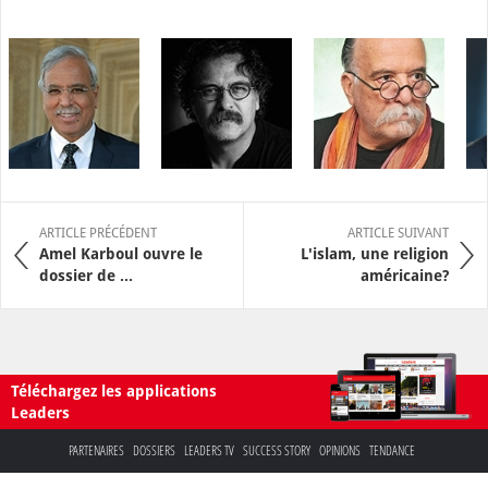
ARTICLE PRÉCÉDENT
ARTICLE SUIVANT
Amel Karboul ouvre le
L'islam, une religion
dossier de ...
américaine?
Téléchargez les applications
Leaders
PARTENAIRES
DOSSIERS
LEADERS TV
SUCCESS STORY
OPINIONS
TENDANCE