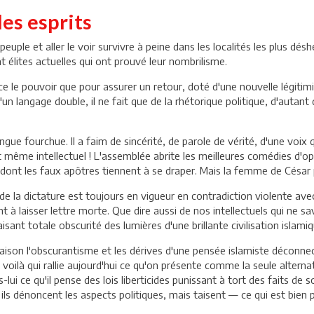
es esprits
 peuple et aller le voir survivre à peine dans les localités les plus dés
 élites actuelles qui ont prouvé leur nombrilisme.
nce le pouvoir que pour assurer un retour, doté d'une nouvelle légiti
d'un langage double, il ne fait que de la rhétorique politique, d'autan
angue fourchue. Il a faim de sincérité, de parole de vérité, d'une voix 
t même intellectuel ! L'assemblée abrite les meilleures comédies d'op
 dont les faux apôtres tiennent à se draper. Mais la femme de César 
de la dictature est toujours en vigueur en contradiction violente avec
t à laisser lettre morte. Que dire aussi de nos intellectuels qui ne sa
sant totale obscurité des lumières d'une brillante civilisation islami
ison l'obscurantisme et les dérives d'une pensée islamiste déconnect
oilà qui rallie aujourd'hui ce qu'on présente comme la seule alternat
ui ce qu'il pense des lois liberticides punissant à tort des faits de 
ils dénoncent les aspects politiques, mais taisent — ce qui est bien 