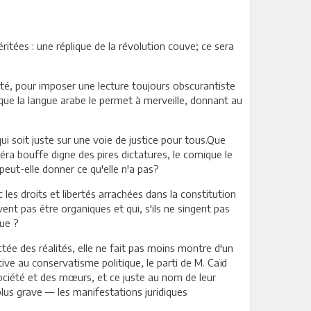
héritées : une réplique de la révolution couve; ce sera
mité, pour imposer une lecture toujours obscurantiste
t que la langue arabe le permet à merveille, donnant au
qui soit juste sur une voie de justice pour tous.Que
éra bouffe digne des pires dictatures, le comique le
peut-elle donner ce qu'elle n'a pas?
 les droits et libertés arrachées dans la constitution
vent pas être organiques et qui, s'ils ne singent pas
que ?
ée des réalités, elle ne fait pas moins montre d'un
ive au conservatisme politique, le parti de M. Caïd
société et des mœurs, et ce juste au nom de leur
plus grave — les manifestations juridiques