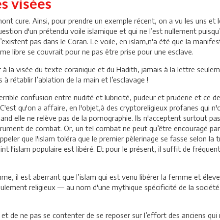
es visées
ont cure. Ainsi, pour prendre un exemple récent, on a vu les uns et
tion d'un prétendu voile islamique et qui ne l’est nullement puisqu’i
existent pas dans le Coran. Le voile, en islam,n'a été que la mani
me libre se couvrait pour ne pas être prise pour une esclave.
 à la visée du texte coranique et du Hadith, jamais à la lettre seulem
 rétablir l’ablation de la main et l’esclavage !
e terrible confusion entre nudité et lubricité, pudeur et pruderie et ce
 C'est qu'on a affaire, en l'objet,à des cryptoreligieux profanes qui n
nd elle ne relève pas de la pornographie. Ils n'acceptent surtout pas 
nstrument de combat. Or, un tel combat ne peut qu’être encouragé par
 rappeler que l'islam toléra que le premier pèlerinage se fasse selon la tr
oint l'islam populaire est libéré. Et pour le présent, il suffit de fréqu
mme, il est aberrant que l’islam qui est venu libérer la femme et élever
lement religieux — au nom d'une mythique spécificité de la société. Ce
et de ne pas se contenter de se reposer sur l’effort des anciens qui n