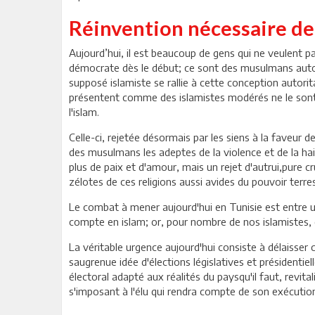
Réinvention nécessaire d
Aujourd’hui, il est beaucoup de gens qui ne veulent p
démocrate dès le début; ce sont des musulmans autorit
supposé islamiste se rallie à cette conception autorita
présentent comme des islamistes modérés ne le sont e
l'islam.
Celle-ci, rejetée désormais par les siens à la faveur 
des musulmans les adeptes de la violence et de la hain
plus de paix et d'amour, mais un rejet d'autrui,pure cr
zélotes de ces religions aussi avides du pouvoir terr
Le combat à mener aujourd'hui en Tunisie est entre un 
compte en islam; or, pour nombre de nos islamistes, c
La véritable urgence aujourd'hui consiste à délaisser 
saugrenue idée d'élections législatives et présidentiel
électoral adapté aux réalités du paysqu'il faut, revit
s'imposant à l'élu qui rendra compte de son exécution