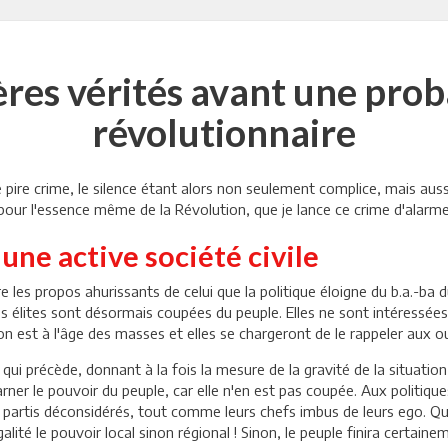
res vérités avant une prob
révolutionnaire
 pire crime, le silence étant alors non seulement complice, mais aussi
 pour l'essence même de la Révolution, que je lance ce crime d'alarme
une active société civile
re les propos ahurissants de celui que la politique éloigne du b.a.-ba d
s élites sont désormais coupées du peuple. Elles ne sont intéressées 
, on est à l'âge des masses et elles se chargeront de le rappeler aux 
qui précède, donnant à la fois la mesure de la gravité de la situation e
arner le pouvoir du peuple, car elle n'en est pas coupée. Aux politique
partis déconsidérés, tout comme leurs chefs imbus de leurs ego. Qu'o
alité le pouvoir local sinon régional ! Sinon, le peuple finira certaine