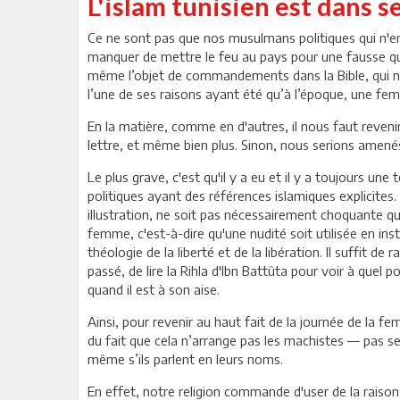
L'islam tunisien est dans s
Ce ne sont pas que nos musulmans politiques qui n'en
manquer de mettre le feu au pays pour une fausse ques
même l’objet de commandements dans la Bible, qui n’
l’une de ses raisons ayant été qu’à l’époque, une fem
En la matière, comme en d'autres, il nous faut revenir
lettre, et même bien plus. Sinon, nous serions amenés à
Le plus grave, c'est qu'il y a eu et il y a toujours un
politiques ayant des références islamiques explicites.
illustration, ne soit pas nécessairement choquante qua
femme, c'est-à-dire qu'une nudité soit utilisée en i
théologie de la liberté et de la libération. Il suffit de
passé, de lire la Rihla d'Ibn Battûta pour voir à quel p
quand il est à son aise.
Ainsi, pour revenir au haut fait de la journée de la fe
du fait que cela n’arrange pas les machistes — pas seu
même s’ils parlent en leurs noms.
En effet, notre religion commande d'user de la raison 