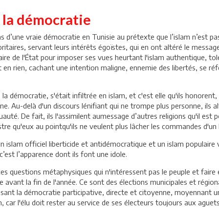
e la démocratie
as d’une vraie démocratie en Tunisie au prétexte que l’islam n’est pa
aires, servant leurs intérêts égoïstes, qui en ont altéré le message;
ire de l'État pour imposer ses vues heurtant l'islam authentique, tolé
n rien, cachant une intention maligne, ennemie des libertés, se réfé
de la démocratie, s'était infiltrée en islam, et c'est elle qu'ils hono
e. Au-delà d'un discours lénifiant qui ne trompe plus personne, ils alt
uauté. De fait, ils l'assimilent aumessage d’autres religions qu'il est
estre qu'eux au pointqu'ils ne veulent plus lâcher les commandes d'u
islam officiel liberticide et antidémocratique et un islam populaire vé
’est l’apparence dont ils font une idole.
ces questions métaphysiques qui n'intéressent pas le peuple et faire e
le avant la fin de l'année. Ce sont des élections municipales et région
alisant la démocratie participative, directe et citoyenne, moyennant 
, car l'élu doit rester au service de ses électeurs toujours aux ague