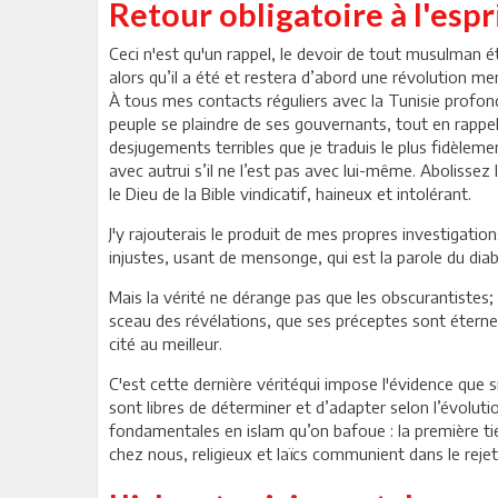
Retour obligatoire à l'espri
Ceci n'est qu'un rappel, le devoir de tout musulman ét
alors qu’il a été et restera d’abord une révolution me
À tous mes contacts réguliers avec la Tunisie profond
peuple se plaindre de ses gouvernants, tout en rappelan
desjugements terribles que je traduis le plus fidèle
avec autrui s’il ne l’est pas avec lui-même. Abolissez
le Dieu de la Bible vindicatif, haineux et intolérant.
J'y rajouterais le produit de mes propres investigat
injustes, usant de mensonge, qui est la parole du diab
Mais la vérité ne dérange pas que les obscurantistes; 
sceau des révélations, que ses préceptes sont éternels
cité au meilleur.
C'est cette dernière véritéqui impose l'évidence que s
sont libres de déterminer et d’adapter selon l’évoluti
fondamentales en islam qu’on bafoue : la première tie
chez nous, religieux et laïcs communient dans le rejet