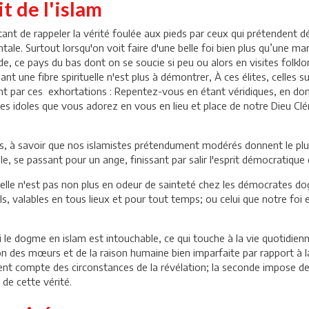
t de l'islam
ant de rappeler la vérité foulée aux pieds par ceux qui prétendent dé
ntale. Surtout lorsqu'on voit faire d'une belle foi bien plus qu’une m
e, ce pays du bas dont on se soucie si peu ou alors en visites folklo
t une fibre spirituelle n'est plus à démontrer, À ces élites, celles su
ment par ces exhortations : Repentez-vous en étant véridiques, en d
 les idoles que vous adorez en vous en lieu et place de notre Dieu Cl
ions, à savoir que nos islamistes prétendument modérés donnent le pl
le, se passant pour un ange, finissant par salir l'esprit démocratique 
elle n'est pas non plus en odeur de sainteté chez les démocrates dogma
, valables en tous lieux et pour tout temps; ou celui que notre foi est
i le dogme en islam est intouchable, ce qui touche à la vie quotidienn
on des mœurs et de la raison humaine bien imparfaite par rapport à la
nt compte des circonstances de la révélation; la seconde impose de ne
 de cette vérité.