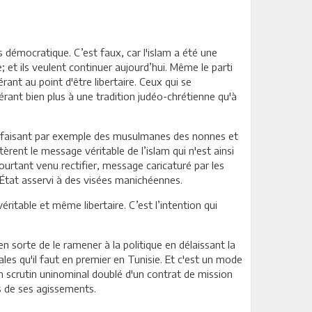
s démocratique. C’est faux, car l'islam a été une
 et ils veulent continuer aujourd’hui. Même le parti
rant au point d'être libertaire. Ceux qui se
rant bien plus à une tradition judéo-chrétienne qu'à
rent, faisant par exemple des musulmanes des nonnes et
èrent le message véritable de l’islam qui n'est ainsi
 pourtant venu rectifier, message caricaturé par les
n État asservi à des visées manichéennes.
ritable et même libertaire. C’est l’intention qui
n sorte de le ramener à la politique en délaissant la
ales qu'il faut en premier en Tunisie. Et c'est un mode
un scrutin uninominal doublé d'un contrat de mission
ts de ses agissements.