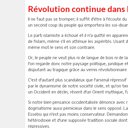
Révolution continue dans l
Il ne faut pas se tromper; il suffit d'être à l'écoute du
un second coup du peuple qui emportera les soi-disant
Le parti islamiste a échoué et il n'a quitté en appare
de l'islam, même s'il en atténue les aspérités. Usant 
même mot le sens et son contraire.
Or, le peuple ne veut plus ni de langue de bois ni de l
l'on regarde donc notre paysage politique, juridique e
disputant au tragique grâce au vernis révolutionnaire
C'est d'autant plus scandaleux que l'arsenal répressif 
par le dynamisme de notre société civile, et qu'on tien
un Occident en déclin, rêvent d'un Orient mythique, fai
Si notre bien pensance occidentalisée dénonce avec ra
dogmatisme aussi pernicieux dans le sens opposé. La v
Essebsi qui n'est pas moins conservateur. Demandons-l
hétérodoxie et d'une supposée tradition sociale dont 
répressives.