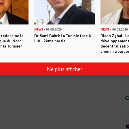
NEWS
- 06.08.2026
NEWS
- 06.08.2026
 redessine la
Dr Sami Bahri: La Tunisie face à
Riadh Zghal - L
ique du Nord:
l'IA - 2ème partie
développement:
 la Tunisie?
décentralisatio
chemin à parcou
Ne plus afficher