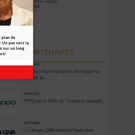
aux chiffres arabes
09.07.2026
e plan de
 Un pas vers la
n sur un long
PARTENAIRES
rir
06.08.2026
Un consortium européen développe un
modèle de ...
04.08.2026
OPPO lance l'A6c en Tunisie: la nouvelle
...
29.07.2026
Le Groupe QNB poursuit l’exécution