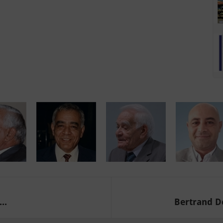
..
Bertrand De