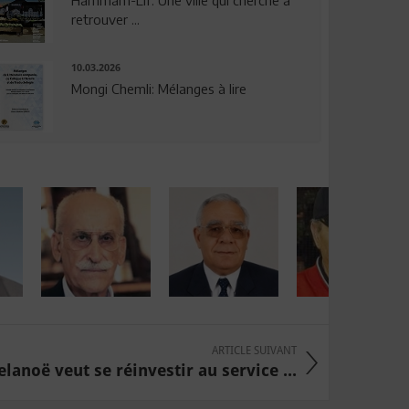
Hammam-Lif: Une ville qui cherche à
retrouver ...
10.03.2026
Mongi Chemli: Mélanges à lire
ARTICLE SUIVANT
lanoë veut se réinvestir au service ...