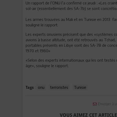
Un rapport de l’ONU l’a confirmé ce jeudi : «Les crain
sol-air (essentiellement des SA-7b) se sont concrétis
Les armes trouvées au Mali et en Tunisie en 2013 fais
souligne le rapport.
Les experts onusiens précisent que des «systèmes com
avions à basse altitude, ont été retrouvés au Tchad, a
portables présents en Libye sont des SA-7B de conce
1970 et 1980»
«Selon des experts internationaux qui les ont testés
âge», souligne le rapport.
:
onu
terroristes
Tunisie
Tags
Envoyer à u
VOUS AIMEZ CET ARTICLE