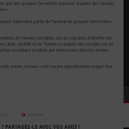
tes que des groupes terroristes puissent acquérir des missiles
ées».
aient clairement partie de l'arsenal de groupes terroristes»,
plets de missiles portables sol-air, capables d'abattre des
u Liban, au Mali et en Tunisie La plupart des missiles sol-air
ption soviétique produits par divers pays dans les années
 cette année, certains sont encore opérationnels malgré leur
n ami
Imprimer
 ? PARTAGEZ-LE AVEC VOS AMIS !