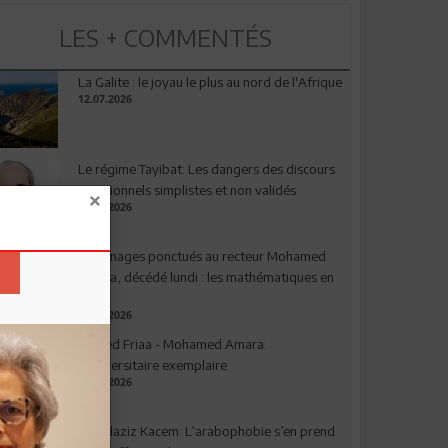
LES + COMMENTÉS
La Galite : le joyau le plus au nord de l'Afrique
12.07.2026
Le régime Tayibat: Les dangers des discours
nutritionnels simplistes et non validés
09.07.2026
Hommages ponctués au recteur Mohamed
Amara, décédé lundi : les mathématiques en
deuil
03.08.2026
Ahmed Friaa - Mohamed Amara:
l’Universitaire exemplaire
04.08.2026
Abdelaziz Kacem: L’arabophobie s’en prend