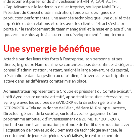
indirectement par le fonds d’investissement «INTAJ CAPITAL II».
«Capitalisant sur le leadership de l’entreprise, souligne Nabil Triki,
Président du Conseil d’administration, fondé sur des lignes de
production performantes, une avancée technologique, une qualité très
appréciée et des relations étroites avec les clients, l’effort s’est alors
porté sur le renforcement du team managérial et la mise en place d’une
gouvernance plus apte à assurer son développement à long terme».
Une synergie bénéfique
Attaché par des liens très forts à l’entreprise, son personnel et ses
clients, le groupe Hamrouni ne se contentera pas de continuer à siéger au
conseil d’administration, restant, malgré la large ouverture du capital,
très impliqué dans la gestion au quotidien, à travers une participation
active dans les différents comités mis en place.
Administrateur représentant le Groupe et président du Comité exécutif,
Lotfi Ayed assure un suivi attentif, apportant le soutien nécessaire, en
synergie avec les équipes de SWICORP et la direction générale de
SOTIPAPIER. «Cela nous donne de l’élan, déclare M. Philippe Lacoste,
Directeur général de la société, surtout avec l’engagement d’un
programme ambitieux d’investissement de 20 MD sur 2013-2017,
portant sur une transformation profonde de l’outil de production avec
l’acquisition de nouveaux équipements de technologie avancée, le
recrutement de jeunes ingénieurs spécialisés, le renforcement de