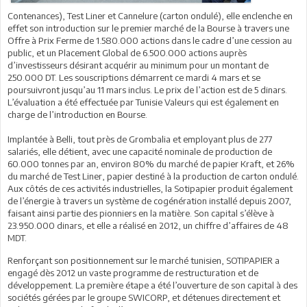
Contenances), Test Liner et Cannelure (carton ondulé), elle enclenche en
effet son introduction sur le premier marché de la Bourse à travers une
Offre à Prix Ferme de 1.580.000 actions dans le cadre d’une cession au
public, et un Placement Global de 6.500.000 actions auprès
d’investisseurs désirant acquérir au minimum pour un montant de
250.000 DT. Les souscriptions démarrent ce mardi 4 mars et se
poursuivront jusqu’au 11 mars inclus. Le prix de l’action est de 5 dinars.
L’évaluation a été effectuée par Tunisie Valeurs qui est également en
charge de l’introduction en Bourse.
Implantée à Belli, tout près de Grombalia et employant plus de 277
salariés, elle détient, avec une capacité nominale de production de
60.000 tonnes par an, environ 80% du marché de papier Kraft, et 26%
du marché de Test Liner, papier destiné à la production de carton ondulé.
Aux côtés de ces activités industrielles, la Sotipapier produit également
de l’énergie à travers un système de cogénération installé depuis 2007,
faisant ainsi partie des pionniers en la matière. Son capital s’élève à
23.950.000 dinars, et elle a réalisé en 2012, un chiffre d’affaires de 48
MDT.
Renforçant son positionnement sur le marché tunisien, SOTIPAPIER a
engagé dès 2012 un vaste programme de restructuration et de
développement. La première étape a été l’ouverture de son capital à des
sociétés gérées par le groupe SWICORP, et détenues directement et