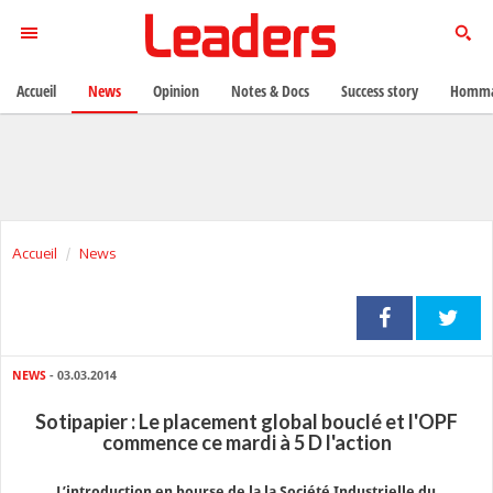
Accueil
News
Opinion
Notes & Docs
Success story
Homma
Accueil
News
NEWS
- 03.03.2014
Sotipapier : Le placement global bouclé et l'OPF
commence ce mardi à 5 D l'action
L’introduction en bourse de la la Société Industrielle du