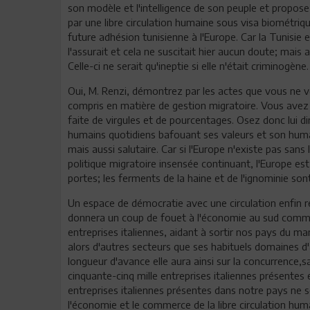
son modèle et l'intelligence de son peuple et propo
par une libre circulation humaine sous visa biométriqu
future adhésion tunisienne à l'Europe. Car la Tunisie e
l'assurait et cela ne suscitait hier aucun doute; mais a
Celle-ci ne serait qu'ineptie si elle n'était criminogène.
Oui, M. Renzi, démontrez par les actes que vous ne vo
compris en matière de gestion migratoire. Vous avez 
faite de virgules et de pourcentages. Osez donc lui d
humains quotidiens bafouant ses valeurs et son huma
mais aussi salutaire. Car si l'Europe n'existe pas sans l
politique migratoire insensée continuant, l'Europe est 
portes; les ferments de la haine et de l'ignominie sont 
Un espace de démocratie avec une circulation enfin
donnera un coup de fouet à l'économie au sud comme
entreprises italiennes, aidant à sortir nos pays du ma
alors d'autres secteurs que ses habituels domaines d'a
longueur d'avance elle aura ainsi sur la concurrence
cinquante-cinq mille entreprises italiennes présentes en
entreprises italiennes présentes dans notre pays ne
l'économie et le commerce de la libre circulation humai