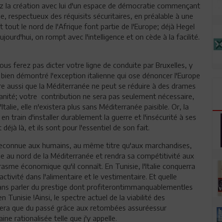
sez la création avec lui d'un espace de démocratie commençant
e, respectueux des réquisits sécuritaires, en préalable à une
t tout le nord de l'Afrique font partie de l'Europe; déjà Hegel
ujourd'hui, on rompt avec l'intelligence et on cède à la facilité.
us ferez pas dicter votre ligne de conduite par Bruxelles, y
bien démontré l'exception italienne qui ose dénoncer l'Europe
ire aussi que la Méditerranée ne peut se réduire à des drames
nité; votre contribution ne sera pas seulement nécessaire,
'Italie, elle n'existera plus sans Méditerranée paisible. Or, la
en train d'installer durablement la guerre et l'insécurité à ses
déjà là, et ils sont pour l'essentiel de son fait.
 reconnue aux humains, au même titre qu'aux marchandises,
 au nord de la Méditerranée et rendra sa compétitivité aux
rasme économique qu'il connaît. En Tunisie, l'Italie conquerra
ctivité dans l'alimentaire et le vestimentaire. Et quelle
,sans parler du prestige dont profiterontimmanquablementles
 Tunisie !Ainsi, le spectre actuel de la viabilité des
 sera que du passé grâce aux retombées assuréessur
ne rationalisée telle que j'y appelle.