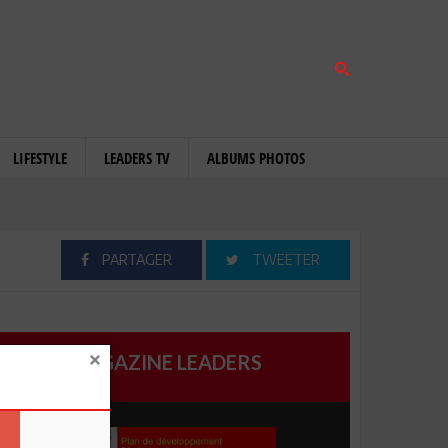
LIFESTYLE
LEADERS TV
ALBUMS PHOTOS
PARTAGER
TWEETER
MAGAZINE LEADERS