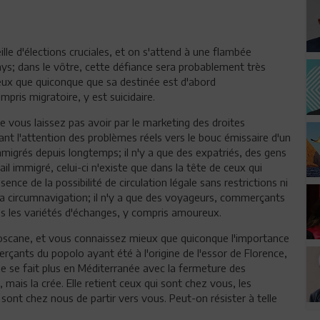
lle d'élections cruciales, et on s'attend à une flambée
ys; dans le vôtre, cette défiance sera probablement très
mieux que quiconque que sa destinée est d'abord
pris migratoire, y est suicidaire.
e vous laissez pas avoir par le marketing des droites
nt l'attention des problèmes réels vers le bouc émissaire d'un
'immigrés depuis longtemps; il n'y a que des expatriés, des gens
il immigré, celui-ci n'existe que dans la tête de ceux qui
bsence de la possibilité de circulation légale sans restrictions ni
la circumnavigation; il n'y a que des voyageurs, commerçants
es les variétés d'échanges, y compris amoureux.
 Toscane, et vous connaissez mieux que quiconque l'importance
nts du popolo ayant été à l'origine de l'essor de Florence,
 ne se fait plus en Méditerranée avec la fermeture des
, mais la crée. Elle retient ceux qui sont chez vous, les
ont chez nous de partir vers vous. Peut-on résister à telle