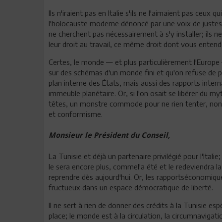
Ils n'iraient pas en Italie s'ils ne l'aimaient pas ceux
l'holocauste moderne dénoncé par une voix de justes
ne cherchent pas nécessairement à s'y installer; ils n
leur droit au travail, ce même droit dont vous entend
Certes, le monde — et plus particulièrement l'Europe — 
sur des schémas d'un monde fini et qu'on refuse de p
plan interne des États, mais aussi des rapports int
immeuble planétaire. Or, si l'on osait se libérer du my
têtes, un monstre commode pour ne rien tenter, non 
et conformisme.
Monsieur le Président du Conseil,
La Tunisie et déjà un partenaire privilégié pour l'Ita
le sera encore plus, commel'a été et le redeviendra la
reprendre dès aujourd'hui. Or, les rapportséconomique
fructueux dans un espace démocratique de liberté
Il ne sert à rien de donner des crédits à la Tunisie e
place; le monde est à la circulation, la circumnavigat