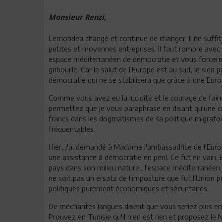
Monsieur Renzi,
Lemondea changé et continue de changer. Il ne suffit pl
petites et moyennes entreprises. Il faut rompre avec 
espace méditerranéen de démocratie et vous forcerez 
gribouille. Car le salut de l'Europe est au sud, le sie
démocratie qui ne se stabilisera que grâce à une Eur
Comme vous avez eu la lucidité et le courage de faire
permettez que je vous paraphrase en disant qu'une ce
francs dans les dogmatismes de sa politique migratoir
fréquentables.
Hier, j'ai demandé à Madame l'ambassadrice de l'Europ
une assistance à démocratie en péril. Ce fut en vain.
pays dans son milieu naturel, l'espace méditerranéen. 
ne soit pas un ersatz de l'imposture que fut l'Union 
politiques purement économiques et sécuritaires.
De méchantes langues disent que vous seriez plus encl
Prouvez en Tunisie qu'il n'en est rien et proposez le 