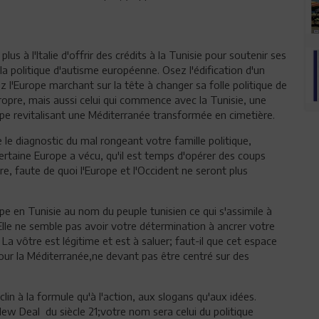
us à l'Italie d'offrir des crédits à la Tunisie pour soutenir ses
la politique d'autisme européenne. Osez l'édification d'un
l'Europe marchant sur la tête à changer sa folle politique de
n propre, mais aussi celui qui commence avec la Tunisie, une
ope revitalisant une Méditerranée transformée en cimetière.
 le diagnostic du mal rongeant votre famille politique,
rtaine Europe a vécu, qu'il est temps d'opérer des coups
e, faute de quoi l'Europe et l'Occident ne seront plus
e en Tunisie au nom du peuple tunisien ce qui s'assimile à
 Elle ne semble pas avoir votre détermination à ancrer votre
La vôtre est légitime et est à saluer; faut-il que cet espace
pour la Méditerranée,ne devant pas être centré sur des
in à la formule qu'à l'action, aux slogans qu'aux idées.
New Deal du siècle 21;votre nom sera celui du politique