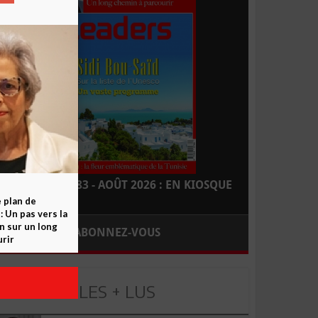
LEADERS N° 183 - AOÛT 2026 : EN KIOSQUE
e plan de
 Un pas vers la
n sur un long
ABONNEZ-VOUS
rir
LES + LUS