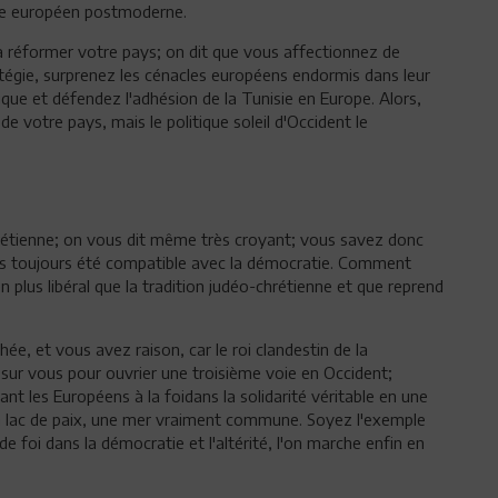
que européen postmoderne.
 réformer votre pays; on dit que vous affectionnez de
égie, surprenez les cénacles européens endormis dans leur
rique et défendez l'adhésion de la Tunisie en Europe. Alors,
 de votre pays, mais le politique soleil d'Occident le
rétienne; on vous dit même très croyant; vous savez donc
pas toujours été compatible avec la démocratie. Comment
en plus libéral que la tradition judéo-chrétienne et que reprend
e, et vous avez raison, car le roi clandestin de la
ur vous pour ouvrier une troisième voie en Occident;
ant les Européens à la foidans la solidarité véritable en une
'un lac de paix, une mer vraiment commune. Soyez l'exemple
de foi dans la démocratie et l'altérité, l'on marche enfin en