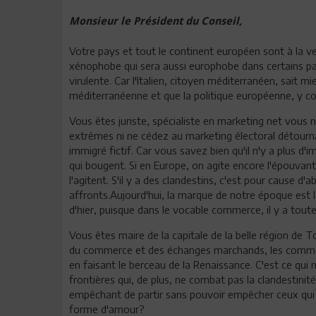
Monsieur le Président du Conseil,
Votre pays et tout le continent européen sont à la vei
xénophobe qui sera aussi europhobe dans certains pa
virulente. Car l'Italien, citoyen méditerranéen, sait 
méditerranéenne et que la politique européenne, y com
Vous êtes juriste, spécialiste en marketing net vous n
extrêmes ni ne cédez au marketing électoral détourna
immigré fictif. Car vous savez bien qu'il n'y a plus d
qui bougent. Si en Europe, on agite encore l'épouvanta
l'agitent. S'il y a des clandestins, c'est pour cause d'a
affronts.Aujourd'hui, la marque de notre époque est 
d'hier, puisque dans le vocable commerce, il y a tout
Vous êtes maire de la capitale de la belle région de
du commerce et des échanges marchands, les commerça
en faisant le berceau de la Renaissance. C'est ce qui
frontières qui, de plus, ne combat pas la clandestinité
empêchant de partir sans pouvoir empêcher ceux qui s
forme d'amour?