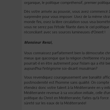
organique, le politique compréhensif, premier politi
Dès votre arrivée au pouvoir, vous avez commencé à
surprendre pour vous imposer. Usez de la même strat
monde fini, osez la libre circulation sous visa biomét
vous ne serez pas l'étoile filante dans le ciel politique
réconciliant avec ses sources lumineuses d'Orient !
Monsieur Renzi,
Vous connaissez parfaitement bien la démocratie ch
mieux que quiconque que la religion chrétienne n'a 
pourrait-il en être autrement pour l'islam qui a été bi
aujourd'hui l'intégrisme soi-disant musulman?
Vous revendiquez courageusement une banalité affiché
postmodernité est l'homme sans qualité. On compte s
étendez donc votre talent à la Méditerranée en y initi
Méditerranée revenue à sa vocation initiale, celle d
politique du Christ en Méditerranée; faites qu'à force 
sûreté sur les eaux de la Méditerranée!