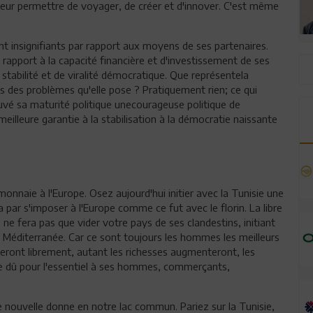
 leur permettre de voyager, de créer et d'innover. C'est même
nt insignifiants par rapport aux moyens de ses partenaires.
 rapport à la capacité financière et d'investissement de ses
stabilité et de viralité démocratique. Que représentela
 des problèmes qu'elle pose ? Pratiquement rien; ce qui
vé sa maturité politique unecourageuse politique de
eilleure garantie à la stabilisation à la démocratie naissante
onnaie à l'Europe. Osez aujourd'hui initier avec la Tunisie une
ra par s'imposer à l'Europe comme ce fut avec le florin. La libre
ne fera pas que vider votre pays de ses clandestins, initiant
la Méditerranée. Car ce sont toujours les hommes les meilleurs
uleront librement, autant les richesses augmenteront, les
ville dû pour l'essentiel à ses hommes, commerçants,
e nouvelle donne en notre lac commun. Pariez sur la Tunisie,