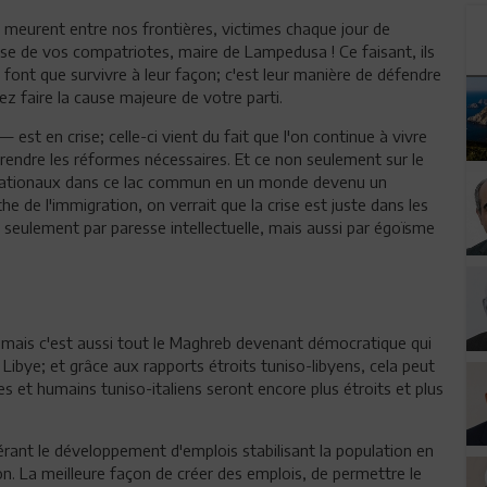
 qui meurent entre nos frontières, victimes chaque jour de
se de vos compatriotes, maire de Lampedusa ! Ce faisant, ils
e font que survivre à leur façon; c'est leur manière de défendre
ez faire la cause majeure de votre parti.
est en crise; celle-ci vient du fait que l'on continue à vivre
rendre les réformes nécessaires. Et ce non seulement sur le
ernationaux dans ce lac commun en un monde devenu un
the de l'immigration, on verrait que la crise est juste dans les
seulement par paresse intellectuelle, mais aussi par égoïsme
lie; mais c'est aussi tout le Maghreb devenant démocratique qui
 Libye; et grâce aux rapports étroits tuniso-libyens, cela peut
s et humains tuniso-italiens seront encore plus étroits et plus
.
spérant le développement d'emplois stabilisant la population en
ion. La meilleure façon de créer des emplois, de permettre le