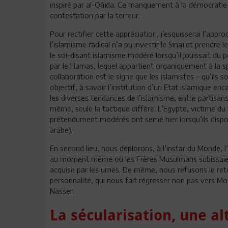
inspiré par al-Qâïda. Ce manquement à la démocratie 
contestation par la terreur.
Pour rectifier cette appréciation, j’esquisserai l’appro
l’islamisme radical n’a pu investir le Sinaï et prendre
le soi-disant islamisme modéré lorsqu’il jouissait du p
par le Hamas, lequel appartient organiquement à la s
collaboration est le signe que les islamistes – qu’il
objectif, à savoir l’institution d’un Etat islamique en
les diverses tendances de l’islamisme, entre partisans
même, seule la tactique diffère. L’Egypte, victime du 
prétendument modérés ont semé hier lorsqu’ils dispos
arabe).
En second lieu, nous déplorons, à l’instar du Monde, 
au moment même où les Frères Musulmans subissaient u
acquise par les urnes. De même, nous refusons le retou
personnalité, qui nous fait régresser non pas vers M
Nasser.
La sécularisation, une al