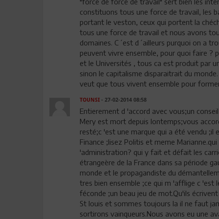
"force de force de travail" sert bien les int
constituons tous une force de travail, les
portant le veston, ceux qui portent la ché
tous une force de travail et nous avons t
domaines. C´est d´ailleurs purquoi on a tro
peuvent vivre ensemble, pour quoi faire ? pou
et le Universités , tous ca est produit par 
sinon le capitalisme disparaitrait du monde.
veut que tous vivent ensemble pour former 
TOUNSI
- 27-02-2014 08:58
Entierement d 'accord avec vous;un conseil
Mery est mort depuis lontemps;vous accordez
resté;c 'est une marque qui a été vendu ;il 
Finance ;lisez Politis et meme Marianne.qui
'administration? qui y fait et défait les car
étrangeère de la France dans sa période gaul
monde et le propagandiste du démantellem
tres bien ensemble ;ce qui m 'afflige c 'est
féconde ;un beau jeu de mot.Qu'ils écrivent 
St louis et sommes toujours la il ne faut 
sortirons vainqueurs.Nous avons eu une av