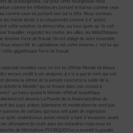
êrets de la bourgeoisie, car pour cette bourgeoisie nous
 barbus comme les imberbes.les portant le burnus comme ceux
chia comme ceux ne portant rien sur la tête. Nous sommes
ous les meme droits à la citoyenneté comme à d´autres
úvé cette solution, la démocratie, ou tous quels qu´ils soit
r travailler, regardez les routes ,les villes, les bibliothèques
une énorme force de travail. On est obligé de vivre ensemble
 Vous voyez Mr. le capitalisme est votre ennemi, c´est lui qui
cette gigantesque force de travail.
 cependat reveillez vous on est en 2014;le Monde de Beuve -
 encore credit à ses analyses ;il n 'y a que le nom qui soit
est devenu la vitrine de la pensée neocon;à la solde de la
 a acheté le Monde? qui se trouve dans son conseil d
rieres? .ya hasra quand le Monde reflétait la politique
lienne;il est devenu La Pravda de la financiarisation du
ent des pays arabes ;Islamisme et modération ne vont pas
 le suivisme de certains qui nous ont parlé de regression
ce qu'ils veulent;nous avons résisté à tant d 'invasions avant
jamais désesperer;la route aura ses méandres mais nous en
alanche de félicitations POURQUOI?on a inventé la poudre