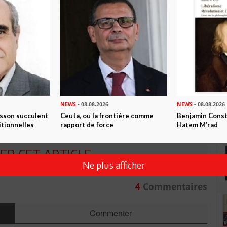
mmed V
Tunisie
n ami
Imprimer
 ? PARTAGEZ-LE AVEC VOS AMIS !
NEWS
- 08.08.2026
NEWS
- 08.08.2026
TWEETER
ABONNEZ-VOUS
isson succulent
Ceuta, ou la frontière comme
Benjamin Consta
itionnelles
rapport de force
Hatem M’rad
R CET ARTICLE
Ne plus afficher
4
Commentaires
Commenter