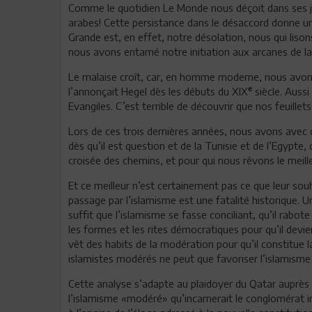
Comme le quotidien Le Monde nous déçoit dans ses ju
arabes! Cette persistance dans le désaccord donne un
Grande est, en effet, notre désolation, nous qui lison
nous avons entamé notre initiation aux arcanes de la
Le malaise croît, car, en homme moderne, nous avons 
e
l’annonçait Hegel dès les débuts du XIX
siècle. Auss
Evangiles. C’est terrible de découvrir que nos feuille
Lors de ces trois dernières années, nous avons avec 
dès qu’il est question et de la Tunisie et de l’Egypte,
croisée des chemins, et pour qui nous rêvons le meille
Et ce meilleur n’est certainement pas ce que leur sou
passage par l’islamisme est une fatalité historique. Un
suffit que l’islamisme se fasse conciliant, qu’il rabote 
les formes et les rites démocratiques pour qu’il devien
vêt des habits de la modération pour qu’il constitue l
islamistes modérés ne peut que favoriser l’islamisme ex
Cette analyse s’adapte au plaidoyer du Qatar auprès 
l’islamisme «modéré» qu’incarnerait le conglomérat i