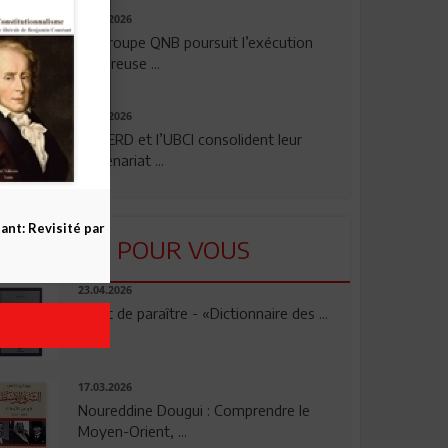
29.07.2026
Le Groupe QNB poursuit l’exécution
rigoureuse ...
24.07.2026
La BERD et l’UBCI consolident leur
partenariat ...
nt: Revisité par
LU POUR VOUS
23.04.2026
Vient de paraître - «Dictionnaire des ...
17.03.2026
Noureddine Dougui : Comprendre le
Moyen-Orient, ...