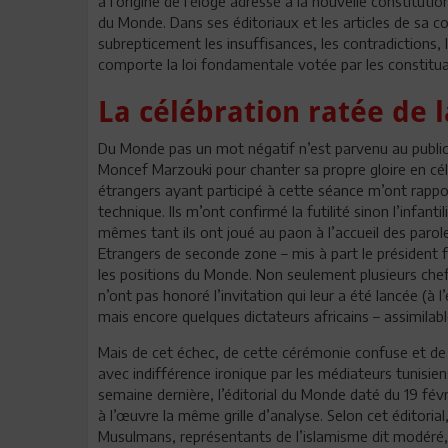
à l’origine de l’éloge adressé à la nouvelle constituti
du Monde. Dans ses éditoriaux et les articles de sa 
subrepticement les insuffisances, les contradictions, 
comporte la loi fondamentale votée par les constituan
La célébration ratée de l
Du Monde pas un mot négatif n’est parvenu au public 
Moncef Marzouki pour chanter sa propre gloire en célé
étrangers ayant participé à cette séance m’ont rappo
technique. Ils m’ont confirmé la futilité sinon l’infan
mêmes tant ils ont joué au paon à l’accueil des parole
Etrangers de seconde zone – mis à part le président fr
les positions du Monde. Non seulement plusieurs che
n’ont pas honoré l’invitation qui leur a été lancée
mais encore quelques dictateurs africains – assimilable
Mais de cet échec, de cette cérémonie confuse et de fai
avec indifférence ironique par les médiateurs tunisie
semaine dernière, l’éditorial du Monde daté du 19 fév
à l’œuvre la même grille d’analyse. Selon cet éditori
Musulmans, représentants de l’islamisme dit modéré, l