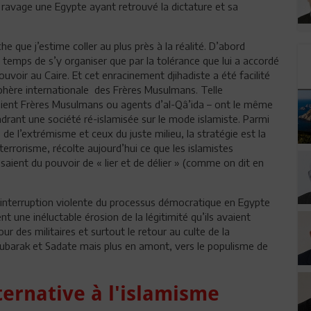
ravage une Egypte ayant retrouvé la dictature et sa
che que j’estime coller au plus près à la réalité. D’abord
 le temps de s’y organiser que par la tolérance que lui a accordé
ouvoir au Caire. Et cet enracinement djihadiste a été facilité
phère internationale des Frères Musulmans. Telle
s soient Frères Musulmans ou agents d’al-Qâ’ida – ont le même
cadrant une société ré-islamisée sur le mode islamiste. Parmi
 de l’extrémisme et ceux du juste milieu, la stratégie est la
terrorisme, récolte aujourd’hui ce que les islamistes
aient du pouvoir de « lier et de délier » (comme on dit en
l’interruption violente du processus démocratique en Egypte
ne inéluctable érosion de la légitimité qu’ils avaient
r des militaires et surtout le retour au culte de la
oubarak et Sadate mais plus en amont, vers le populisme de
ternative à l'islamisme