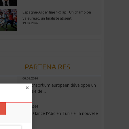
Espagne-Argentine 1-0 ap : Un champion
valeureux, un finaliste absent
19.07.2026
PARTENAIRES
06.08.2026
Un consortium européen développe un
modèle de ...
04.08.2026
OPPO lance l'A6c en Tunisie: la nouvelle
...