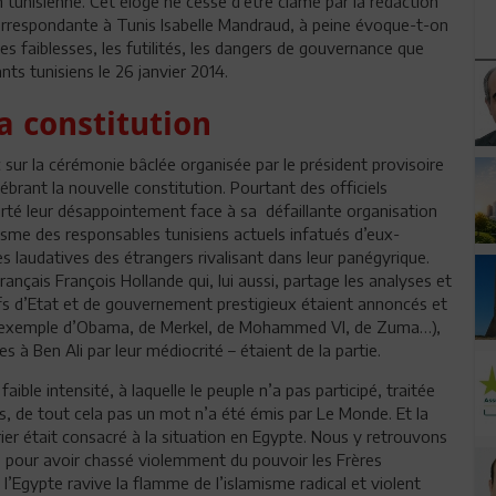
on tunisienne. Cet éloge ne cesse d’être clamé par la rédaction
correspondante à Tunis Isabelle Mandraud, à peine évoque-t-on
les faiblesses, les futilités, les dangers de gouvernance que
ts tunisiens le 26 janvier 2014.
a constitution
sur la cérémonie bâclée organisée par le président provisoire
brant la nouvelle constitution. Pourtant des officiels
rté leur désappointement face à sa défaillante organisation
tilisme des responsables tunisiens actuels infatués d’eux-
s laudatives des étrangers rivalisant dans leur panégyrique.
ançais François Hollande qui, lui aussi, partage les analyses et
fs d’Etat et de gouvernement prestigieux étaient annoncés et
 (à l’exemple d’Obama, de Merkel, de Mohammed VI, de Zuma…),
s à Ben Ali par leur médiocrité – étaient de la partie.
ble intensité, à laquelle le peuple n’a pas participé, traitée
ns, de tout cela pas un mot n’a été émis par Le Monde. Et la
rier était consacré à la situation en Egypte. Nous y retrouvons
al, pour avoir chassé violemment du pouvoir les Frères
’Egypte ravive la flamme de l’islamisme radical et violent