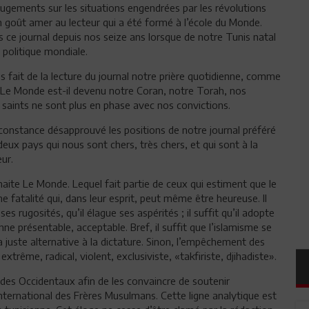
gements sur les situations engendrées par les révolutions
 goût amer au lecteur qui a été formé à l’école du Monde.
s ce journal depuis nos seize ans lorsque de notre Tunis natal
 politique mondiale.
fait de la lecture du journal notre prière quotidienne, comme
i Le Monde est-il devenu notre Coran, notre Torah, nos
ts saints ne sont plus en phase avec nos convictions.
constance désapprouvé les positions de notre journal préféré
 deux pays qui nous sont chers, très chers, et qui sont à la
ur.
haite Le Monde. Lequel fait partie de ceux qui estiment que le
e fatalité qui, dans leur esprit, peut même être heureuse. Il
ses rugosités, qu’il élague ses aspérités ; il suffit qu’il adopte
ne présentable, acceptable. Bref, il suffit que l’islamisme se
a juste alternative à la dictature. Sinon, l’empêchement des
trême, radical, violent, exclusiviste, «takfiriste, djihadiste».
des Occidentaux afin de les convaincre de soutenir
nternational des Frères Musulmans. Cette ligne analytique est