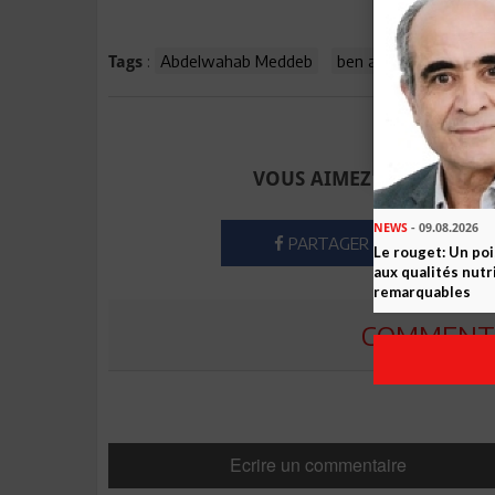
:
Abdelwahab Meddeb
ben ali
Fr
Moha
Tags
Envoyer à u
VOUS AIMEZ CET ARTICLE
NEWS
- 09.08.2026
PARTAGER
Le rouget: Un po
aux qualités nutr
remarquables
COMMENTE
Ecrire un commentaire