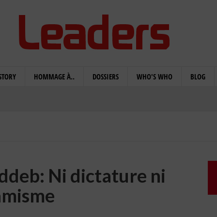
STORY
HOMMAGE À..
DOSSIERS
WHO'S WHO
BLOG
eb: Ni dictature ni
lamisme