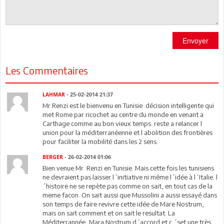
Envoyer
Les Commentaires
LAHMAR
- 25-02-2014 21:37
Mr Renzi est le bienvenu en Tunisie .décision intelligente qui
met Rome par ricochet au centre du monde en venant a
Carthage comme au bon vieux temps. reste a relancer l
union pour la méditerranéenne et l abolition des frontières
pour faciliter la mobilité dans les 2 sens.
BERGER
- 26-02-2014 01:06
Bien venue Mr. Renzi en Tunisie. Mais cette fois les tunisiens
ne devraient pas laisser l´initiative ni même l´idée à l´Italie. l
´histoire ne se repète pas comme on sait, en tout cas de la
meme facon. On sait aussi que Mussolini a aussi essayé dans
son temps de faire revivre cette idée de Mare Nostrum,
mais on sait comment et on sait le resultat. La
Méditerrannée, Mara Nostrum d´accord et c ´set une très