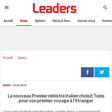
Accueil
News
Opinion
Notes & Docs
Success story
Homma
Accueil
News
NEWS
- 25.02.2014
Le nouveau Premier ministre italien choisit Tunis
pour son premier voyage à l'étranger
Le nouveau Premier ministre italien, Mattéo Renzi a annoncé mardi