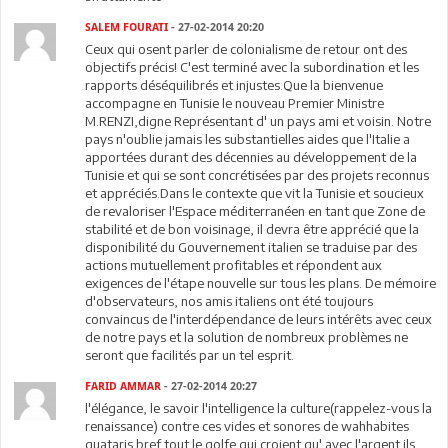
SALEM FOURATI
- 27-02-2014 20:20
Ceux qui osent parler de colonialisme de retour ont des
objectifs précis! C'est terminé avec la subordination et les
rapports déséquilibrés et injustes.Que la bienvenue
accompagne en Tunisie le nouveau Premier Ministre
M.RENZI,digne Représentant d' un pays ami et voisin. Notre
pays n'oublie jamais les substantielles aides que l'Italie a
apportées durant des décennies au développement de la
Tunisie et qui se sont concrétisées par des projets reconnus
et appréciés.Dans le contexte que vit la Tunisie et soucieux
de revaloriser l'Espace méditerranéen en tant que Zone de
stabilité et de bon voisinage, il devra être apprécié que la
disponibilité du Gouvernement italien se traduise par des
actions mutuellement profitables et répondent aux
exigences de l'étape nouvelle sur tous les plans. De mémoire
d'observateurs, nos amis italiens ont été toujours
convaincus de l'interdépendance de leurs intérêts avec ceux
de notre pays et la solution de nombreux problèmes ne
seront que facilités par un tel esprit.
FARID AMMAR
- 27-02-2014 20:27
l'élégance, le savoir l'intelligence la culture(rappelez-vous la
renaissance) contre ces vides et sonores de wahhabites
quataris bref tout le golfe qui croient qu' avec l'argent ils