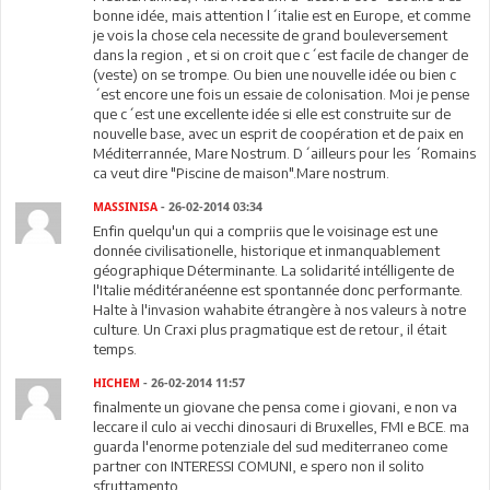
bonne idée, mais attention l´italie est en Europe, et comme
je vois la chose cela necessite de grand bouleversement
dans la region , et si on croit que c´est facile de changer de
(veste) on se trompe. Ou bien une nouvelle idée ou bien c
´est encore une fois un essaie de colonisation. Moi je pense
que c´est une excellente idée si elle est construite sur de
nouvelle base, avec un esprit de coopération et de paix en
Méditerrannée, Mare Nostrum. D´ailleurs pour les ´Romains
ca veut dire "Piscine de maison".Mare nostrum.
MASSINISA
- 26-02-2014 03:34
Enfin quelqu'un qui a compriis que le voisinage est une
donnée civilisationelle, historique et inmanquablement
géographique Déterminante. La solidarité intélligente de
l'Italie méditéranéenne est spontannée donc performante.
Halte à l'invasion wahabite étrangère à nos valeurs à notre
culture. Un Craxi plus pragmatique est de retour, il était
temps.
HICHEM
- 26-02-2014 11:57
finalmente un giovane che pensa come i giovani, e non va
leccare il culo ai vecchi dinosauri di Bruxelles, FMI e BCE. ma
guarda l'enorme potenziale del sud mediterraneo come
partner con INTERESSI COMUNI, e spero non il solito
sfruttamento