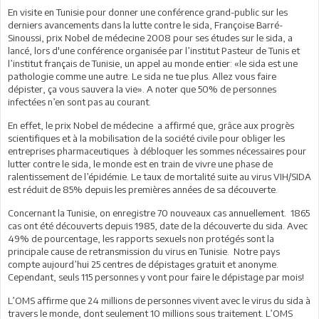
En visite en Tunisie pour donner une conférence grand-public sur les
derniers avancements dans la lutte contre le sida, Françoise Barré-
Sinoussi, prix Nobel de médecine 2008 pour ses études sur le sida, a
lancé, lors d'une conférence organisée par l’institut Pasteur de Tunis et
l’institut français de Tunisie, un appel au monde entier: «le sida est une
pathologie comme une autre. Le sida ne tue plus. Allez vous faire
dépister, ça vous sauvera la vie». A noter que 50% de personnes
infectées n’en sont pas au courant.
En effet, le prix Nobel de médecine a affirmé que, grâce aux progrès
scientifiques et à la mobilisation de la société civile pour obliger les
entreprises pharmaceutiques à débloquer les sommes nécessaires pour
lutter contre le sida, le monde est en train de vivre une phase de
ralentissement de l’épidémie. Le taux de mortalité suite au virus VIH/SIDA
est réduit de 85% depuis les premières années de sa découverte.
Concernant la Tunisie, on enregistre 70 nouveaux cas annuellement. 1865
cas ont été découverts depuis 1985, date de la découverte du sida. Avec
49% de pourcentage, les rapports sexuels non protégés sont la
principale cause de retransmission du virus en Tunisie. Notre pays
compte aujourd’hui 25 centres de dépistages gratuit et anonyme.
Cependant, seuls 115 personnes y vont pour faire le dépistage par mois!
L’OMS affirme que 24 millions de personnes vivent avec le virus du sida à
travers le monde, dont seulement 10 millions sous traitement. L’OMS