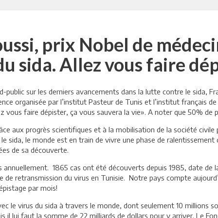
ussi, prix Nobel de médeci
u sida. Allez vous faire dé
-public sur les derniers avancements dans la lutte contre le sida, 
ence organisée par l’institut Pasteur de Tunis et l’institut français d
ez vous faire dépister, ça vous sauvera la vie». A noter que 50% de 
ce aux progrès scientifiques et à la mobilisation de la société civil
e sida, le monde est en train de vivre une phase de ralentissement d
ées de sa découverte.
s annuellement. 1865 cas ont été découverts depuis 1985, date de l
se de retransmission du virus en Tunisie. Notre pays compte aujourd
épistage par mois!
c le virus du sida à travers le monde, dont seulement 10 millions so
il lui faut la somme de 22 milliards de dollars pour y arriver. Le Fon