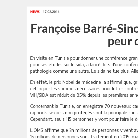
NEWS
- 17.02.2014
Françoise Barré-Sino
peur d
En visite en Tunisie pour donner une conférence grand
pour ses études sur le sida, a lancé, lors d'une confér
pathologie comme une autre. Le sida ne tue plus. All
En effet, le prix Nobel de médecine a affirmé que, grâ
débloquer les sommes nécessaires pour lutter contre l
VIH/SIDA est réduit de 85% depuis les premières ann
Concernant la Tunisie, on enregistre 70 nouveaux ca
rapports sexuels non protégés sont la principale cau
Cependant, seuls 115 personnes y vont pour faire le d
L’OMS affirme que 24 millions de personnes vivent ave
15 millions de personnes sous traitement en 2015, mais 