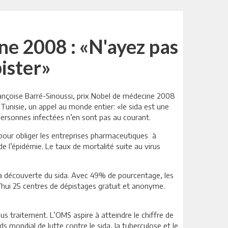
ne 2008 : «N'ayez pas
pister»
Françoise Barré-Sinoussi, prix Nobel de médecine 2008
e Tunisie, un appel au monde entier: «le sida est une
personnes infectées n’en sont pas au courant.
e pour obliger les entreprises pharmaceutiques à
e l’épidémie. Le taux de mortalité suite au virus
a découverte du sida. Avec 49% de pourcentage, les
’hui 25 centres de dépistages gratuit et anonyme.
us traitement. L’OMS aspire à atteindre le chiffre de
ds mondial de lutte contre le sida, la tuberculose et le