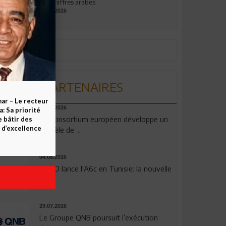
aux chiffres arabes
09.07.2026
PARTENAIRES
ar – Le recteur
06.08.2026
 Sa priorité
Un consortium européen développe un
e bâtir des
d’excellence
modèle de ...
04.08.2026
OPPO lance l'A6c en Tunisie: la nouvelle
...
29.07.2026
Le Groupe QNB poursuit l’exécution