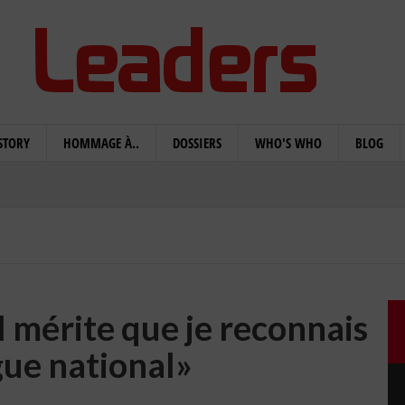
STORY
HOMMAGE À..
DOSSIERS
WHO'S WHO
BLOG
l mérite que je reconnais
gue national»