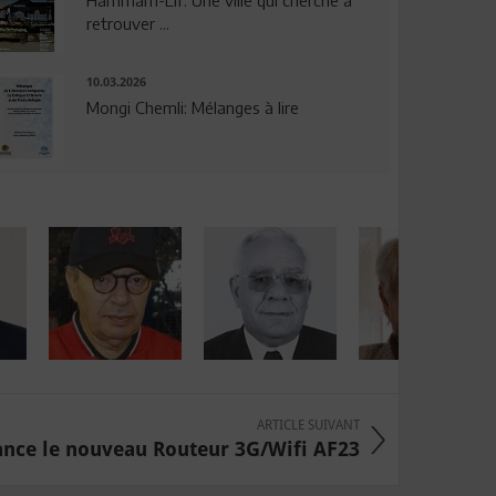
Hammam-Lif: Une ville qui cherche à
retrouver ...
10.03.2026
Mongi Chemli: Mélanges à lire
ARTICLE SUIVANT
ance le nouveau Routeur 3G/Wifi AF23