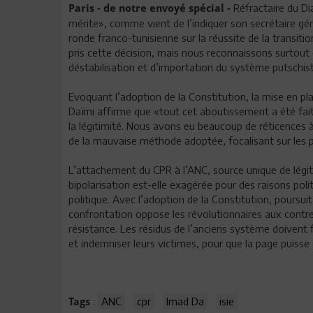
Réfractaire du Di
Paris - de notre envoyé spécial -
mérite», comme vient de l’indiquer son secrétaire géné
ronde franco-tunisienne sur la réussite de la transiti
pris cette décision, mais nous reconnaissons surtout 
déstabilisation et d’importation du système putschis
Evoquant l’adoption de la Constitution, la mise en pl
Daïmi affirme que «tout cet aboutissement a été fait
la légitimité. Nous avons eu beaucoup de réticences à
de la mauvaise méthode adoptée, focalisant sur les 
L’attachement du CPR à l’ANC, source unique de légiti
bipolarisation est-elle exagérée pour des raisons polit
politique. Avec l’adoption de la Constitution, poursuit
confrontation oppose les révolutionnaires aux contre-ré
résistance. Les résidus de l’anciens système doivent f
et indemniser leurs victimes, pour que la page puisse
:
ANC
cpr
Imad Da
isie
Tags