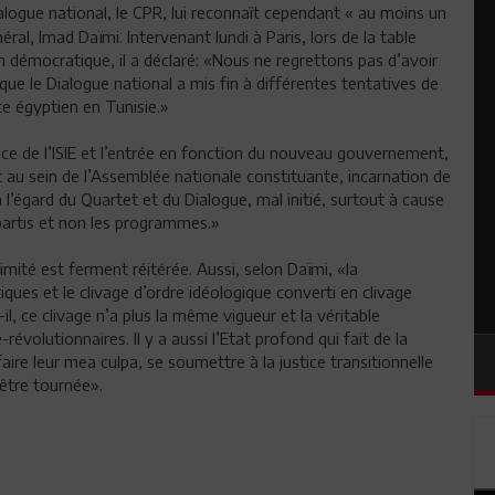
alogue national, le CPR, lui reconnaît cependant « au moins un
ral, Imad Daïmi. Intervenant lundi à Paris, lors de la table
on démocratique, il a déclaré: «Nous ne regrettons pas d’avoir
que le Dialogue national a mis fin à différentes tentatives de
te égyptien en Tunisie.»
ace de l’ISIE et l’entrée en fonction du nouveau gouvernement,
 au sein de l’Assemblée nationale constituante, incarnation de
 l’égard du Quartet et du Dialogue, mal initié, surtout à cause
partis et non les programmes.»
mité est ferment réitérée. Aussi, selon Daïmi, «la
iques et le clivage d’ordre idéologique converti en clivage
-il, ce clivage n’a plus la même vigueur et la véritable
volutionnaires. Il y a aussi l’Etat profond qui fait de la
aire leur mea culpa, se soumettre à la justice transitionnelle
 être tournée».