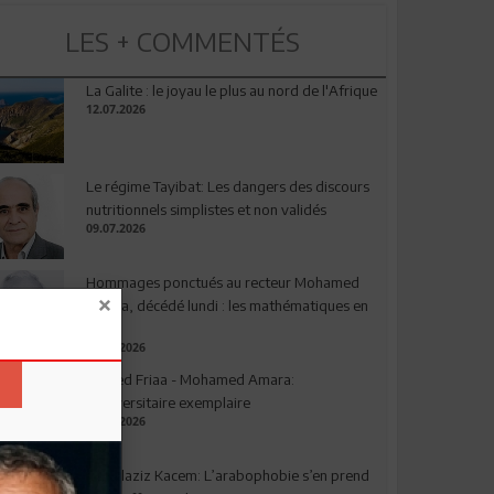
LES + COMMENTÉS
La Galite : le joyau le plus au nord de l'Afrique
12.07.2026
Le régime Tayibat: Les dangers des discours
nutritionnels simplistes et non validés
09.07.2026
Hommages ponctués au recteur Mohamed
Amara, décédé lundi : les mathématiques en
deuil
03.08.2026
Ahmed Friaa - Mohamed Amara:
l’Universitaire exemplaire
04.08.2026
Abdelaziz Kacem: L’arabophobie s’en prend