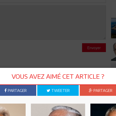
Envoyer
VOUS AVEZ AIMÉ CET ARTICLE ?
a matraqués par ses discours regorgeant d'hypocrisie CpRistes,
PARTAGER
TWEETER
PARTAGER
mi et tout le CpR ont misé sur un probable échec du Dialogue
ir. Mais que ce Imed Daimi sache qu'il n'est pas aussi malin