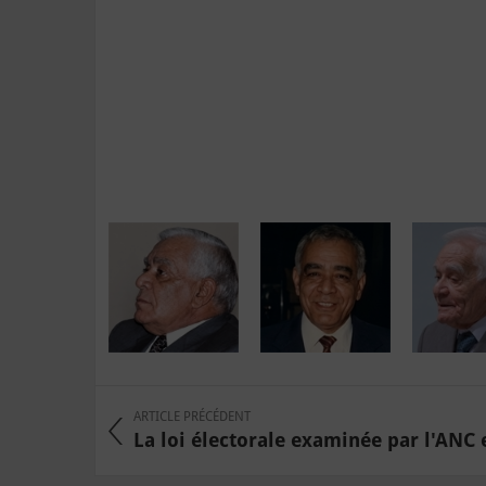
ARTICLE PRÉCÉDENT
La loi électorale examinée par l'ANC e