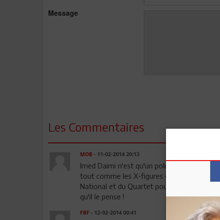
Message
Les Commentaires
MOB
- 11-02-2014 20:13
Imed Daimi n'est qu'un politicard qui nous 
tout comme les X-figures du RCD. Imed Dai
National et du Quartet pour rester au pouvo
qu'il le pense !
FBF
- 12-02-2014 00:41