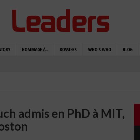
STORY
HOMMAGE À..
DOSSIERS
WHO'S WHO
BLOG
uch admis en PhD à MIT,
oston