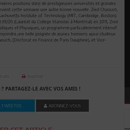
emières positions dans de prestigieuses universités et grandes
rvient cette semaine une autre bonne nouvelle. Zied Chaouch,
sachusetts Institute of Technology (MIT, Cambridge, Boston).
.39/20 (Lauréat du Collège Stanislas à Montréal) en 2011, Zied
matiques et Physiques, un programme particulièrement intensif.
 rejoindra une belle poignée de jeunes tunisiens aussi studieux
aouch, (Doctorat en Finance de Paris Dauphine), et Vice-
n ami
Imprimer
 ? PARTAGEZ-LE AVEC VOS AMIS !
TWEETER
ABONNEZ-VOUS
R CET ARTICLE