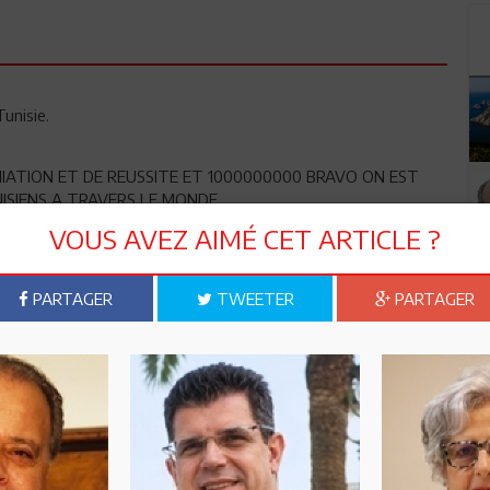
unisie.
ATION ET DE REUSSITE ET 1000000000 BRAVO ON EST
NISIENS A TRAVERS LE MONDE
VOUS AVEZ AIMÉ CET ARTICLE ?
u´un certain Fareed Zakaria, d´origine indu est passé par le
ssi aux Etats Unis, a écrit un livre qui s´appelle "le reste du
PARTAGER
TWEETER
PARTAGER
que la moitié des inventions en Amérique sont faites par des
, à savoir aussi à l endroit où on utilise son savoir, l
 pour son Pays.
jour tes deux pays