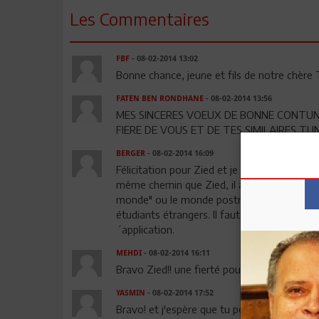
Les Commentaires
FBF
- 08-02-2014 13:02
Bonne chance, jeune et fils de notre chère T
FATEN BEN RONDHANE
- 08-02-2014 13:56
MES SINCERES VOEUX DE BONNE CONTUNI
FIERE DE VOUS ET DE TES SIMILAIRES TU
BERGER
- 08-02-2014 16:09
Félicitation pour Zied et je dois rappeler q
même chemin que Zied, il a étudié et bien réu
monde" ou le monde postmoderne, là il dit 
étudiants étrangers. Il faut penser aussi à ca
´application.
MEHDI
- 08-02-2014 16:11
Bravo Zied!! une fierté pour ses parents et
YASMIN
- 08-02-2014 17:52
Bravo! et j'espère que tu pourras aidez un 