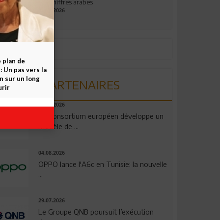
aux chiffres arabes
09.07.2026
e plan de
 Un pas vers la
n sur un long
PARTENAIRES
rir
06.08.2026
Un consortium européen développe un
modèle de ...
04.08.2026
OPPO lance l'A6c en Tunisie: la nouvelle
...
29.07.2026
Le Groupe QNB poursuit l’exécution