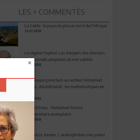
LES + COMMENTÉS
La Galite : le joyau le plus au nord de l'Afrique
12.07.2026
Le régime Tayibat: Les dangers des discours
nutritionnels simplistes et non validés
09.07.2026
Hommages ponctués au recteur Mohamed
Amara, décédé lundi : les mathématiques en
deuil
03.08.2026
Ahmed Friaa - Mohamed Amara:
l’Universitaire exemplaire
04.08.2026
Abdelaziz Kacem: L’arabophobie s’en prend