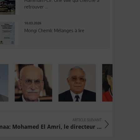
Hammam-Lif: Une ville qui cherche à
retrouver ...
10.03.2026
Mongi Chemli: Mélanges à lire
ARTICLE SUIVANT
maa: Mohamed El Amri, le directeur ...