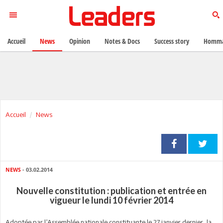
Accueil
News
Opinion
Notes & Docs
Success story
Homma
Accueil
News
NEWS
- 03.02.2014
Nouvelle constitution : publication et entrée en
vigueur le lundi 10 février 2014
Adoptée par l’Assemblée nationale constituante le 27 janvier dernier, la