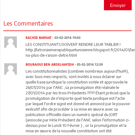
Envoyer
Les Commentaires
RACHID BARNAT
- 03-02-2014 19:03
LES CONSTITUANTS DOIVENT RENDRE LEUR TABLIER !
http://latroisiemerepubliquetunisienne.blogspot.fr/2014/01/la
na-plus-de-raison-detre.html
BOURAOUI BEN ABDELHAFIDH
- 05-02-2014 12:39
Les constitutionnalistes (combien nombreux aujourd'hui!!!),
avec tous mes respects, sont invités à nous éclairer sur
quelle base juridique la constitution votée et approuvée le
26/01/2014 par l'ANC ,sa promulgation été réalisée le
27/01/2014 par les trois Présidents ????? Étant précisé que la
promulgation de n'importe quel texte juridique est l'acte
par lequel l'ordre signé est donné et annoncé par le pouvoir
exécutif afin de procéder à sa mise en œuvre avec sa
publication officielle dans un numéro spécial du JORT
(annocée par Mrle Président de l'ANC selon l'information ci-
dessus pour le Lundi 10 Février ) , or la promulgation et la
mise en œuvre de la nouvelle constitution ont été