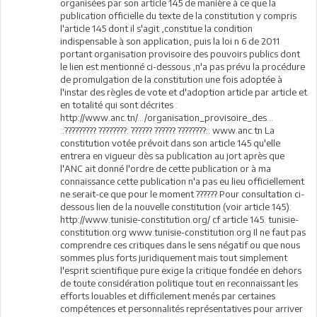
organisées par son article 145 de manière à ce que la
publication officielle du texte de la constitution y compris
l'article 145 dont il s'agit ,constitue la condition
indispensable à son application, puis la loi n 6 de 2011
portant organisation provisoire des pouvoirs publics dont
le lien est mentionné ci-dessous ,n'a pas prévu la procédure
de promulgation de la constitution une fois adoptée à
l'instar des règles de vote et d'adoption article par article et
en totalité qui sont décrites :
http://www.anc.tn/.../organisation_provisoire_des...
::????????? ????????: ?????? ?????? ????????:: www.anc.tn La
constitution votée prévoit dans son article 145 qu'elle
entrera en vigueur dès sa publication au jort après que
l'ANC ait donné l'ordre de cette publication or à ma
connaissance cette publication n'a pas eu lieu officiellement
ne serait-ce que pour le moment ?????? Pour consultation ci-
dessous lien de la nouvelle constitution (voir article 145):
http://www.tunisie-constitution.org/ cf article 145. tunisie-
constitution.org www.tunisie-constitution.org Il ne faut pas
comprendre ces critiques dans le sens négatif ou que nous
sommes plus forts juridiquement mais tout simplement
l'esprit scientifique pure exige la critique fondée en dehors
de toute considération politique tout en reconnaissant les
efforts louables et difficilement menés par certaines
compétences et personnalités représentatives pour arriver