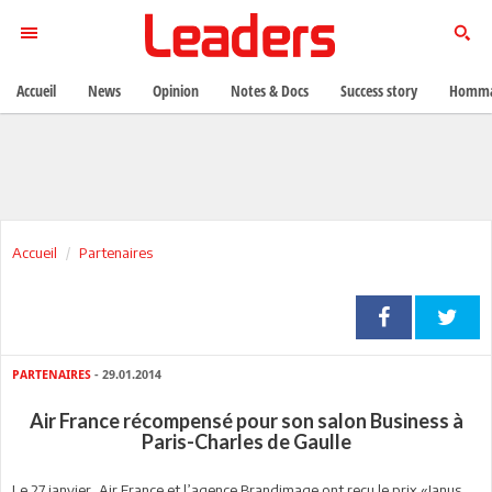
Accueil
News
Opinion
Notes & Docs
Success story
Homma
Accueil
Partenaires
PARTENAIRES
- 29.01.2014
Air France récompensé pour son salon Business à
Paris-Charles de Gaulle
Le 27 janvier, Air France et l’agence Brandimage ont reçu le prix «Janus