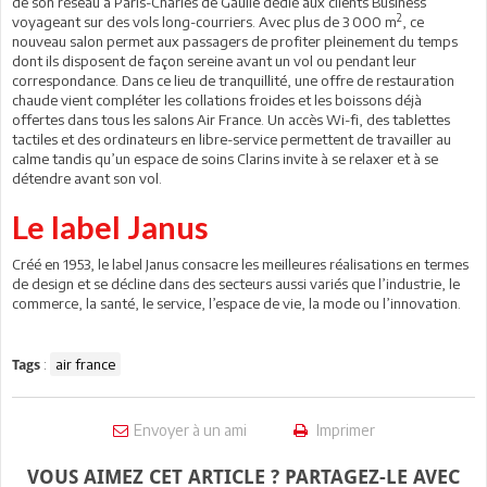
de son réseau à Paris-Charles de Gaulle dédié aux clients Business
2
voyageant sur des vols long-courriers. Avec plus de 3 000 m
, ce
nouveau salon permet aux passagers de profiter pleinement du temps
dont ils disposent de façon sereine avant un vol ou pendant leur
correspondance. Dans ce lieu de tranquillité, une offre de restauration
chaude vient compléter les collations froides et les boissons déjà
offertes dans tous les salons Air France. Un accès Wi-fi, des tablettes
tactiles et des ordinateurs en libre-service permettent de travailler au
calme tandis qu’un espace de soins Clarins invite à se relaxer et à se
détendre avant son vol.
Le label Janus
Créé en 1953, le label Janus consacre les meilleures réalisations en termes
de design et se décline dans des secteurs aussi variés que l’industrie, le
commerce, la santé, le service, l’espace de vie, la mode ou l’innovation.
:
air france
Tags
Envoyer à un ami
Imprimer
VOUS AIMEZ CET ARTICLE ? PARTAGEZ-LE AVEC