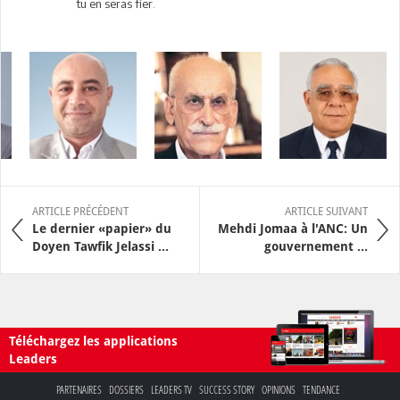
tu en seras fier.
ARTICLE PRÉCÉDENT
ARTICLE SUIVANT
Le dernier «papier» du
Mehdi Jomaa à l'ANC: Un
Doyen Tawfik Jelassi ...
gouvernement ...
Téléchargez les applications
Leaders
PARTENAIRES
DOSSIERS
LEADERS TV
SUCCESS STORY
OPINIONS
TENDANCE