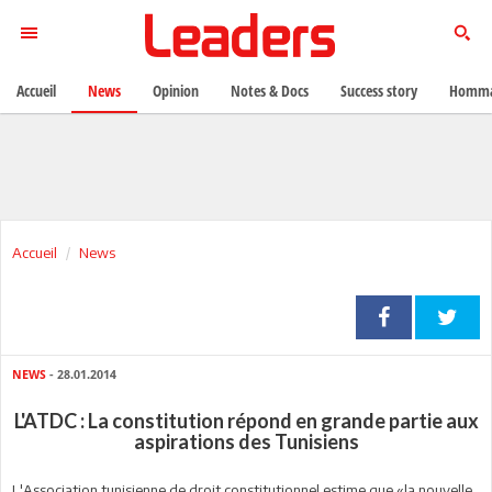
Accueil
News
Opinion
Notes & Docs
Success story
Homma
Accueil
News
NEWS
- 28.01.2014
L'ATDC : La constitution répond en grande partie aux
aspirations des Tunisiens
L'Association tunisienne de droit constitutionnel estime que «la nouvelle