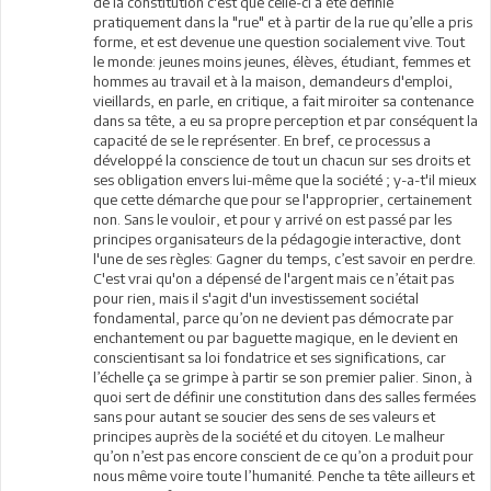
de la constitution c'est que celle-ci a été définie
pratiquement dans la "rue" et à partir de la rue qu’elle a pris
forme, et est devenue une question socialement vive. Tout
le monde: jeunes moins jeunes, élèves, étudiant, femmes et
hommes au travail et à la maison, demandeurs d'emploi,
vieillards, en parle, en critique, a fait miroiter sa contenance
dans sa tête, a eu sa propre perception et par conséquent la
capacité de se le représenter. En bref, ce processus a
développé la conscience de tout un chacun sur ses droits et
ses obligation envers lui-même que la société ; y-a-t'il mieux
que cette démarche que pour se l'approprier, certainement
non. Sans le vouloir, et pour y arrivé on est passé par les
principes organisateurs de la pédagogie interactive, dont
l'une de ses règles: Gagner du temps, c’est savoir en perdre.
C'est vrai qu'on a dépensé de l'argent mais ce n’était pas
pour rien, mais il s'agit d'un investissement sociétal
fondamental, parce qu’on ne devient pas démocrate par
enchantement ou par baguette magique, en le devient en
conscientisant sa loi fondatrice et ses significations, car
l’échelle ça se grimpe à partir se son premier palier. Sinon, à
quoi sert de définir une constitution dans des salles fermées
sans pour autant se soucier des sens de ses valeurs et
principes auprès de la société et du citoyen. Le malheur
qu’on n’est pas encore conscient de ce qu’on a produit pour
nous même voire toute l’humanité. Penche ta tête ailleurs et